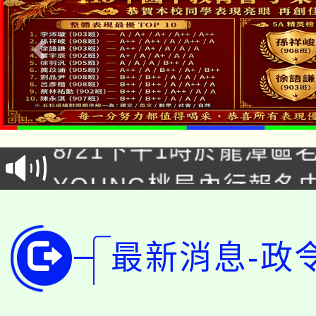
「本色祭」8/29、30
8/21下午1時於龍潭區
場熱烈登場!
YOUNG桃局內行報名
徵才活動。
8月14至27日，桃園
局官網。
115年桃園市運動會8/1
開!
最新消息-政
桃園市低收入戶享有免
田徑場及游泳池舉行。