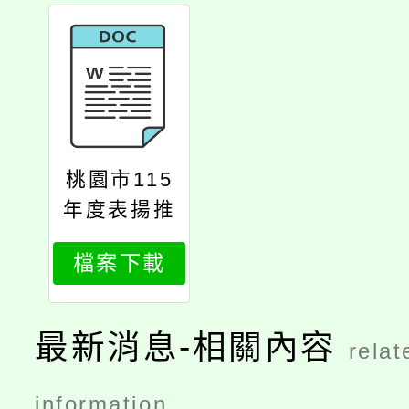
桃園市115
年度表揚推
展家庭教育
檔案下載
績優個人暨
團體實施計
畫
最新消息-相關內容
relat
information