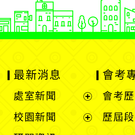
最新消息
會考
處室新聞
會考歷
展
校園新聞
歷屆段
開
展