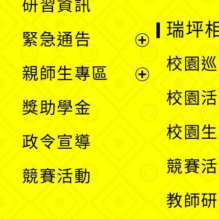
研習資訊
選
開
瑞坪
緊急通告
單
選
展
校園巡
親師生專區
單
開
展
校園活
獎助學金
選
開
校園生
政令宣導
單
選
競賽活
競賽活動
單
教師研