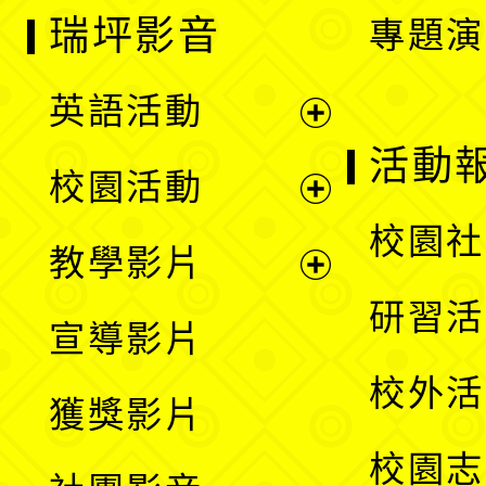
瑞坪影音
專題演
英語活動
展
活動
校園活動
開
展
校園社
教學影片
選
開
展
研習活
宣導影片
單
選
開
校外活
獲獎影片
單
選
校園志