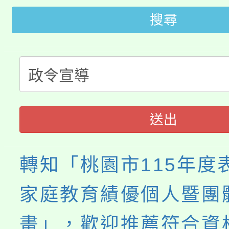
桃園市低收入戶享有免
田徑場及游泳池舉行。
搜尋
大園自造教育及科技中心
視費優惠，中低收入戶
大溪自造教育及科技中心
份教師增能研習
半價優惠，詳情可洽有
淨零綠生活教案入校路
份教師研習
者。
115年食農教育專業人
會
送出
程
轉知「桃園市115年度
家庭教育績優個人暨團
畫」，歡迎推薦符合資