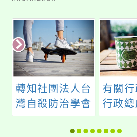
中
轉知社團法人台
有關行
年
灣自殺防治學會
行政總
2023年世界自殺
簡稱人
防治日宣導主
轉勞動