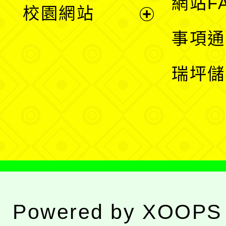
展
網站F
校園網站
開
展
事項通
選
開
瑞坪儲
單
選
單
Powered by
XOOPS