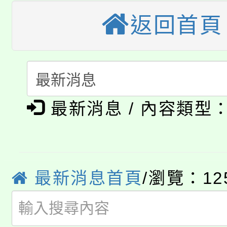
大園自造教育及科技中心
視費優惠，中低收入戶
返回首頁
大溪自造教育及科技中心
份教師增能研習
半價優惠，詳情可洽有
淨零綠生活教案入校路
份教師研習
者。
115年食農教育專業人
會
「本色祭」8/29、30
程
最新消息 / 內容類型
8/21下午1時於龍潭區
場熱烈登場!
YOUNG桃局內行報名
徵才活動。
最新消息首頁
/瀏覽：12
8月14至27日，桃園
局官網。
115年桃園市運動會8/1
開!