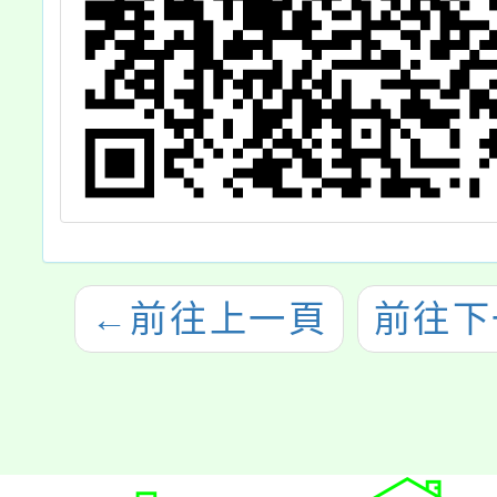
←
前往上一頁
前往下