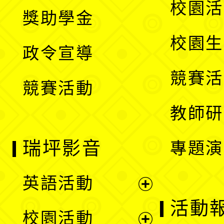
展
校園活
獎助學金
選
開
校園生
政令宣導
單
選
競賽活
競賽活動
單
教師研
瑞坪影音
專題演
英語活動
展
活動
校園活動