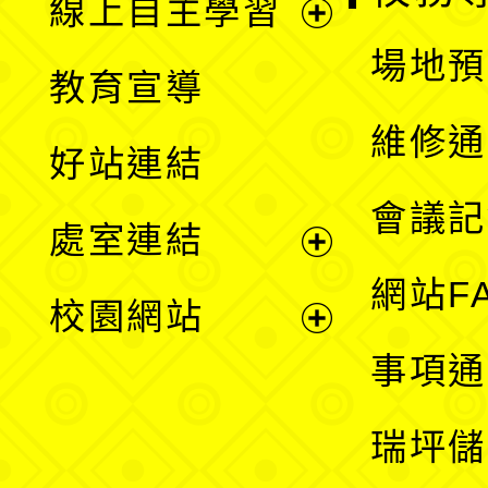
線上自主學習
展
場地預
教育宣導
開
維修通
好站連結
選
會議記
處室連結
單
展
網站F
校園網站
開
展
事項通
選
開
瑞坪儲
單