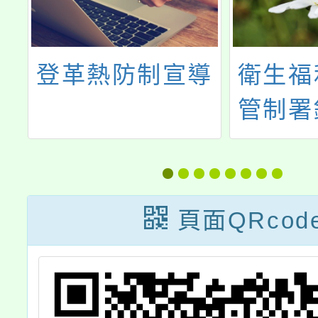
局
登革熱防制宣導
衛生福
詢
管制署
附
核病及
使
感染廣
頁面QRcod