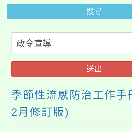
田徑場及游泳池舉行。
搜尋
大園自造教育及科技中心
視費優惠，中低收入戶
大溪自造教育及科技中心
份教師增能研習
半價優惠，詳情可洽有
淨零綠生活教案入校路
份教師研習
者。
115年食農教育專業人
會
送出
程
季節性流感防治工作手冊
2月修訂版)