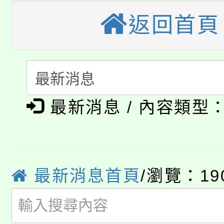
視費優惠，中低收入戶
返回首頁
大溪自造教育及科技中心
份教師增能研習
半價優惠，詳情可洽有
淨零綠生活教案入校路
份教師研習
者。
115年食農教育專業人
會
「本色祭」8/29、30
程
最新消息 / 內容類型
8/21下午1時於龍潭區
場熱烈登場!
YOUNG桃局內行報名
徵才活動。
8月14至27日，桃園
最新消息首頁
/瀏覽：19
局官網。
115年桃園市運動會8/1
開!
桃園市低收入戶享有免