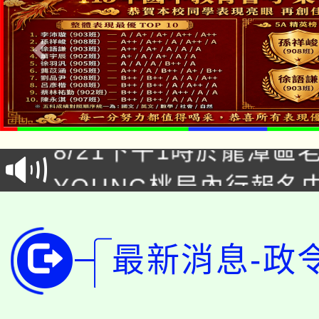
「本色祭」8/29、30
8/21下午1時於龍潭區
場熱烈登場!
YOUNG桃局內行報名
徵才活動。
8月14至27日，桃園
局官網。
115年桃園市運動會8/1
開!
最新消息-政
桃園市低收入戶享有免
田徑場及游泳池舉行。
大園自造教育及科技中心