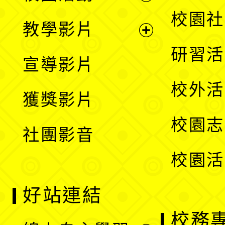
開
展
校園社
教學影片
選
開
展
研習活
宣導影片
單
選
開
校外活
獲獎影片
單
選
校園志
社團影音
單
校園活
好站連結
校務