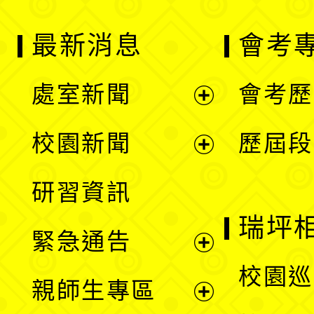
最新消息
會考
處室新聞
會考歷
展
校園新聞
歷屆段
開
展
研習資訊
選
開
瑞坪
緊急通告
單
選
展
校園巡
親師生專區
單
開