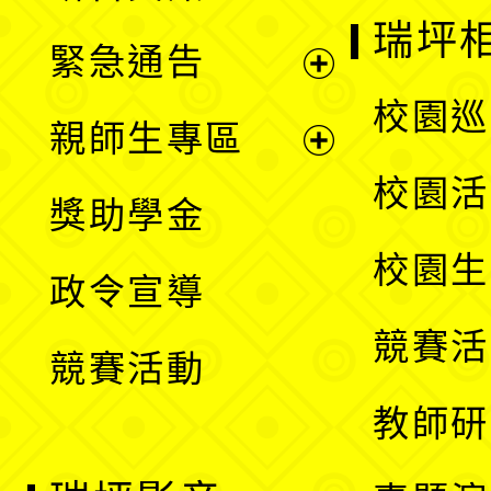
選
開
瑞坪
緊急通告
單
選
展
校園巡
親師生專區
單
開
展
校園活
獎助學金
選
開
校園生
政令宣導
單
選
競賽活
競賽活動
單
教師研