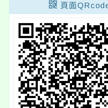
令影本及行政規
法」，
頁面QRcod
則修正規定各1
部於11
份，請查照。
日以
11420
令廢