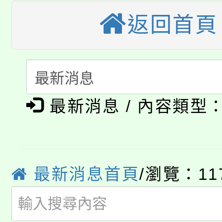
大溪自造教育及科技中心
返回首頁
份教師增能研習
半價優惠，詳情可洽有
淨零綠生活教案入校路
份教師研習
者。
115年食農教育專業人
會
「本色祭」8/29、30
程
最新消息 / 內容類型
8/21下午1時於龍潭區
場熱烈登場!
YOUNG桃局內行報名
徵才活動。
8月14至27日，桃園
局官網。
最新消息首頁
/瀏覽：11
115年桃園市運動會8/1
開!
桃園市低收入戶享有免
田徑場及游泳池舉行。