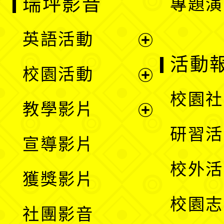
瑞坪影音
專題演
英語活動
展
活動
校園活動
開
展
校園社
教學影片
選
開
展
研習活
宣導影片
單
選
開
校外活
獲獎影片
單
選
校園志
社團影音
單