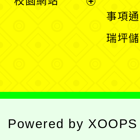
校園網站
開
展
事項通
選
開
瑞坪儲
單
選
單
Powered by
XOOPS