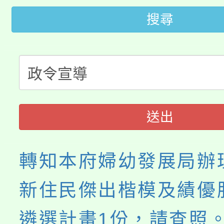
大園自造教育及科技中心
搜尋
視費優惠，中低收入戶
大溪自造教育及科技中心
份教師增能研習
半價優惠，詳情可洽有
淨零綠生活教案入校路
份教師研習
者。
115年食農教育專業人
會
送出
程
轉知本府婦幼發展局辦
新住民傑出楷模及績優
遴選計畫1份，請查照