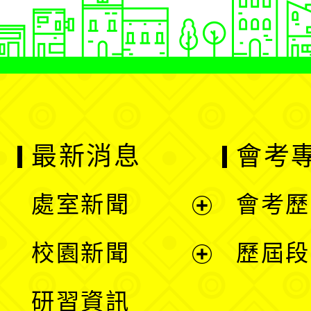
最新消息
會考
處室新聞
會考歷
展
校園新聞
歷屆段
開
展
研習資訊