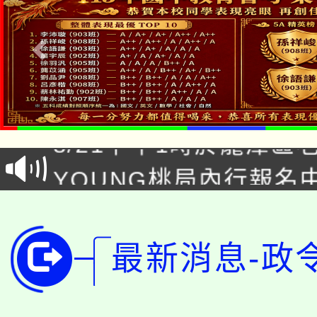
「本色祭」8/29、30
8/21下午1時於龍潭區
場熱烈登場!
YOUNG桃局內行報名
徵才活動。
8月14至27日，桃園
局官網。
115年桃園市運動會8/1
開!
最新消息-政
桃園市低收入戶享有免
田徑場及游泳池舉行。
大園自造教育及科技中心
視費優惠，中低收入戶