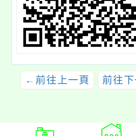
←
前往上一頁
前往下