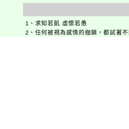
1、求知若飢 虛懷若愚
2、任何被視為感情的枷鎖，都試著
3、自強不息
徐嘉裕(Neil Hsu)的工作心得網誌!
徐嘉裕 Neil hsu粉絲團
E-MAIL：
b168168tw@gmail.com