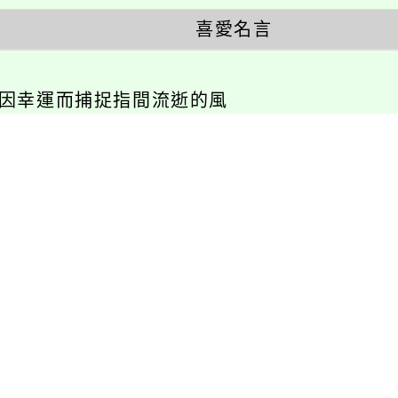
喜愛名言
不因幸運而捕捉指間流逝的風
相關連結