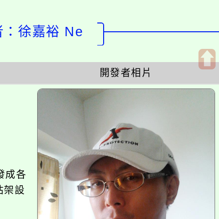
計者：徐嘉裕 Ne
開發者相片
開
啟
上
方
區
塊
發成各
站架設