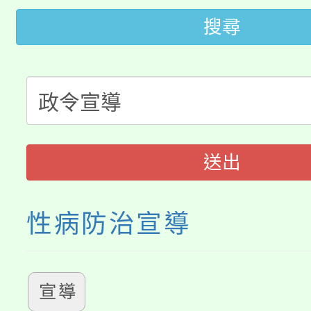
田徑場及游泳池舉行。
搜尋
大園自造教育及科技中心
視費優惠，中低收入戶
大溪自造教育及科技中心
份教師增能研習
半價優惠，詳情可洽有
淨零綠生活教案入校路
份教師研習
者。
115年食農教育專業人
會
送出
程
性病防治宣導
宣導