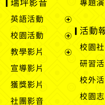
瑞坪影音
專題演
英語活動
展
活動
校園活動
開
展
校園社
教學影片
選
開
展
研習活
宣導影片
單
選
開
校外活
獲獎影片
單
選
校園志
社團影音
單