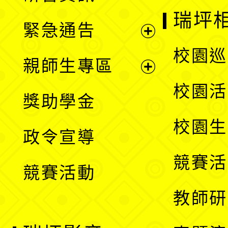
選
開
瑞坪
緊急通告
單
選
展
校園巡
親師生專區
單
開
展
校園活
獎助學金
選
開
校園生
政令宣導
單
選
競賽活
競賽活動
單
教師研