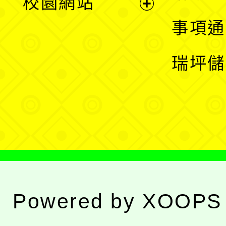
校園網站
開
展
事項通
選
開
瑞坪儲
單
選
單
Powered by
XOOPS