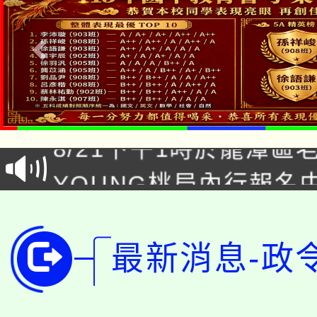
「本色祭」8/29、30
8/21下午1時於龍潭區
場熱烈登場!
YOUNG桃局內行報名
徵才活動。
8月14至27日，桃園
局官網。
115年桃園市運動會8/1
開!
最新消息-政
桃園市低收入戶享有免
田徑場及游泳池舉行。
大園自造教育及科技中心