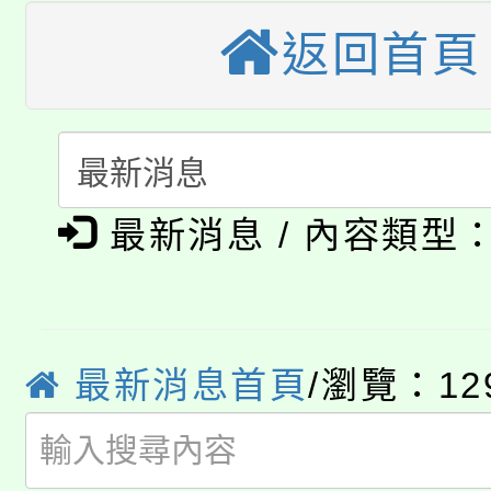
視費優惠，中低收入戶
返回首頁
大溪自造教育及科技中心
份教師增能研習
半價優惠，詳情可洽有
淨零綠生活教案入校路
份教師研習
者。
115年食農教育專業人
會
「本色祭」8/29、30
程
最新消息 / 內容類型
8/21下午1時於龍潭區
場熱烈登場!
YOUNG桃局內行報名
徵才活動。
8月14至27日，桃園
最新消息首頁
/瀏覽：12
局官網。
115年桃園市運動會8/1
開!
桃園市低收入戶享有免