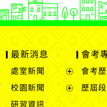
最新消息
會考
處室新聞
會考歷
展
校園新聞
歷屆段
開
展
研習資訊