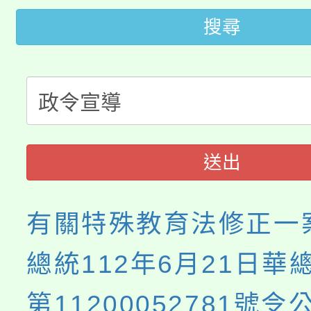
開!
搜尋
桃園市低收入戶享有免
田徑場及游泳池舉行。
大園自造教育及科技中心
視費優惠，中低收入戶
大溪自造教育及科技中心
份教師增能研習
半價優惠，詳情可洽有
淨零綠生活教案入校路
份教師研習
者。
送出
115年食農教育專業人
會
程
有關特殊教育法修正一
總統112年6月21日華
第11200052781號