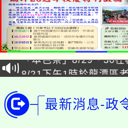
「本色祭」8/29、30
8/21下午1時於龍潭區
場熱烈登場!
YOUNG桃局內行報名
徵才活動。
8月14至27日，桃園
局官網。
最新消息-政
115年桃園市運動會8/1
開!
桃園市低收入戶享有免