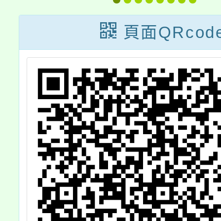
片徵件活動海報
3/4（六
電子檔，歡迎參
至14:
頁面QRcod
加， 請查照。
區延平
登場，
動、舞
精美禮
請市民
盛