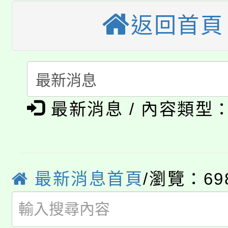
田徑場及游泳池舉行。
返回首頁
大園自造教育及科技中心
視費優惠，中低收入戶
大溪自造教育及科技中心
份教師增能研習
半價優惠，詳情可洽有
淨零綠生活教案入校路
份教師研習
者。
115年食農教育專業人
會
最新消息 / 內容類型
「本色祭」8/29、30
程
8/21下午1時於龍潭區
場熱烈登場!
YOUNG桃局內行報名
最新消息首頁
/瀏覽：69
徵才活動。
8月14至27日，桃園
局官網。
115年桃園市運動會8/1