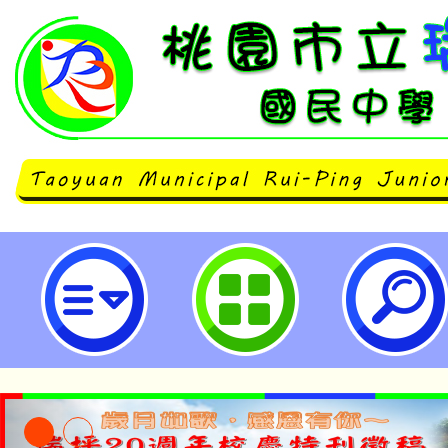
有關特殊教育法修正一案，業奉總統1
日華總一義字第11200052781
日起施行，請查照。-桃園市立瑞坪