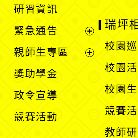
展
研習資訊
選
開
瑞坪
緊急通告
單
選
展
校園巡
親師生專區
單
開
展
校園活
獎助學金
選
開
校園生
政令宣導
單
選
競賽活
競賽活動
單
教師研