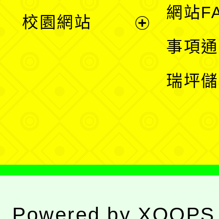
展
網站F
校園網站
開
展
事項通
選
開
瑞坪儲
單
選
單
Powered by
XOOPS