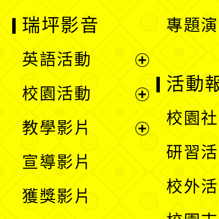
瑞坪影音
專題演
英語活動
展
活動
校園活動
開
展
校園社
教學影片
選
開
展
研習活
宣導影片
單
選
開
校外活
獲獎影片
單
選