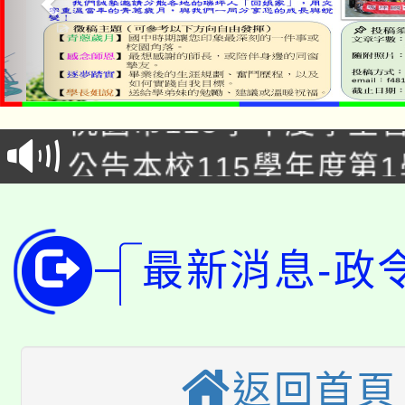
「2026金融保險知識
桃園市115學年度學生
車」活動
公告本校115學年度第
生本土語及新住民語歌
公告本校115學年度第
代理(課)教師甄選結果(
轉知中國文化大學推廣
代理(課)教師甄選結果(
最新消息-政
轉知苗栗縣政府辦理11
《TA101》溝通分析
桃園市115學年度學生
縣市「校園短影音徵選
程，歡迎學生輔導中心
「桃園市補助參觀特色
要點
返回首頁
門員」簡章及活動海報
心理、諮商輔導、社會