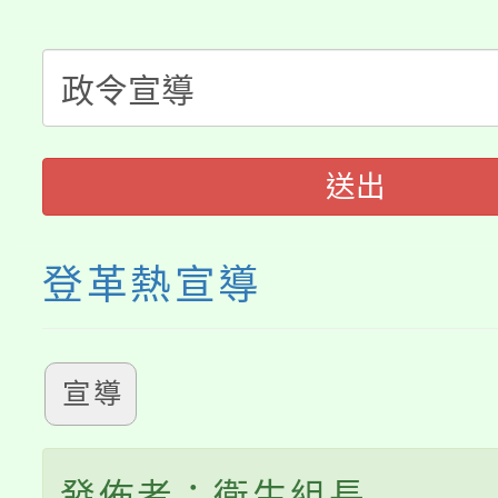
「桃園市補助參觀特色
要點
門員」簡章及活動海報
心理、諮商輔導、社會
115年度「教育部表揚
展演活動實施計畫」
踴躍報名參加。
系所師生報名參加。
「2026 ART TAIPE
義教育推展貢獻獎」
送出
博覽會」之「藝術教育
登革熱宣導
宣導
發佈者：衛生組長