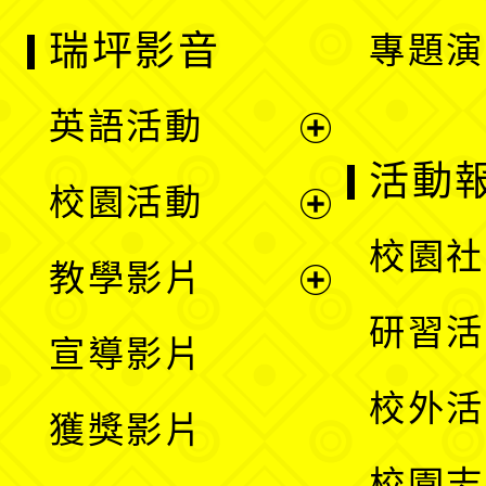
瑞坪影音
專題演
英語活動
展
活動
校園活動
開
展
校園社
教學影片
選
開
展
研習活
宣導影片
單
選
開
校外活
獲獎影片
單
選
校園志