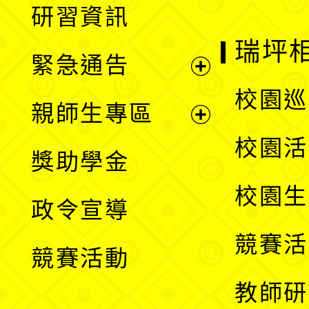
研習資訊
選
開
瑞坪
緊急通告
單
選
展
校園巡
親師生專區
單
開
展
校園活
獎助學金
選
開
校園生
政令宣導
單
選
競賽活
競賽活動
單
教師研