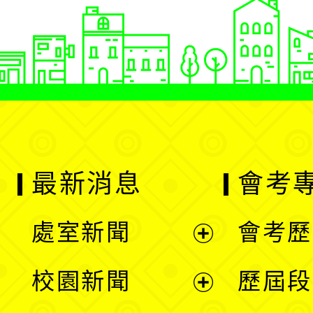
最新消息
會考
處室新聞
會考歷
展
校園新聞
歷屆段
開
展