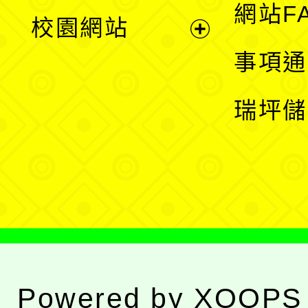
展
網站F
校園網站
開
展
事項通
選
開
瑞坪儲
單
選
單
Powered by
XOOPS