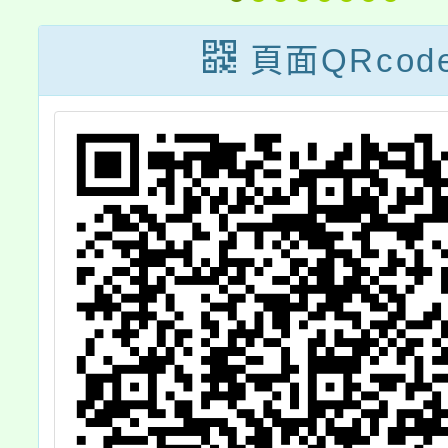
害及性
工作有
頁面QRcod
團體
揚」
（自）
份，鼓
躍薦