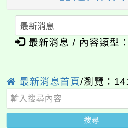
115年度「教育部表揚
展演活動實施計畫」
踴躍報名參加。
系所師生報名參加。
「2026 ART TAIPE
義教育推展貢獻獎」
「2026金融保險知識
博覽會」之「藝術教育
最新消息 / 內容類型
桃園市115學年度學生
車」活動
公告本校115學年度第
生本土語及新住民語歌
公告本校115學年度第
代理(課)教師甄選結果(
最新消息首頁
/瀏覽：14
轉知中國文化大學推廣
代理(課)教師甄選結果(
轉知苗栗縣政府辦理11
《TA101》溝通分析
桃園市115學年度學生
搜尋
縣市「校園短影音徵選
程，歡迎學生輔導中心