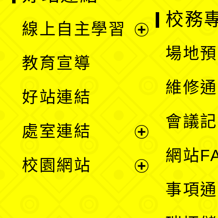
校務
線上自主學習
展
場地預
教育宣導
開
維修通
好站連結
選
會議記
處室連結
單
展
網站F
校園網站
開
展
事項通
選
開