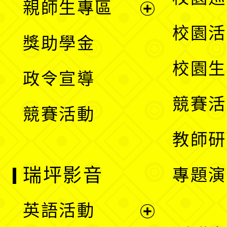
親師生專區
單
開
展
校園活
獎助學金
選
開
校園生
政令宣導
單
選
競賽活
競賽活動
單
教師研
瑞坪影音
專題演
英語活動