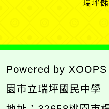
瑞坪儲
單
選
單
Powered by
XOOPS
園市立瑞坪國民中學
地址：
32658桃園市