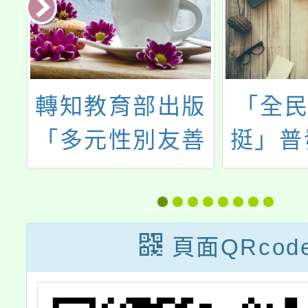
出版
「全民1政府相
登革
友善
挺」普發現金網
冊」
站
中版
一
頁面QRcod
鼓勵