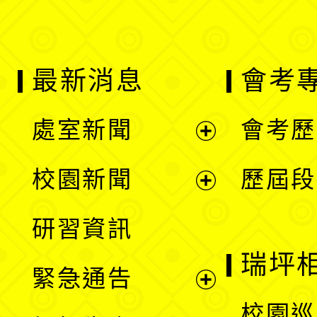
最新消息
會考
處室新聞
會考歷
展
校園新聞
歷屆段
開
展
研習資訊
選
開
瑞坪
緊急通告
單
選
展
校園巡