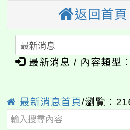
桃園市115學年度學生
縣市「校園短影音徵選
返回首頁
程，歡迎學生輔導中心
「桃園市補助參觀特色
要點
門員」簡章及活動海報
心理、諮商輔導、社會
115年度「教育部表揚
展演活動實施計畫」
踴躍報名參加。
系所師生報名參加。
公告本校115學年度第1
義教育推展貢獻獎」
最新消息 / 內容類型
「2026金融保險知識
代理(課)教師甄選結果(
桃園市115學年度學生
車」活動
公告本校115學年度第
生本土語及新住民語歌
最新消息首頁
/瀏覽：21
公告本校115學年度第
代理(課)教師甄選結果(
轉知中國文化大學推廣
代理(課)教師甄選結果(