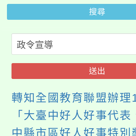
轉知苗栗縣政府辦理11
搜尋
《TA101》溝通分析
桃園市115學年度學生
縣市「校園短影音徵選
程，歡迎學生輔導中心
「桃園市補助參觀特色
要點
門員」簡章及活動海報
心理、諮商輔導、社會
115年度「教育部表揚
展演活動實施計畫」
踴躍報名參加。
系所師生報名參加。
送出
義教育推展貢獻獎」
轉知全國教育聯盟辦理1
「大臺中好人好事代表
中縣市區好人好事特別