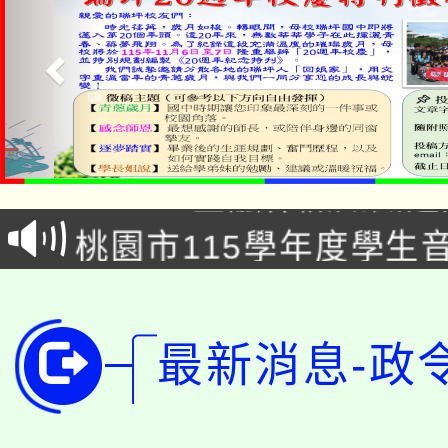
公告本校115學年度第1
「2026金融保險知識
代理(課)教師甄選結果(
桃園市115學年度學生
車」活動
公告本校115學年度第
生本土語及新住民語歌
公告本校115學年度第
代理(課)教師甄選結果(
最新消息-政
轉知中國文化大學推廣
代理(課)教師甄選結果(
轉知苗栗縣政府辦理11
《TA101》溝通分析