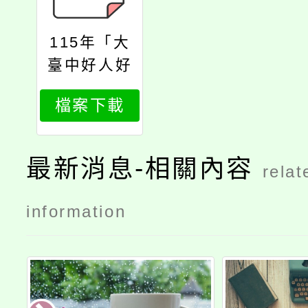
115年「大
臺中好人好
事代表、非
檔案下載
大臺中縣市
區好人好事
特別獎代表
最新消息-相關內容
relat
暨年度全國
社會教育奉
information
獻楷模選
拔」