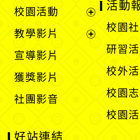
展
活動
校園活動
開
展
校園社
教學影片
選
開
展
研習活
宣導影片
單
選
開
校外活
獲獎影片
單
選
校園志
社團影音
單
校園活
好站連結