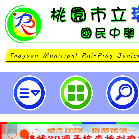
轉知全國教育聯盟辦理115年「大
表、非大臺中縣市區好人好事特別
國社會教育奉獻楷模選拔」，如附件
園市立瑞坪國民中學