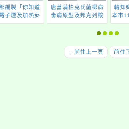
部編製「你知道
唐菖蒲柏克氏菌椰病
轉知
電子煙及加熱菸
毒病原型及邦克列酸
本市1
相 絢麗包裝下的
風險管控指引
方位
陷阱」懶人包及
醫師圖解
←
前往上一頁
前往