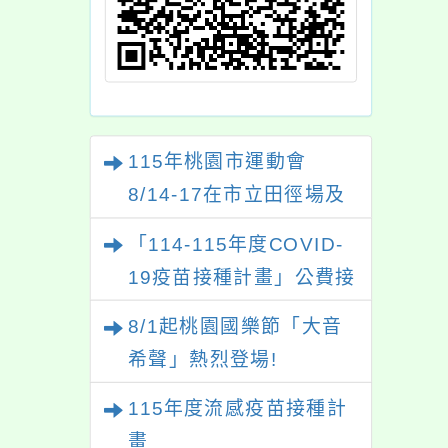
115年桃園市運動會
8/14-17在市立田徑場及
游泳池舉行。
「114-115年度COVID-
19疫苗接種計畫」公費接
種對象擴大為「滿6個月
8/1起桃園國樂節「大音
以上尚未接種之民眾」措
希聲」熱烈登場!
施，延長至115年9月28
115年度流感疫苗接種計
日止
畫