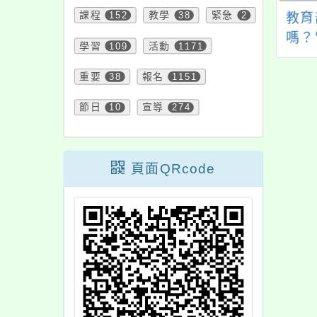
課程
152
教學
38
緊急
2
關台灣家長教育聯
「113年食品中毒發生
教育
訂於114年11月
與防治年報」手冊
嗎？
學習
109
活動
1171
日(週六)假龍華科
的真
大學辦理之「技專
迷幻
重要
38
報名
1151
新進路-面向家長
節日
10
宣導
274
導計畫」桃園場
，因故取消，請協
轉知家長及師生，
頁面QRcode
請查照。