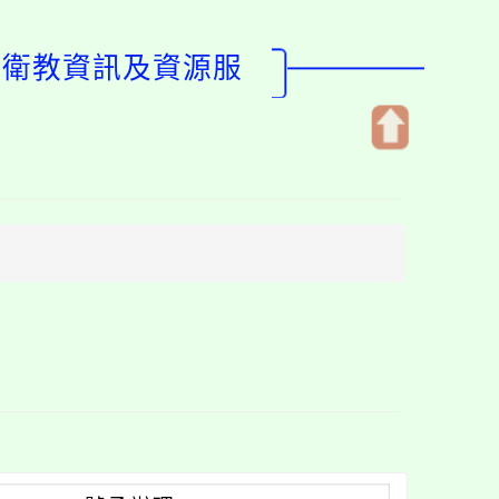
關衛教資訊及資源服
開
啟
上
方
區
塊