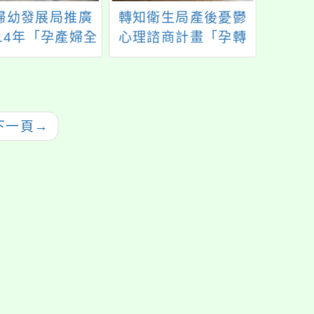
婦幼發展局推廣
轉知衛生局產後憂鬱
登
14年「孕產婦全
心理諮商計畫「孕轉
守護計畫」一案
心生活 傾聽伴您
行」，請查照。
下一頁
→