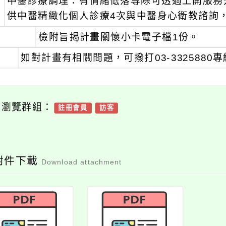
、
中醫診療調理：有情緒低落等除可透過上開服務
供中醫精緻化個人診療4次與中醫身心衛教諮詢
、
檢附旨揭計畫關懷小卡電子檔1份。
、
如對計畫有相關問題，可撥打03-3325880
可瀏覽群組：
註冊會員
訪客
附件下載
Download attachment