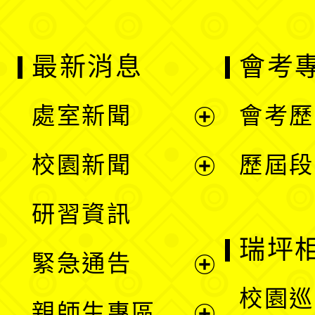
最新消息
會考
處室新聞
會考歷
展
校園新聞
歷屆段
開
展
研習資訊
選
開
瑞坪
緊急通告
單
選
展
校園巡
親師生專區