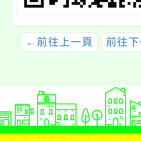
←
前往上一頁
前往下