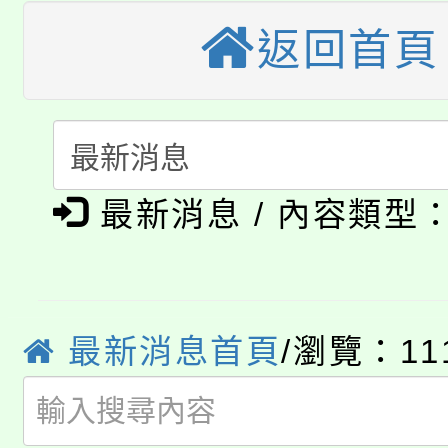
份教師增能研習
半價優惠，詳情可洽有
返回首頁
淨零綠生活教案入校路
份教師研習
者。
115年食農教育專業人
會
「本色祭」8/29、30
程
8/21下午1時於龍潭區
場熱烈登場!
最新消息 / 內容類型
YOUNG桃局內行報名
徵才活動。
8月14至27日，桃園
局官網。
115年桃園市運動會8/1
開!
最新消息首頁
/瀏覽：11
桃園市低收入戶享有免
田徑場及游泳池舉行。
大園自造教育及科技中心