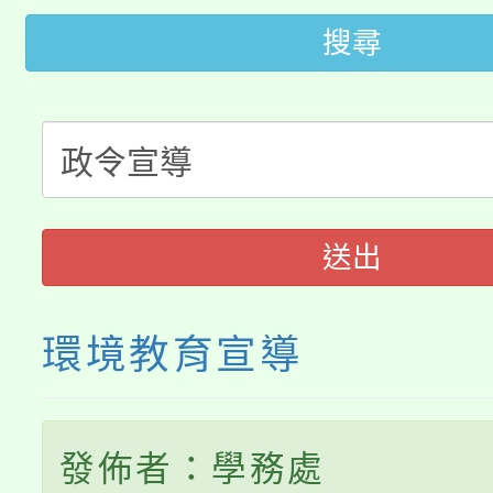
視費優惠，中低收入戶
搜尋
大溪自造教育及科技中心
份教師增能研習
半價優惠，詳情可洽有
淨零綠生活教案入校路
份教師研習
者。
115年食農教育專業人
會
程
送出
環境教育宣導
發佈者：學務處