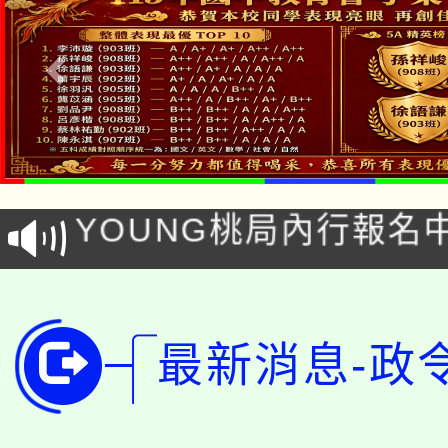
「本色祭」8/29、30
8/21下午1時於龍潭區
場熱烈登場!
YOUNG桃局內行報名
徵才活動。
8月14至27日，桃園
局官網。
115年桃園市運動會8/1
開!
桃園市低收入戶享有免
田徑場及游泳池舉行。
最新消息-政
大園自造教育及科技中心
視費優惠，中低收入戶
大溪自造教育及科技中心