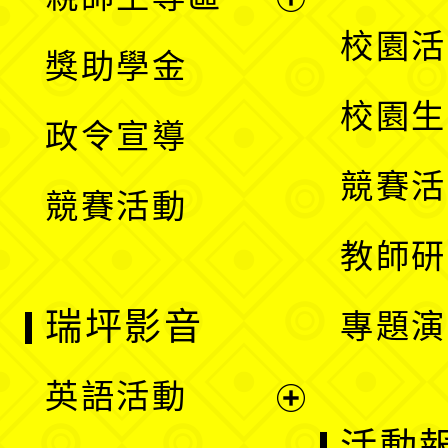
單
開
展
校園活
獎助學金
選
開
校園生
政令宣導
單
選
競賽活
競賽活動
單
教師研
瑞坪影音
專題演
英語活動
展
活動