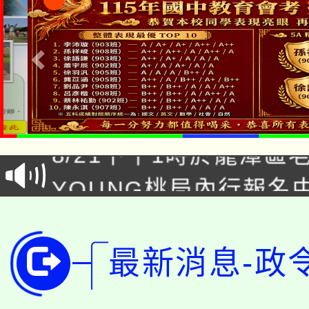
「本色祭」8/29、30
8/21下午1時於龍潭區
場熱烈登場!
YOUNG桃局內行報名
徵才活動。
8月14至27日，桃園
局官網。
115年桃園市運動會8/1
開!
最新消息-政
桃園市低收入戶享有免
田徑場及游泳池舉行。