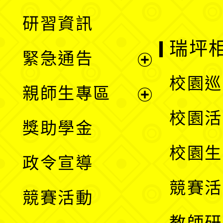
開
展
研習資訊
選
開
瑞坪
緊急通告
單
選
展
校園巡
親師生專區
單
開
展
校園活
獎助學金
選
開
校園生
政令宣導
單
選
競賽活
競賽活動
單
教師研