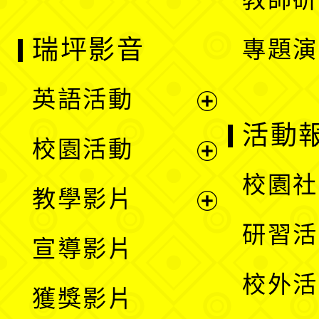
瑞坪影音
專題演
英語活動
展
活動
校園活動
開
展
校園社
教學影片
選
開
展
研習活
宣導影片
單
選
開
校外活
獲獎影片
單
選