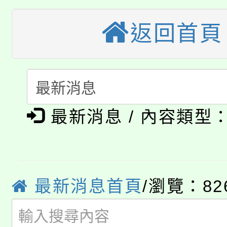
大園自造教育及科技中心
視費優惠，中低收入戶
返回首頁
大溪自造教育及科技中心
份教師增能研習
半價優惠，詳情可洽有
淨零綠生活教案入校路
份教師研習
者。
115年食農教育專業人
會
「本色祭」8/29、30
程
最新消息 / 內容類型
8/21下午1時於龍潭區
場熱烈登場!
YOUNG桃局內行報名
徵才活動。
8月14至27日，桃園
最新消息首頁
/瀏覽：82
局官網。
115年桃園市運動會8/1
開!