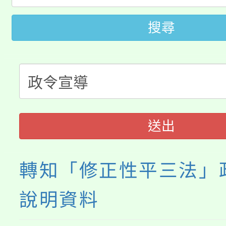
桃園市低收入戶享有免
田徑場及游泳池舉行。
搜尋
大園自造教育及科技中心
視費優惠，中低收入戶
大溪自造教育及科技中心
份教師增能研習
半價優惠，詳情可洽有
淨零綠生活教案入校路
份教師研習
者。
115年食農教育專業人
會
送出
程
轉知「修正性平三法」
說明資料