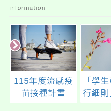
information
5
115年度流感疫
「學生
輔
苗接種計畫
行細則
新
文，業