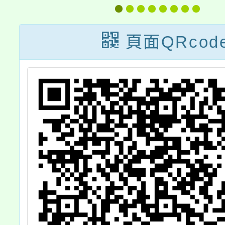
一
於中華
，
年12月
頁面QRcod
教學(
1122
號令修
茲檢送
本（
文）1