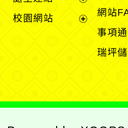
單
展
網站F
校園網站
開
展
事項通
選
開
瑞坪儲
單
選
單