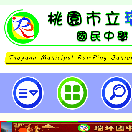
轉知「修正性平三法」政策圖文說明
瑞坪國民中學