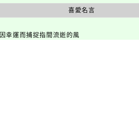
幸運而捕捉指間流逝的風
相關連結
瑞坪相簿
瑞坪影音
活動報名
校園巡禮
英語活動
校園社團
展