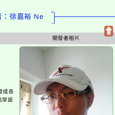
徐嘉裕 Ne
開發者相片
開
啟
上
方
區
塊
各