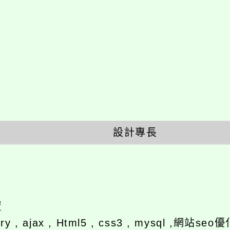
設計專長
y , ajax , Html5 , css3 , mysql ,網站se
喜愛名言