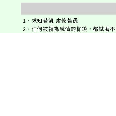
1、求知若飢 虛懷若愚
2、任何被視為感情的枷鎖，都試著不因
3、自強不息
徐嘉裕(Neil Hsu)的工作心得網誌!
徐嘉裕 Neil hsu粉絲團
E-MAIL：
b168168tw@gmail.com
最新消息
會考專區
處室新聞
會考歷屆試題
展