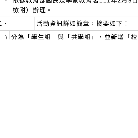
一、
依據教育部國民及學前教育署111年2月9日臺
檢附）辦理。
二、
活動資訊詳如簡章，摘要如下：
一)
分為「學生組」與「共學組」，並新增「校
生同樂競賽，強化家庭、校園防毒與親子共
二)
參賽選手國小三年級至高中一年級在校
三、
報名及賽程：自112年2月13日起至112年
（星期六）舉行。
四、
檢附旨案活動簡章1份。
文可瀏覽群組：
註冊會員
訪客