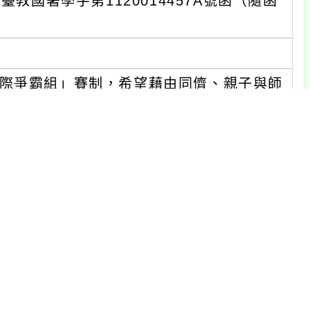
教國署學字第1120014457A號函（隨函
際爭霸組」賽制，希望藉由同儕、親子與師
學意涵。
學生。
6月16日止，全國總決賽於112年7月29日