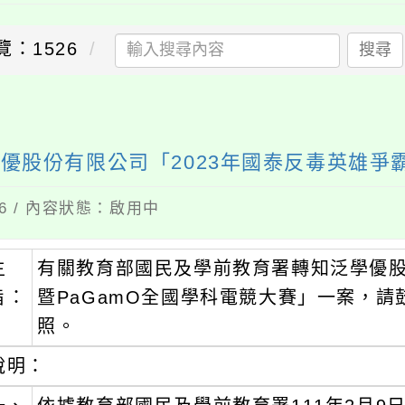
覽：1526
搜尋
股份有限公司「2023年國泰反毒英雄爭霸
16 / 內容狀態：啟用中
主
有關教育部國民及學前教育署轉知泛學優股
旨：
暨PaGamO全國學科電競大賽」一案，
照。
說明：