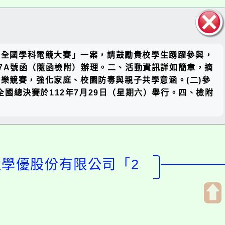
關閉區
mO全國學科電競大賽」一案，請鼓勵貴校學生踴躍參與，
塊
457A號函（隨函檢附）辦理。二、活動資訊詳如簡章，摘
樂競賽，強化家庭、校園防毒與親子共學意涵。(二)參
全國總決賽於112年7月29日（星期六）舉行。四、檢附
泛學優股份有限公司「2
開
啟