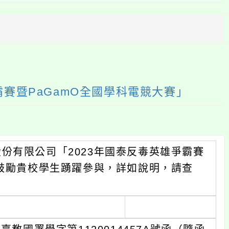
上
方
區
塊
賽暨PaGamO全國學科電競大賽」
份有限公司「2023年國泰反毒英雄爭霸賽
請鼓勵貴校學生踴躍參與，詳如說明，請查