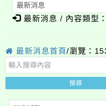
115年食農教育專業人
會
「本色祭」8/29、30
程
最新消息 / 內容類型
8/21下午1時於龍潭區
場熱烈登場!
YOUNG桃局內行報名
徵才活動。
8月14至27日，桃園
局官網。
最新消息首頁
/瀏覽：15
115年桃園市運動會8/1
開!
桃園市低收入戶享有免
田徑場及游泳池舉行。
搜尋
大園自造教育及科技中心
視費優惠，中低收入戶
大溪自造教育及科技中心
份教師增能研習
半價優惠，詳情可洽有