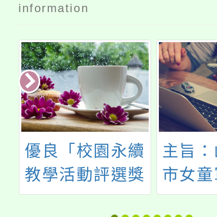
information
市
優良「校園永續
主旨：
文
教學活動評選獎
市女童
淚
勵」活動
「11