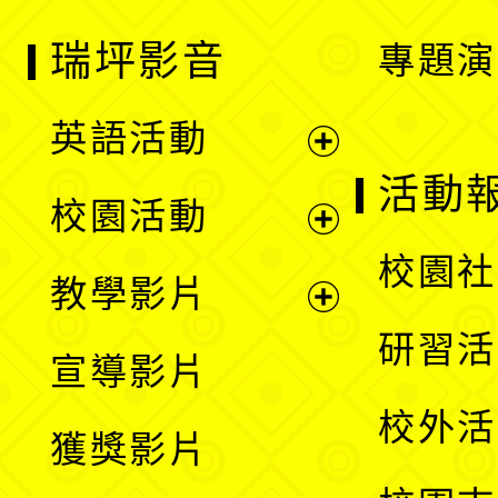
瑞坪影音
專題演
英語活動
展
活動
校園活動
開
展
校園社
教學影片
選
開
展
研習活
宣導影片
單
選
開
校外活
獲獎影片
單
選