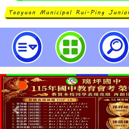
教育部國民及學前教育署轉知泛學
「2023年國泰反毒英雄爭霸賽暨Pa
科電競大賽」-桃園市立瑞坪國民中