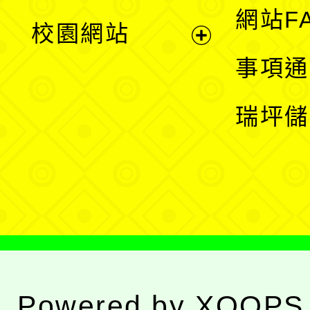
展
網站F
校園網站
開
展
事項通
選
開
瑞坪儲
單
選
單
Powered by
XOOPS