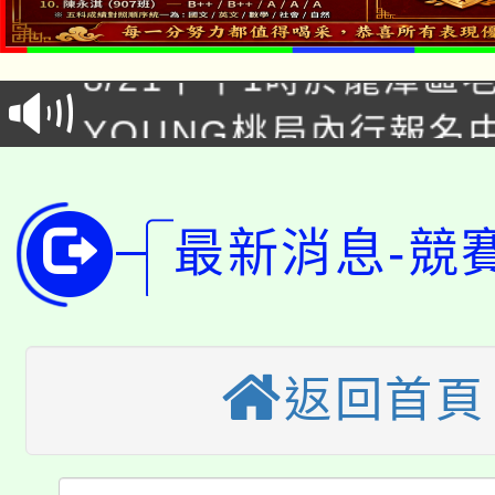
「本色祭」8/29、30
8/21下午1時於龍潭區
場熱烈登場!
YOUNG桃局內行報名
徵才活動。
8月14至27日，桃園
局官網。
115年桃園市運動會8/1
開!
最新消息-競
桃園市低收入戶享有免
田徑場及游泳池舉行。
大園自造教育及科技中心
視費優惠，中低收入戶
大溪自造教育及科技中心
返回首頁
份教師增能研習
半價優惠，詳情可洽有
淨零綠生活教案入校路
份教師研習
者。