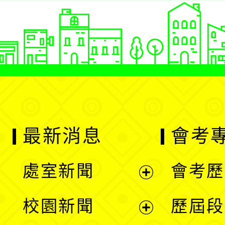
最新消息
會考
處室新聞
會考歷
展
校園新聞
歷屆段
開