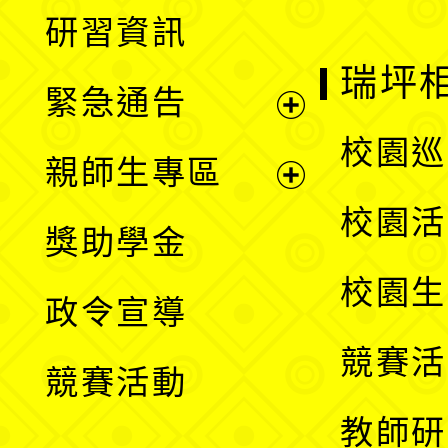
展
研習資訊
選
開
瑞坪
緊急通告
單
選
展
校園巡
親師生專區
單
開
展
校園活
獎助學金
選
開
校園生
政令宣導
單
選
競賽活
競賽活動
單
教師研