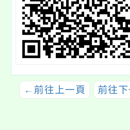
←
前往上一頁
前往下