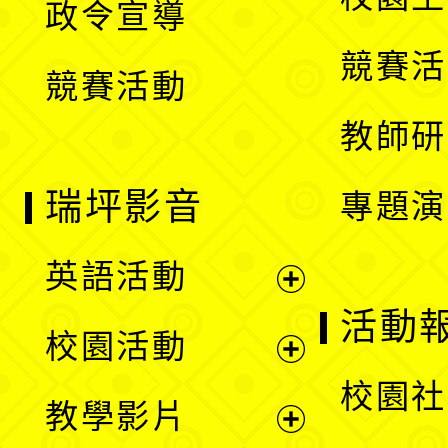
政令宣導
單
選
競賽活
競賽活動
單
教師研
瑞坪影音
專題演
英語活動
展
活動
校園活動
開
展
校園社
教學影片
選