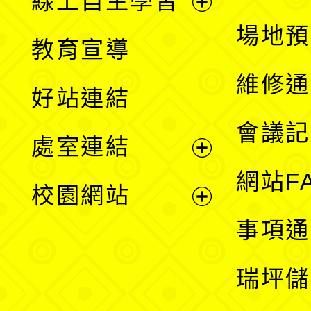
線上自主學習
展
場地預
教育宣導
開
維修通
好站連結
選
會議記
處室連結
單
展
網站F
校園網站
開
展
事項通
選
開
瑞坪儲
單
選