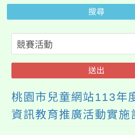
桃園市低收入戶享有免
田徑場及游泳池舉行。
搜尋
大園自造教育及科技中心
視費優惠，中低收入戶
大溪自造教育及科技中心
份教師增能研習
半價優惠，詳情可洽有
淨零綠生活教案入校路
份教師研習
者。
115年食農教育專業人
會
送出
程
桃園市兒童網站113年
資訊教育推廣活動實施