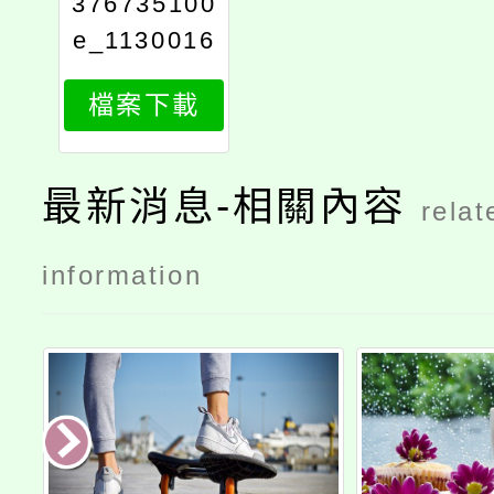
376735100
e_1130016
6181_attac
檔案下載
h1
最新消息-相關內容
relat
information