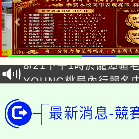
「本色祭」8/29、30
8/21下午1時於龍潭區
場熱烈登場!
YOUNG桃局內行報名
徵才活動。
8月14至27日，桃園
局官網。
115年桃園市運動會8/1
開!
最新消息-競
桃園市低收入戶享有免
田徑場及游泳池舉行。
大園自造教育及科技中心