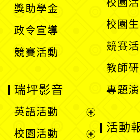
展
校園活
獎助學金
選
開
校園生
政令宣導
單
選
競賽活
競賽活動
單
教師研
瑞坪影音
專題演
英語活動
展
活動
校園活動