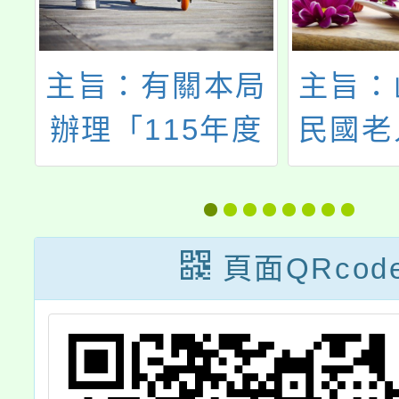
3
主旨：有關本局
主旨：
府
辦理「115年度
民國老
各
兒少培力基礎課
進會辦
務
程暨繪本工作
宏揚敬
表
坊」，請貴校協
親系列
頁面QRcod
助轉知學生踴躍
祝第6
報名，請查照。
節】表
施辦法