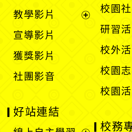
開
展
校園社
教學影片
選
開
展
研習活
宣導影片
單
選
開
校外活
獲獎影片
單
選
校園志
社團影音
單
校園活
好站連結
校務