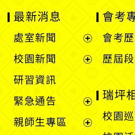
最新消息
會考
處室新聞
會考歷
展
校園新聞
歷屆段
開
展
研習資訊
選
開
瑞坪
緊急通告
單
選
展
校園巡
親師生專區
單
開