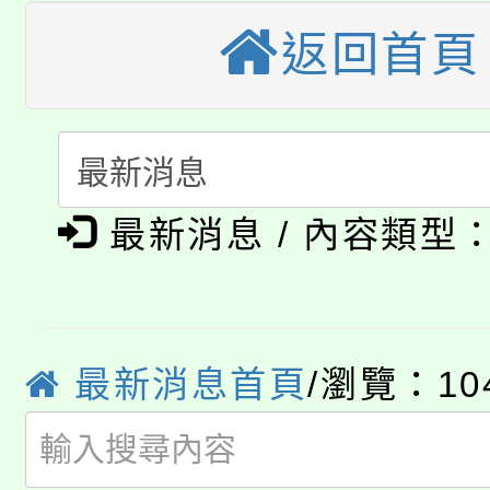
視費優惠，中低收入戶
返回首頁
大溪自造教育及科技中心
份教師增能研習
半價優惠，詳情可洽有
淨零綠生活教案入校路
份教師研習
者。
115年食農教育專業人
會
「本色祭」8/29、30
程
最新消息 / 內容類型
8/21下午1時於龍潭區
場熱烈登場!
YOUNG桃局內行報名
徵才活動。
8月14至27日，桃園
最新消息首頁
/瀏覽：10
局官網。
115年桃園市運動會8/1
開!