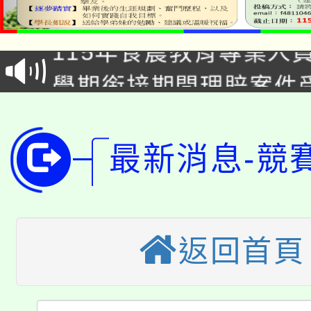
淨零綠生活教案入校路
115年食農教育專業人
會
學期銜接期間理賠案件
程
淨零綠領人才培育課程
學籍身 分審查程序及
公告本校115學年度第1
版
最新消息-競
「2026金融保險知識
代理(課)教師甄選結果(
桃園市115學年度學生
車」活動
返回首頁
公告本校115學年度第
生本土語及新住民語歌
公告本校115學年度第
代理(課)教師甄選結果(