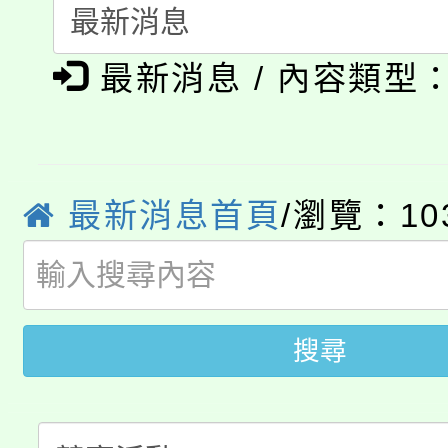
轉知中國文化大學推廣
代理(課)教師甄選結果(
淨零綠生活教案入校路
《TA101》溝通分析
最新消息 / 內容類型
115年食農教育專業人
會
程，歡迎學生輔導中心
學期銜接期間理賠案件
程
心理、諮商輔導、社會
淨零綠領人才培育課程
最新消息首頁
/瀏覽：10
學籍身 分審查程序及
系所師生報名參加。
公告本校115學年度第1
版
「2026金融保險知識
代理(課)教師甄選結果(
搜尋
桃園市115學年度學生
車」活動
公告本校115學年度第
生本土語及新住民語歌