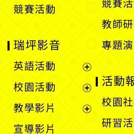
競賽活
競賽活動
單
教師研
瑞坪影音
專題演
英語活動
展
活動
校園活動
開
展
校園社
教學影片
選
開
展
研習活
宣導影片
單