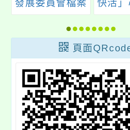
灣
發展委員會檔案
快活」
有
管理局（以下簡
學習平台
意
稱檔案局）訂於
度心理
1
115年6月至8月
PK
頁面QRcod
，
辦理「夏日檔案
季2026」暑期系
列活動，請各級
學校師生及家長
踴躍參與，請查