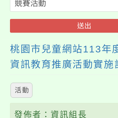
公告本校115學年度第
代理(課)教師甄選結果(
轉知中國文化大學推廣
代理(課)教師甄選結果(
送出
《TA101》溝通分析
程，歡迎學生輔導中心
桃園市兒童網站113年
心理、諮商輔導、社會
資訊教育推廣活動實施
系所師生報名參加。
活動
發佈者：資訊組長