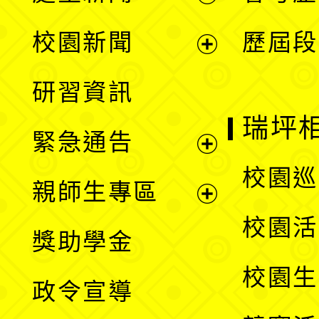
展
校園新聞
歷屆段
開
展
研習資訊
選
開
瑞坪
緊急通告
單
選
展
校園巡
親師生專區
單
開
展
校園活
獎助學金
選
開
校園生
政令宣導
單
選