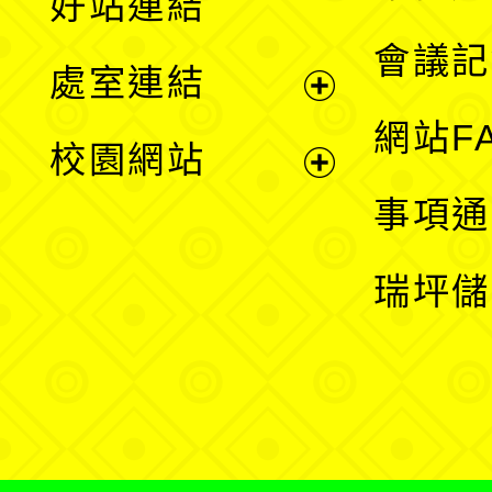
好站連結
選
會議記
處室連結
單
展
網站F
校園網站
開
展
事項通
選
開
瑞坪儲
單
選
單