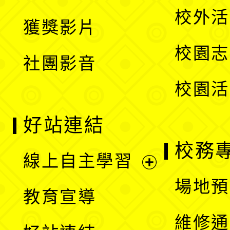
選
開
校外活
獲獎影片
單
選
校園志
社團影音
單
校園活
好站連結
校務
線上自主學習
展
場地預
教育宣導
開
維修通