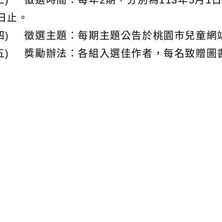
三) 徵選時間：每年2期，分別為113年5月1日起
日止。
四) 徵選主題：每期主題公告於桃園市兒童網站(http://
(五) 獎勵辦法：各組入選佳作者，每名致贈圖
六) 本案相關訊息請至前開網站查閱，或洽楊明國小
o@ymps.tyc.edu.tw)。
文可瀏覽群組：
註冊會員
訪客
容附件下載
Download attachment