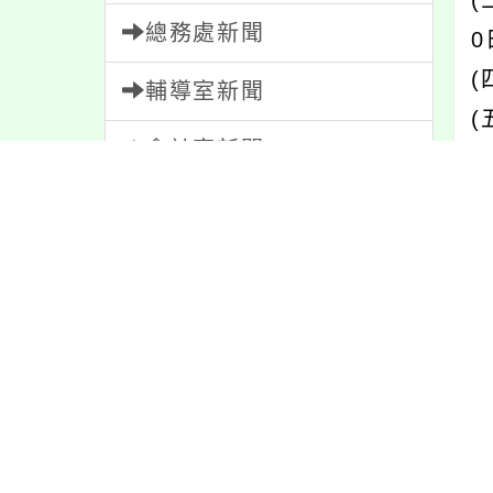
(
總務處新聞
0
(
輔導室新聞
會計室新聞
(
n
人事室新聞
家長會新聞
內
校園新聞
午餐公告
內
獎助學金