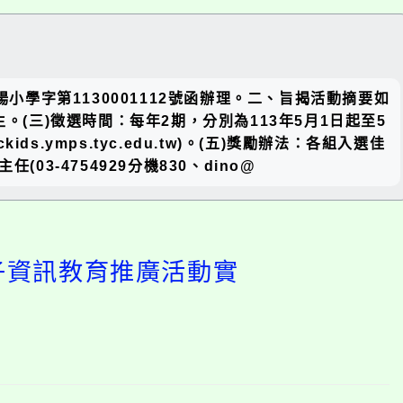
關閉區
日楊小學字第1130001112號函辦理。二、旨揭活動摘要如
塊
(三)徵選時間：每年2期，分別為113年5月1日起至5
ds.ymps.tyc.edu.tw)。(五)獎勵辦法：各組入選佳
-4754929分機830、dino@
桃子資訊教育推廣活動實
開
啟
上