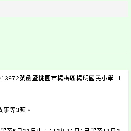
方
區
塊
013972號函暨桃園市楊梅區楊明國民小學11
故事等3類。