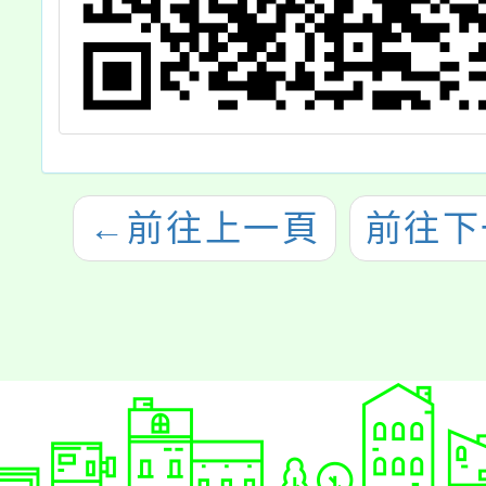
←
前往上一頁
前往下