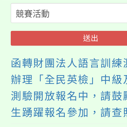
份教師增能研習
半價優惠，詳情可洽有
淨零綠生活教案入校路
份教師研習
者。
115年食農教育專業人
會
送出
程
函轉財團法人語言訓練
辦理「全民英檢」中級
測驗開放報名中，請鼓
生踴躍報名參加，請查