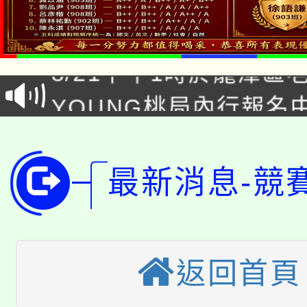
「本色祭」8/29、30
8/21下午1時於龍潭區
場熱烈登場!
YOUNG桃局內行報名
徵才活動。
8月14至27日，桃園
局官網。
115年桃園市運動會8/1
開!
最新消息-競
桃園市低收入戶享有免
田徑場及游泳池舉行。
大園自造教育及科技中心
視費優惠，中低收入戶
大溪自造教育及科技中心
返回首頁
份教師增能研習
半價優惠，詳情可洽有
淨零綠生活教案入校路
份教師研習