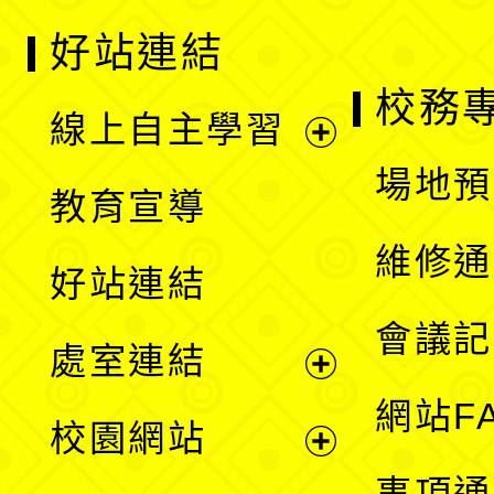
好站連結
校務
線上自主學習
展
場地預
教育宣導
開
維修通
好站連結
選
會議記
處室連結
單
展
網站F
校園網站
開
展
事項通