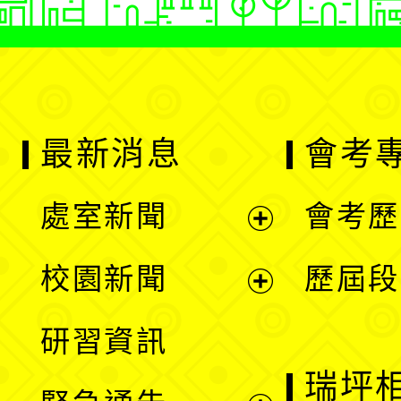
最新消息
會考
處室新聞
會考歷
展
校園新聞
歷屆段
開
展
研習資訊
選
開
瑞坪