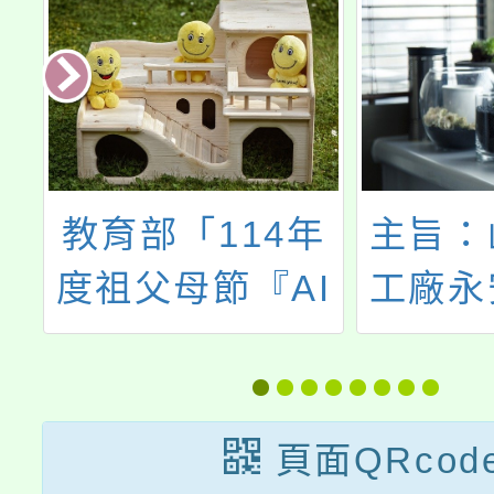
府
教育部「114年
主旨：
3
度祖父母節『AI
工廠永
意
再現回憶』文稿
訂於11
計
及照片徵件活
1日至1
助
動」，歡迎踴躍
16日
頁面QRcod