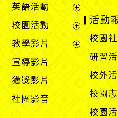
英語活動
展
活動
校園活動
開
展
校園社
教學影片
選
開
展
研習活
宣導影片
單
選
開
校外活
獲獎影片
單
選
校園志
社團影音
單
校園活