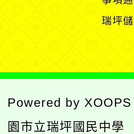
選
開
瑞坪儲
單
選
單
Powered by
XOOPS
園市立瑞坪國民中學