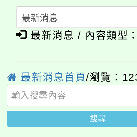
者。
115年食農教育專業人
會
「本色祭」8/29、30
程
最新消息 / 內容類型
8/21下午1時於龍潭區
場熱烈登場!
YOUNG桃局內行報名
徵才活動。
8月14至27日，桃園
局官網。
最新消息首頁
/瀏覽：12
115年桃園市運動會8/1
開!
桃園市低收入戶享有免
田徑場及游泳池舉行。
搜尋
大園自造教育及科技中心
視費優惠，中低收入戶
大溪自造教育及科技中心