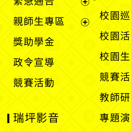
緊急通告
單
選
展
校園巡
親師生專區
單
開
展
校園活
獎助學金
選
開
校園生
政令宣導
單
選
競賽活
競賽活動
單
教師研
瑞坪影音
專題演