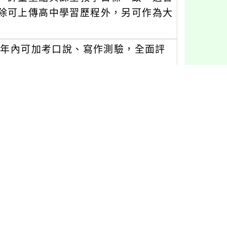
除可上傳高中學習歷程外，另可作為大
 年內可加考口說、寫作測驗，全面評
2)
月13日(星期六)
源，歡迎瀏覽( https://www.
承辦人：黃婉珍小姐，電話：02-23