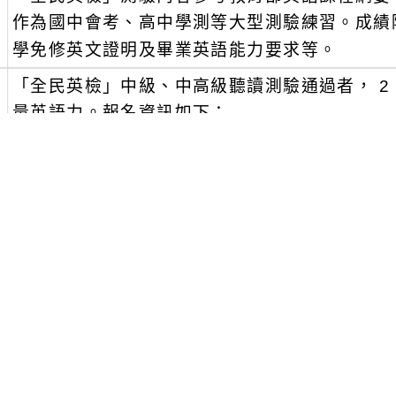
作為國中會考、高中學測等大型測驗練習。成績
學免修英文證明及畢業英語能力要求等。
、
「全民英檢」中級、中高級聽讀測驗通過者， 2
量英語力。報名資訊如下：
級別：中級聽讀 (B1)、中高級聽讀(一日考)(B
測驗日期：2023年5月6日 (星期六)、2023年5
報名網址：( https://bit.ly/3jKySYK )
、
「全民英檢」官網提供題型簡介與免費備考策略、學習資
gept.org.tw )。
、
如有相關問題，請逕洽財團法人語言訓練測驗中心
697127分機685。