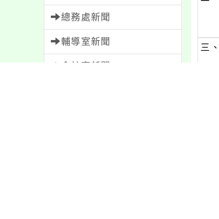
總務處新聞
輔導室新聞
三
會計室新聞
(一)
人事室新聞
(二)
家長會新聞
(三)
校園新聞
四
午餐公告
五
獎助學金
人員招募