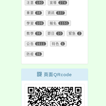
注意
180
宣導
274
重要
38
資訊
337
學習
109
報名
1151
教學
38
節日
10
緊急
2
公告
1611
特色
6
防疫
36
頁面QRcode