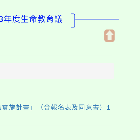
13年度生命教育議
開
啟
上
方
區
塊
動實施計畫」（含報名表及同意書）1