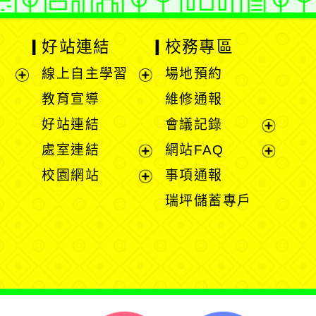
好站連結
校務專區
線上自主學習
場地預約
展
展
教育宣導
維修通報
開
開
好站連結
會議記錄
選
選
展
處室連結
網站FAQ
單
單
開
展
展
校園網站
事項通報
選
開
開
展
瑞坪儲蓄專戶
單
選
選
開
單
單
選
單