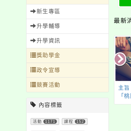
新生專區
最新
升學輔導
升學資訊
獎助學金
政令宣導
競賽活動
「2023桐花三行
主旨：有關中華民國
主旨
」徵選活動簡章1
女童軍總會辦理114年
「桃
，請惠予轉知並協
度三項登記一案，請
繪畫
內容標籤
宣傳，請查照。
轉知所屬女童軍團依
及簡
限辦理，請查照。
請協
活動
1171
課程
152