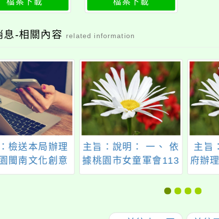
檔案下載
檔案下載
畫
消息-相關內容
related information
：檢送本局辦理
主旨：說明： 一、 依
主旨
園閩南文化創意
據桃園市女童軍會113
府辦理
大賽」活動海報
年11月14日桃女童雯
花蓮
章電子檔各1份，
字第113029號函辦
賽」
助宣傳並公告周
理。 二、 旨揭活動原
知，請查照。
訂於113年12月8日假