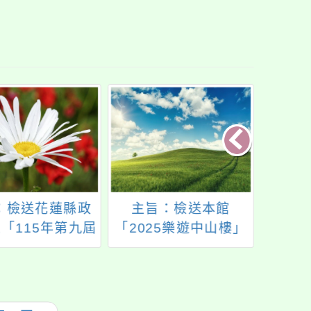
：檢送花蓮縣政
主旨：檢送本館
主旨：
「115年第九屆
「2025樂遊中山樓」
至11
蘭亭大會全國
偏鄉學校及弱勢學生
文化
實施計畫1份，請
戶外教育活動簡章及
迎貴
查照。
DM各1份(如附件)，
參
請踴躍報名申請，請