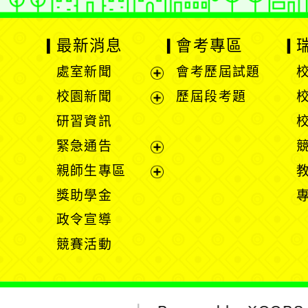
最新消息
會考專區
處室新聞
會考歷屆試題
展
校園新聞
歷屆段考題
開
展
研習資訊
選
開
緊急通告
單
選
展
親師生專區
單
開
展
獎助學金
選
開
政令宣導
單
選
競賽活動
單