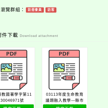
可瀏覽群組：
註冊會員
訪客
附件下載
Download attachment
臺教國署學字第11
03113年度生命教育
30046971號
議題融入教學―縣市
教案徵件活動實施計