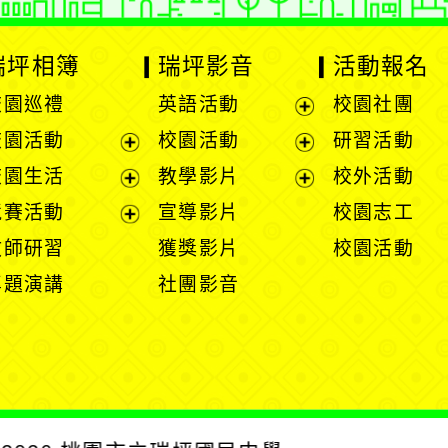
瑞坪相簿
瑞坪影音
活動報名
校園巡禮
英語活動
校園社團
展
校園活動
校園活動
研習活動
開
展
展
校園生活
教學影片
校外活動
選
開
開
展
展
競賽活動
宣導影片
校園志工
單
選
選
開
開
展
教師研習
獲獎影片
校園活動
單
單
選
選
開
專題演講
社團影音
單
單
選
單