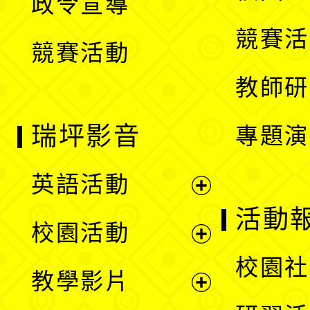
政令宣導
單
選
競賽活
競賽活動
單
教師研
瑞坪影音
專題演
英語活動
展
活動
校園活動
開
展
校園社
教學影片
選
開