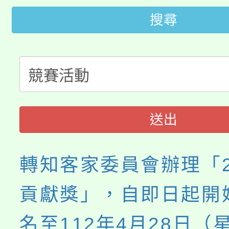
桃園市115學年度學生
搜尋
車」活動
公告本校115學年度第
生本土語及新住民語歌
公告本校115學年度第
代理(課)教師甄選結果(
轉知中國文化大學推廣
代理(課)教師甄選結果(
送出
《TA101》溝通分析
程，歡迎學生輔導中心
轉知客家委員會辦理「2
心理、諮商輔導、社會
貢獻獎」，自即日起開
系所師生報名參加。
名至112年4月28日（