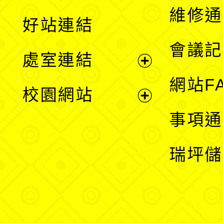
開
維修通
好站連結
選
會議記
處室連結
單
展
網站F
校園網站
開
展
事項通
選
開
瑞坪儲
單
選
單