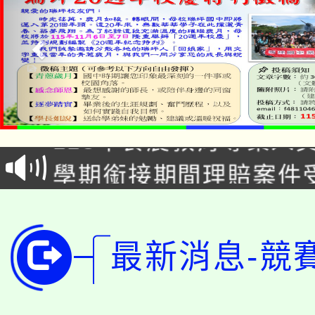
淨零綠生活教案入校路
115年食農教育專業人
會
學期銜接期間理賠案件
程
淨零綠領人才培育課程
學籍身 分審查程序及
公告本校115學年度第1
版
最新消息-競
「2026金融保險知識
代理(課)教師甄選結果(
桃園市115學年度學生
車」活動