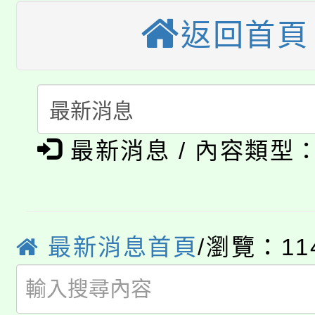
公告本校115學年度第
生本土語及新住民語歌
返回首頁
公告本校115學年度第
代理(課)教師甄選結果(
轉知中國文化大學推廣
代理(課)教師甄選結果(
淨零綠生活教案入校路
《TA101》溝通分析
最新消息 / 內容類型
115年食農教育專業人
會
程，歡迎學生輔導中心
學期銜接期間理賠案件
程
心理、諮商輔導、社會
淨零綠領人才培育課程
學籍身 分審查程序及
最新消息首頁
/瀏覽：11
系所師生報名參加。
公告本校115學年度第1
版
「2026金融保險知識
代理(課)教師甄選結果(