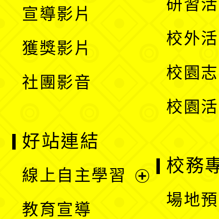
展
研習活
宣導影片
單
選
開
校外活
獲獎影片
單
選
校園志
社團影音
單
校園活
好站連結
校務
線上自主學習
展
場地預
教育宣導