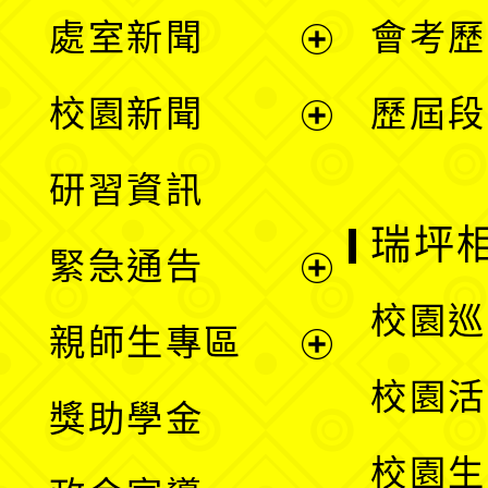
處室新聞
會考歷
展
校園新聞
歷屆段
開
展
研習資訊
選
開
瑞坪
緊急通告
單
選
展
校園巡
親師生專區
單
開
展
校園活
獎助學金
選
開
校園生