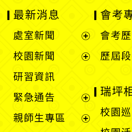
最新消息
會考
處室新聞
會考歷
展
校園新聞
歷屆段
開
展
研習資訊
選
開
瑞坪
緊急通告
單
選
展
校園巡
親師生專區
單
開
展