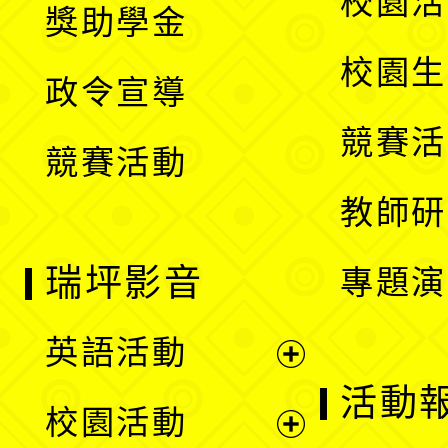
校園活
獎助學金
選
開
校園生
政令宣導
單
選
競賽活
競賽活動
單
教師研
瑞坪影音
專題演
英語活動
展
活動
校園活動