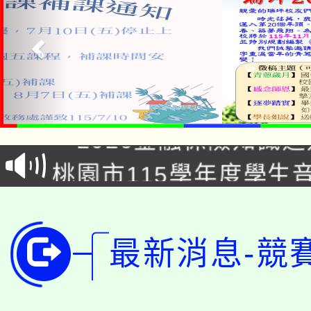
公告本校115學年度第1
「2026金融保險知識
代理(課)教師甄選結果(
桃園市115學年度學生
車」活動
公告本校115學年度第
生本土語及新住民語歌
公告本校115學年度第
代理(課)教師甄選結果(
最新消息-競
轉知中國文化大學推廣
代理(課)教師甄選結果(
轉知苗栗縣政府辦理11
《TA101》溝通分析