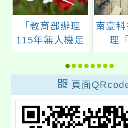
委
「教育部辦理
南臺科
上
115年無人機足
理「
球競賽實施計
SOLI
畫」
設計神
a.gov.tw），
頁面QRcod
解
的
用