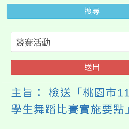
轉知苗栗縣政府辦理11
搜尋
《TA101》溝通分析
桃園市115學年度學生
縣市「校園短影音徵選
程，歡迎學生輔導中心
「桃園市補助參觀特色
要點
門員」簡章及活動海報
心理、諮商輔導、社會
115年度「教育部表揚
展演活動實施計畫」
踴躍報名參加。
系所師生報名參加。
送出
義教育推展貢獻獎」
主旨： 檢送「桃園市1
學生舞蹈比賽實施要點