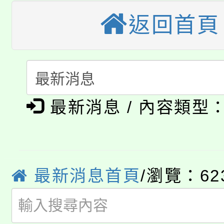
桃園市115學年度學生
縣市「校園短影音徵選
返回首頁
程，歡迎學生輔導中心
「桃園市補助參觀特色
要點
門員」簡章及活動海報
心理、諮商輔導、社會
115年度「教育部表揚
展演活動實施計畫」
踴躍報名參加。
系所師生報名參加。
公告本校115學年度第1
義教育推展貢獻獎」
最新消息 / 內容類型
「2026金融保險知識
代理(課)教師甄選結果(
桃園市115學年度學生
車」活動
公告本校115學年度第
生本土語及新住民語歌
最新消息首頁
/瀏覽：62
公告本校115學年度第
代理(課)教師甄選結果(
轉知中國文化大學推廣
代理(課)教師甄選結果(