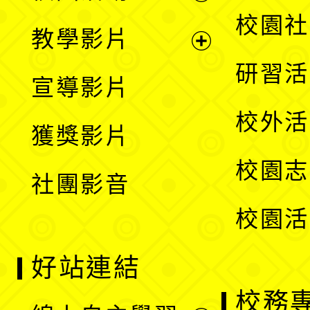
開
展
校園社
教學影片
選
開
展
研習活
宣導影片
單
選
開
校外活
獲獎影片
單
選
校園志
社團影音
單
校園活
好站連結
校務