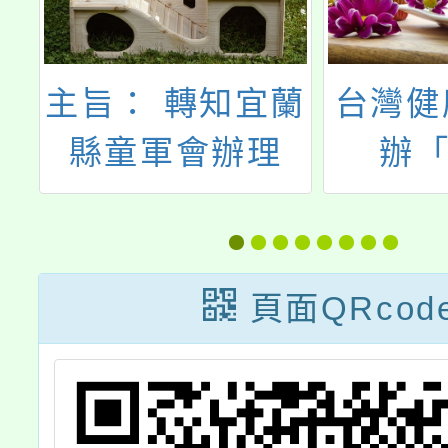
年
主旨： 轉知宜蘭
台灣健
育
縣童軍會辦理
辦「
育
「113年全國社
Girl
區童軍大露營活
理教
動」實施計畫，
賽」
頁面QRcod
請鼓勵踴躍報名
參加