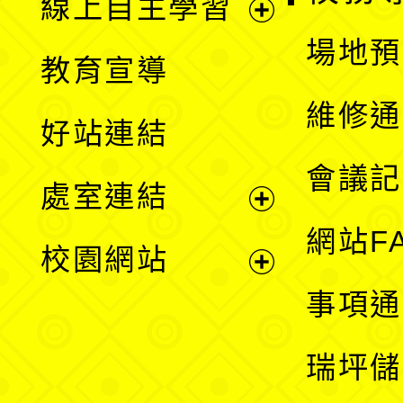
線上自主學習
展
場地預
教育宣導
開
維修通
好站連結
選
會議記
處室連結
單
展
網站F
校園網站
開
展
事項通
選
開
瑞坪儲
單