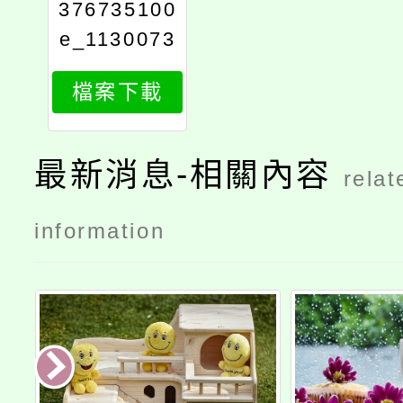
376735100
e_1130073
303_attach
檔案下載
1
最新消息-相關內容
relat
information