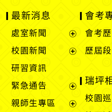
最新消息
會考
處室新聞
會考歷
展
校園新聞
歷屆段
開
展
研習資訊
選
開
瑞坪
緊急通告
單
選
展
校園巡
親師生專區
單
開