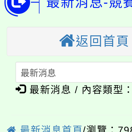
最新消息-競
轉知苗栗縣政府辦理11
《TA101》溝通分析
桃園市115學年度學生
縣市「校園短影音徵選
程，歡迎學生輔導中心
返回首頁
「桃園市補助參觀特色
要點
門員」簡章及活動海報
心理、諮商輔導、社會
115年度「教育部表揚
展演活動實施計畫」
踴躍報名參加。
系所師生報名參加。
「2026 ART TAIPE
義教育推展貢獻獎」
「2026金融保險知識
博覽會」之「藝術教育
最新消息 / 內容類型
桃園市115學年度學生
車」活動
公告本校115學年度第
生本土語及新住民語歌
公告本校115學年度第
最新消息首頁
/瀏覽：79
代理(課)教師甄選結果(