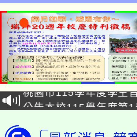
「2026金融保險知識
桃園市115學年度學生
車」活動
公告本校115學年度第
生本土語及新住民語歌
公告本校115學年度第
代理(課)教師甄選結果(
轉知中國文化大學推廣
代理(課)教師甄選結果(