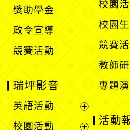
展
校園活
獎助學金
選
開
校園生
政令宣導
單
選
競賽活
競賽活動
單
教師研
瑞坪影音
專題演
英語活動
展
活動
校園活動