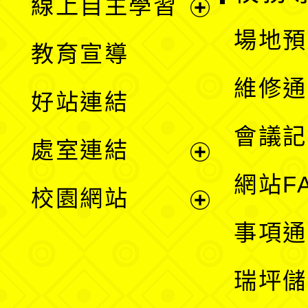
線上自主學習
展
場地預
教育宣導
開
維修通
好站連結
選
會議記
處室連結
單
展
網站F
校園網站
開
展
事項通
選
開
瑞坪儲
單