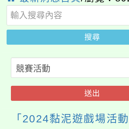
115年桃園市運動會8/1
開!
桃園市低收入戶享有免
田徑場及游泳池舉行。
搜尋
大園自造教育及科技中心
視費優惠，中低收入戶
大溪自造教育及科技中心
份教師增能研習
半價優惠，詳情可洽有
淨零綠生活教案入校路
份教師研習
者。
115年食農教育專業人
會
送出
程
「2024黏泥遊戲場活