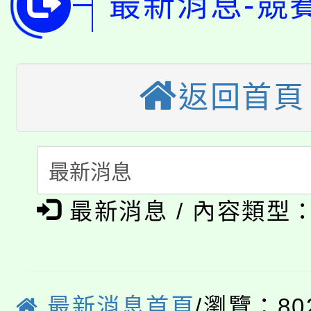
最新消息-競
桃園市低收入戶享有免
田徑場及游泳池舉行。
大園自造教育及科技中心
視費優惠，中低收入戶
大溪自造教育及科技中心
返回首頁
份教師增能研習
半價優惠，詳情可洽有
淨零綠生活教案入校路
份教師研習
者。
115年食農教育專業人
會
「本色祭」8/29、30
程
最新消息 / 內容類型
8/21下午1時於龍潭區
場熱烈登場!
YOUNG桃局內行報名
徵才活動。
8月14至27日，桃園
局官網。
最新消息首頁
/瀏覽：80