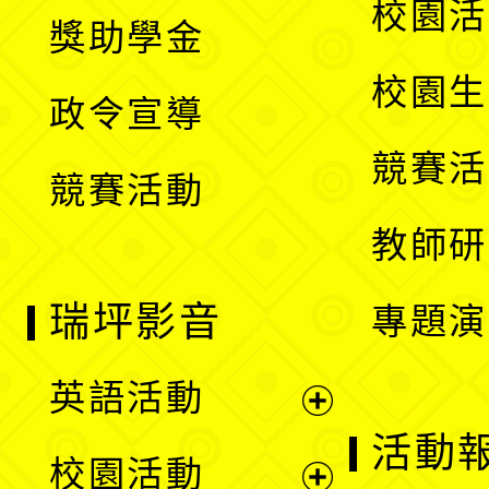
展
校園活
獎助學金
選
開
校園生
政令宣導
單
選
競賽活
競賽活動
單
教師研
瑞坪影音
專題演
英語活動
展
活動
校園活動