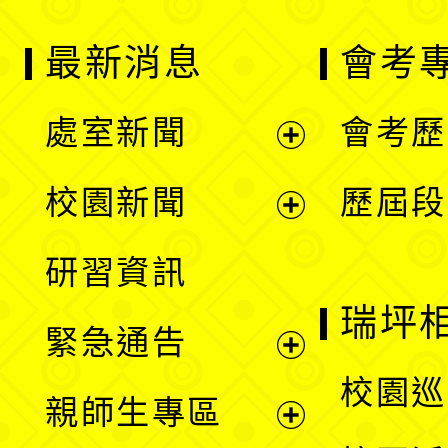
最新消息
會考
處室新聞
會考歷
展
校園新聞
歷屆段
開
展
研習資訊
選
開
瑞坪
緊急通告
單
選
展
校園巡
親師生專區
單
開