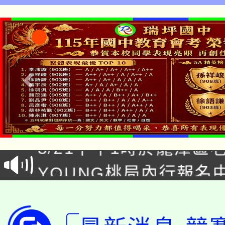
「本色祭」8/29、30
8/21下午1時於龍潭區
場熱烈登場!
YOUNG桃局內行報名
徵才活動。
8月14至27日，桃園
局官網。
115年桃園市運動會8/1
開!