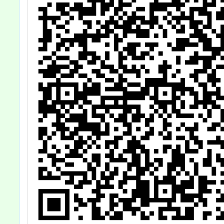
名即將
貴校儘
關資訊
少踴躍
如說