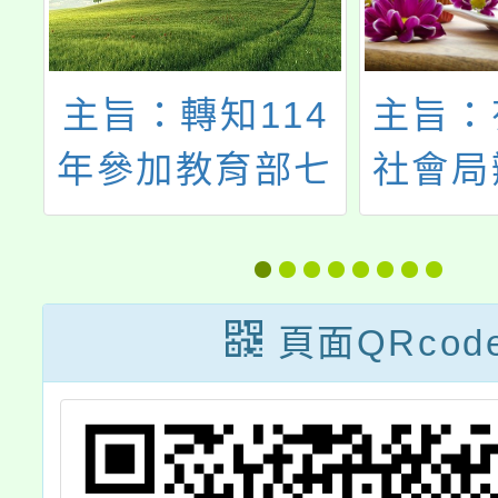
運
主旨：轉知114
主旨：
球
年參加教育部七
社會局
星苗圃遊憩區
響應國
「童軍野外生活
權日「
營」一案，請鼓
Empo
頁面QRcod
勵所屬童軍踴躍
發電中
報名參加，請查
案影片
照。
一案，