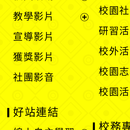
開
展
校園社
教學影片
選
開
展
研習活
宣導影片
單
選
開
校外活
獲獎影片
單
選
校園志
社團影音
單
校園活
好站連結
校務