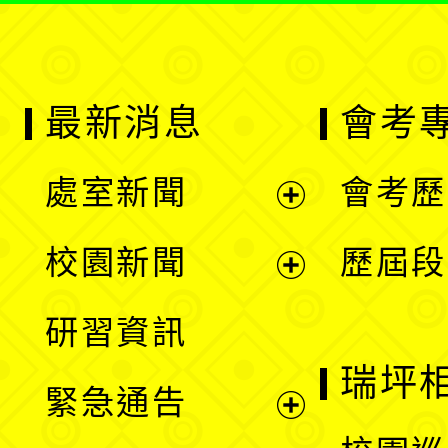
最新消息
會考
處室新聞
會考歷
展
校園新聞
歷屆段
開
展
研習資訊
選
開
瑞坪
緊急通告
單
選
展