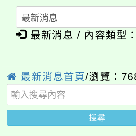
份教師研習
者。
115年食農教育專業人
會
「本色祭」8/29、30
程
最新消息 / 內容類型
8/21下午1時於龍潭區
場熱烈登場!
YOUNG桃局內行報名
徵才活動。
8月14至27日，桃園
局官網。
最新消息首頁
/瀏覽：76
115年桃園市運動會8/1
開!
桃園市低收入戶享有免
田徑場及游泳池舉行。
搜尋
大園自造教育及科技中心
視費優惠，中低收入戶
大溪自造教育及科技中心