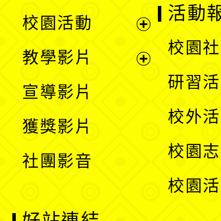
展
活動
校園活動
開
展
校園社
教學影片
選
開
展
研習活
宣導影片
單
選
開
校外活
獲獎影片
單
選
校園志
社團影音
單
校園活
好站連結