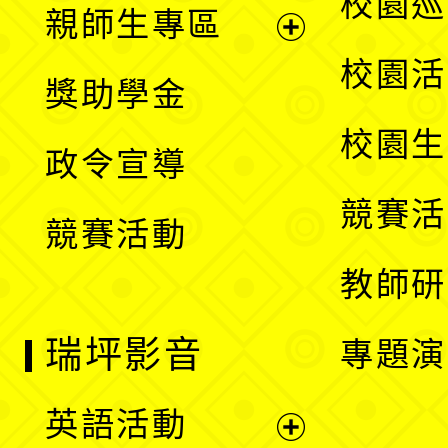
校園巡
親師生專區
單
開
展
校園活
獎助學金
選
開
校園生
政令宣導
單
選
競賽活
競賽活動
單
教師研
瑞坪影音
專題演
英語活動