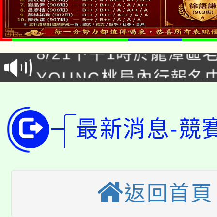
「本色祭」8/29、30
8/21下午1時於龍潭區
場熱烈登場!
YOUNG桃局內行報名
徵才活動。
8月14至27日，桃園
局官網。
115年桃園市運動會8/1
開!
最新消息-競
桃園市低收入戶享有免
田徑場及游泳池舉行。
大園自造教育及科技中心
視費優惠，中低收入戶
返回首頁
大溪自造教育及科技中心
份教師增能研習
半價優惠，詳情可洽有
淨零綠生活教案入校路