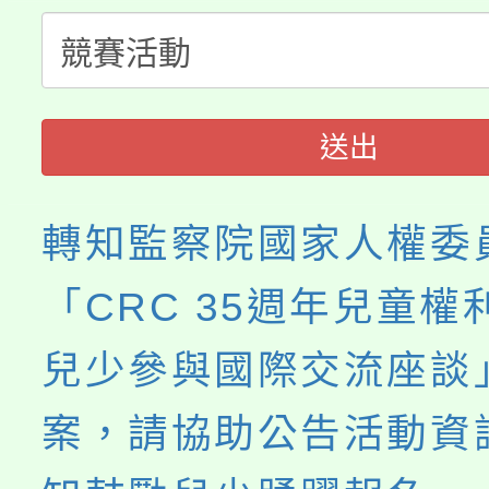
份教師增能研習
半價優惠，詳情可洽有
淨零綠生活教案入校路
份教師研習
者。
115年食農教育專業人
會
送出
程
轉知監察院國家人權委
「CRC 35週年兒童權
兒少參與國際交流座談
案，請協助公告活動資