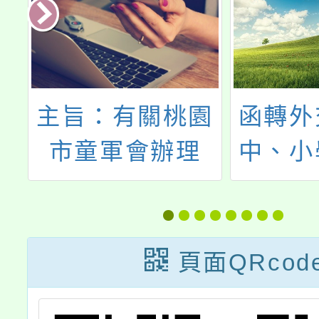
校
主旨：有關桃園
函轉外
市童軍會辦理
中、小
硬
114年童軍服務
外交部
決
員進修會研習，
局「Pa
請鼓 勵所屬踴躍
外安全
頁面QRcod
報名參加，請查
活動」