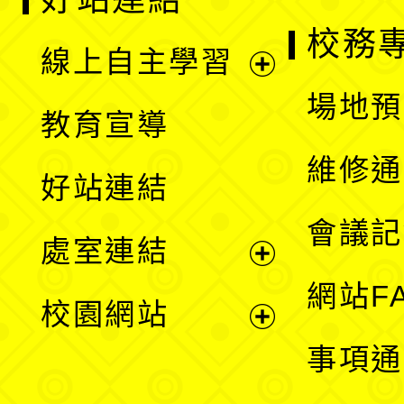
校務
線上自主學習
展
場地預
教育宣導
開
維修通
好站連結
選
會議記
處室連結
單
展
網站F
校園網站
開
展
事項通
選