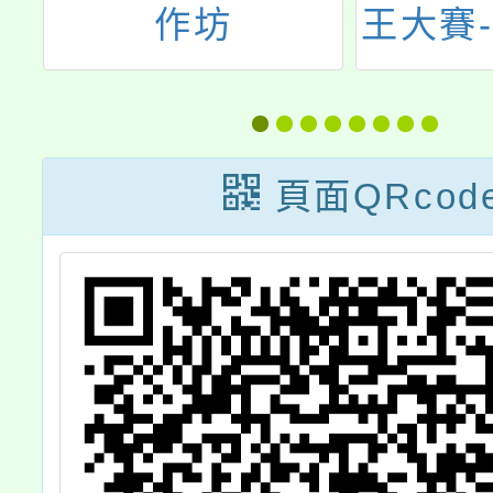
學
作坊
王大賽
於
台
稿
頁面QRcod
我
繪
界
，
校