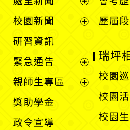
處室新聞
會考歷
展
校園新聞
歷屆段
開
展
研習資訊
選
開
瑞坪
緊急通告
單
選
展
校園巡
親師生專區
單
開
展
校園活
獎助學金
選
開
校園生
政令宣導
單
選