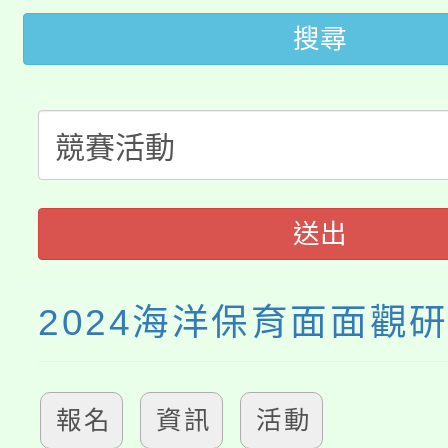
田徑場及游泳池舉行。
搜尋
大園自造教育及科技中心
視費優惠，中低收入戶
大溪自造教育及科技中心
份教師增能研習
半價優惠，詳情可洽有
淨零綠生活教案入校路
份教師研習
者。
115年食農教育專業人
會
送出
程
2024海洋保育面面觀
報名
資訊
活動