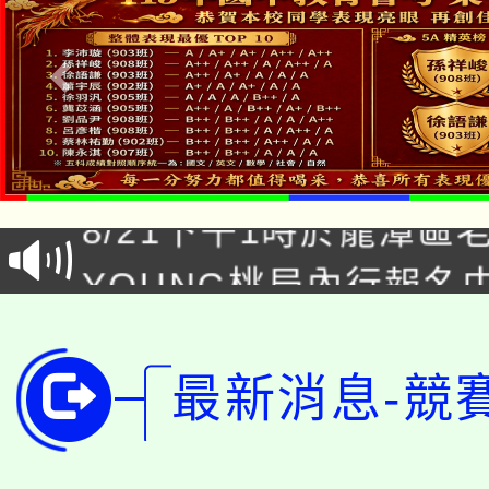
「本色祭」8/29、30
8/21下午1時於龍潭區
場熱烈登場!
YOUNG桃局內行報名
徵才活動。
8月14至27日，桃園
局官網。
115年桃園市運動會8/1
開!
最新消息-競
桃園市低收入戶享有免
田徑場及游泳池舉行。
大園自造教育及科技中心