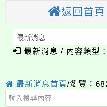
轉知苗栗縣政府辦理11
《TA101》溝通分析
返回首頁
桃園市115學年度學生
縣市「校園短影音徵選
程，歡迎學生輔導中心
「桃園市補助參觀特色
要點
門員」簡章及活動海報
心理、諮商輔導、社會
115年度「教育部表揚
展演活動實施計畫」
踴躍報名參加。
系所師生報名參加。
公告本校115學年度第1
義教育推展貢獻獎」
最新消息 / 內容類型
「2026金融保險知識
代理(課)教師甄選結果(
桃園市115學年度學生
車」活動
最新消息首頁
/瀏覽：68
公告本校115學年度第
生本土語及新住民語歌
公告本校115學年度第
代理(課)教師甄選結果(