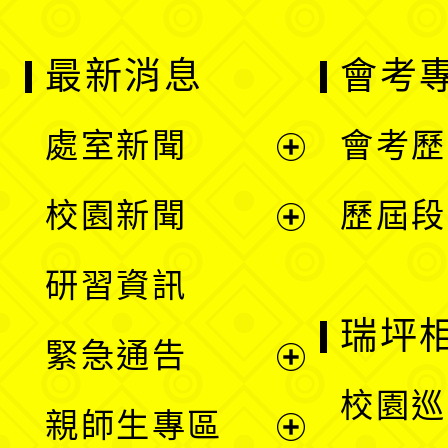
最新消息
會考
處室新聞
會考歷
展
校園新聞
歷屆段
開
展
研習資訊
選
開
瑞坪
緊急通告
單
選
展
校園巡
親師生專區
單