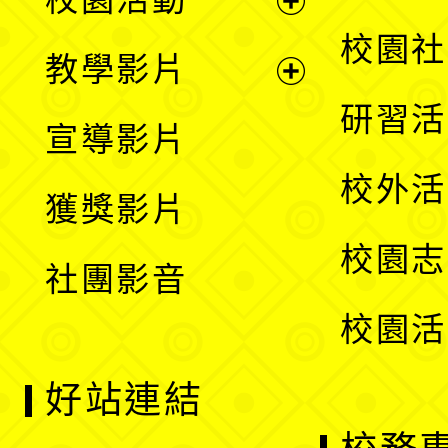
開
展
校園社
教學影片
選
開
展
研習活
宣導影片
單
選
開
校外活
獲獎影片
單
選
校園志
社團影音
單
校園活
好站連結