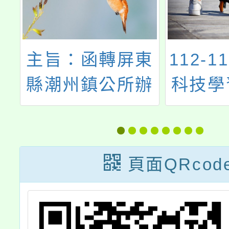
場
主旨：函轉屏東
112-1
武
縣潮州鎮公所辦
科技學
半
理「2026大潮藝
校計畫
文市集系列 一 -
教育創
告
『ㄔㄠˊ小繪畫比
頁面QRcod
國
賽』」，請查
、
照。