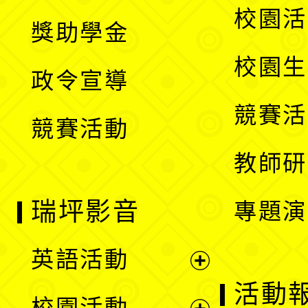
開
展
校園活
獎助學金
選
開
校園生
政令宣導
單
選
競賽活
競賽活動
單
教師研
瑞坪影音
專題演
英語活動
展
活動
校園活動