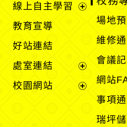
校務
線上自主學習
展
場地預
教育宣導
開
維修通
好站連結
選
會議記
處室連結
單
展
網站F
校園網站
開
展
事項通
選
開
瑞坪儲