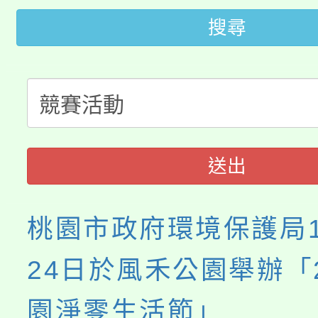
轉知中國文化大學推廣
代理(課)教師甄選結果(
搜尋
轉知苗栗縣政府辦理11
《TA101》溝通分析
桃園市115學年度學生
縣市「校園短影音徵選
程，歡迎學生輔導中心
「桃園市補助參觀特色
要點
門員」簡章及活動海報
心理、諮商輔導、社會
115年度「教育部表揚
展演活動實施計畫」
踴躍報名參加。
系所師生報名參加。
送出
義教育推展貢獻獎」
桃園市政府環境保護局1
24日於風禾公園舉辦「2
園淨零生活節」