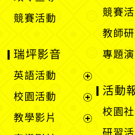
選
競賽活
競賽活動
單
教師研
瑞坪影音
專題演
英語活動
展
活動
校園活動
開
展
校園社
教學影片
選
開
展
研習活