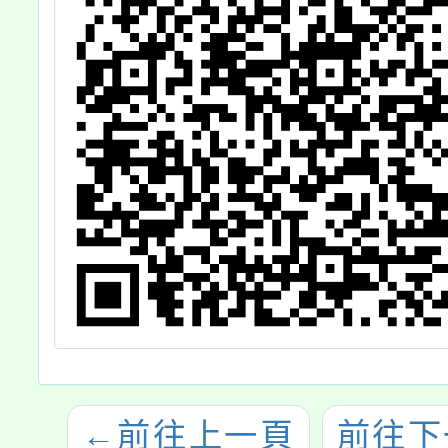
←
前往上一頁
前往下