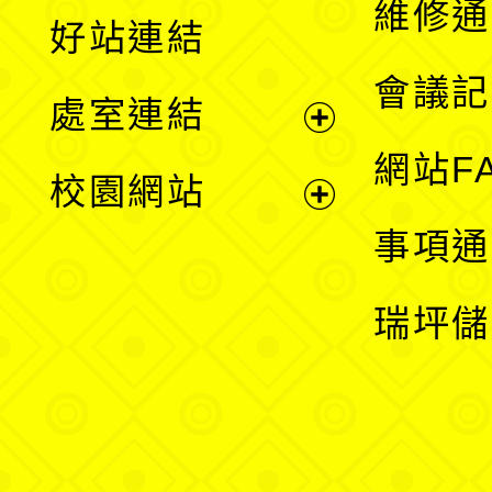
維修通
好站連結
選
會議記
處室連結
單
展
網站F
校園網站
開
展
事項通
選
開
瑞坪儲
單
選
單