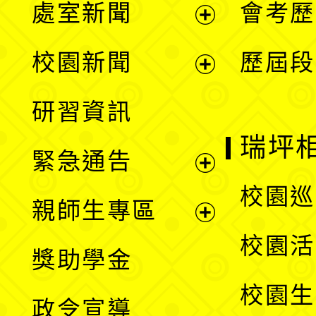
處室新聞
會考歷
展
校園新聞
歷屆段
開
展
研習資訊
選
開
瑞坪
緊急通告
單
選
展
校園巡
親師生專區
單
開
展
校園活
獎助學金
選
開
校園生
政令宣導
單