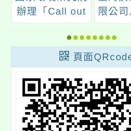
管
辦理「Call out
限公司
列
淨零行動家-113
廠環境
年淨零綠生活教
育推廣課程」
頁面QRcod
轉
校
踴
公