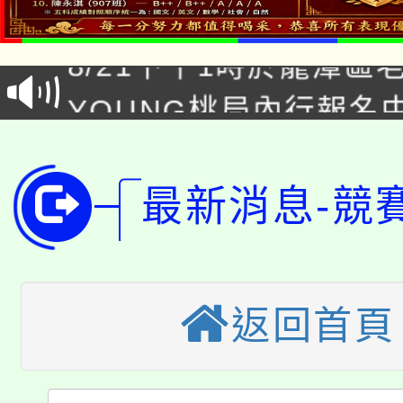
「本色祭」8/29、30
8/21下午1時於龍潭區
場熱烈登場!
YOUNG桃局內行報名
徵才活動。
8月14至27日，桃園
局官網。
115年桃園市運動會8/1
開!
最新消息-競
桃園市低收入戶享有免
田徑場及游泳池舉行。
大園自造教育及科技中心
視費優惠，中低收入戶
返回首頁
大溪自造教育及科技中心
份教師增能研習
半價優惠，詳情可洽有
淨零綠生活教案入校路
份教師研習
者。