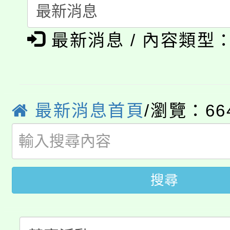
115年食農教育專業人
會
「本色祭」8/29、30
程
最新消息 / 內容類型
8/21下午1時於龍潭區
場熱烈登場!
YOUNG桃局內行報名
徵才活動。
8月14至27日，桃園
局官網。
最新消息首頁
/瀏覽：66
115年桃園市運動會8/1
開!
桃園市低收入戶享有免
田徑場及游泳池舉行。
搜尋
大園自造教育及科技中心
視費優惠，中低收入戶
大溪自造教育及科技中心
份教師增能研習
半價優惠，詳情可洽有