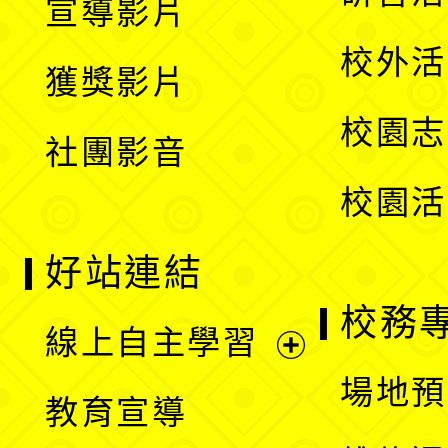
宣導影片
單
選
開
校外活
獲獎影片
單
選
校園志
社團影音
單
校園活
好站連結
校務
線上自主學習
展
場地預
教育宣導
開