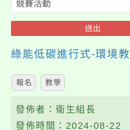
淨零綠生活教案入校路
份教師研習
者。
115年食農教育專業人
會
送出
程
綠能低碳進行式-環境
報名
教學
發佈者：衛生組長
發佈時間：2024-08-22