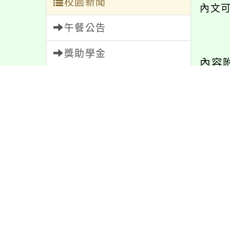
校園新聞
內文
午餐公告
獎助學金
內容
人員招募
服務學習
研習資訊
緊急通告
防疫公告
「
在
親師生專區