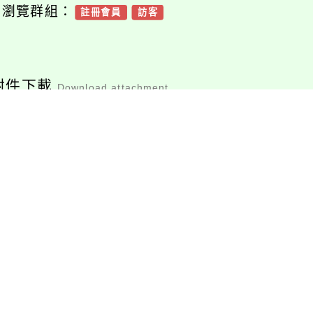
可瀏覽群組：
註冊會員
訪客
附件下載
Download attachment
114年度海洋保育
地守護計畫」徵件
須知
檔案下載