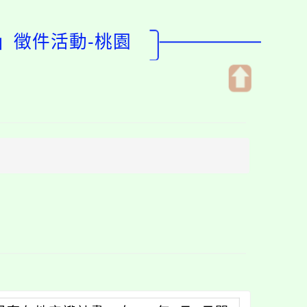
」徵件活動-桃園
開
啟
上
方
區
塊