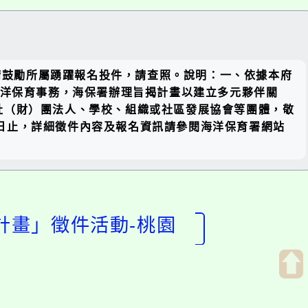
關閉區
，請鼓勵所屬踴躍報名投件，請查照。說明：一、依據本府
塊
參與海洋保育事務，海保署辦理旨揭計畫以建立多元夥伴關
社（財）團法人、學校、組織或社區發展協會等團體，敬
15日止，詳細徵件內容及報名資訊請參閱海洋保育署網站
計畫」徵件活動-桃園
開
啟