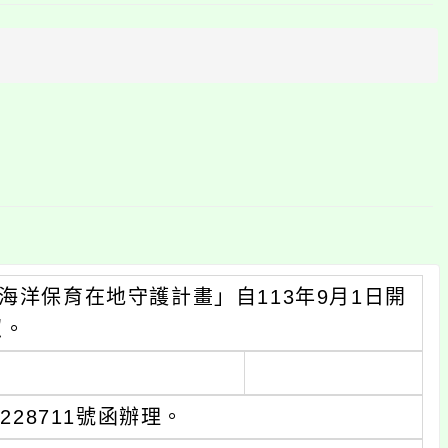
上
方
區
塊
海洋保育在地守護計畫」自113年9月1日開
照。
228711號函辦理。