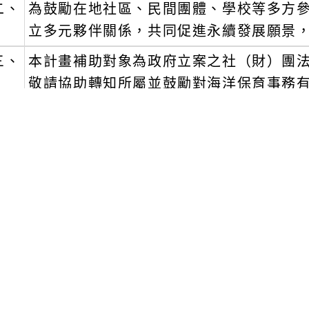
二、
為鼓勵在地社區、民間團體、學校等多方
立多元夥伴關係，共同促進永續發展願景
三、
本計畫補助對象為政府立案之社（財）團法
敬請協助轉知所屬並鼓勵對海洋保育事務有
起至113年10月15日止，詳細徵件內容及報名
w.oca.gov.tw/ch/index.jsp)。
四、
檢附「114年度海洋保育在地守護計畫
文可瀏覽群組：
註冊會員
訪客
容附件下載
Download attachment