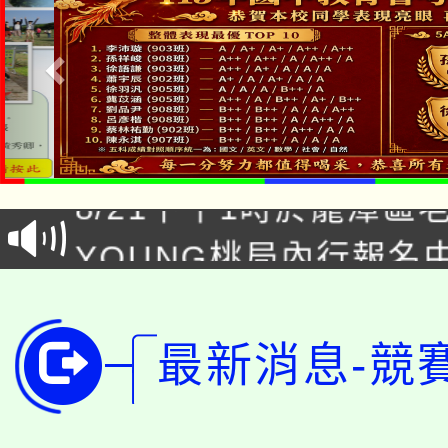
「本色祭」8/29、30
8/21下午1時於龍潭區
場熱烈登場!
YOUNG桃局內行報名
徵才活動。
8月14至27日，桃園
局官網。
115年桃園市運動會8/1
開!
最新消息-競
桃園市低收入戶享有免
田徑場及游泳池舉行。
大園自造教育及科技中心