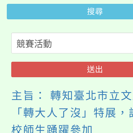
田徑場及游泳池舉行。
搜尋
大園自造教育及科技中心
視費優惠，中低收入戶
大溪自造教育及科技中心
份教師增能研習
半價優惠，詳情可洽有
淨零綠生活教案入校路
份教師研習
者。
115年食農教育專業人
會
送出
程
主旨： 轉知臺北市立
「轉大人了沒」特展，
校師生踴躍參加