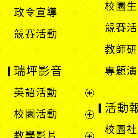
開
校園生
政令宣導
單
選
競賽活
競賽活動
單
教師研
瑞坪影音
專題演
英語活動
展
活動
校園活動
開
展
校園社
教學影片