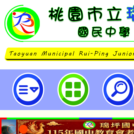
主旨： 轉知臺北市立文獻館辦理「
展，請鼓勵貴校師生踴躍參加-桃園
學