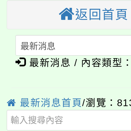
視費優惠，中低收入戶
返回首頁
大溪自造教育及科技中心
份教師增能研習
半價優惠，詳情可洽有
淨零綠生活教案入校路
份教師研習
者。
115年食農教育專業人
會
「本色祭」8/29、30
程
最新消息 / 內容類型
8/21下午1時於龍潭區
場熱烈登場!
YOUNG桃局內行報名
徵才活動。
8月14至27日，桃園
最新消息首頁
/瀏覽：81
局官網。
115年桃園市運動會8/1
開!
桃園市低收入戶享有免