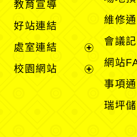
教育宣導
開
維修通
好站連結
選
會議記
處室連結
單
展
網站F
校園網站
開
展
事項通
選
開
瑞坪儲
單
選
單