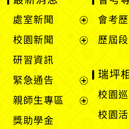
處室新聞
會考歷
展
校園新聞
歷屆段
開
展
研習資訊
選
開
瑞坪
緊急通告
單
選
展
校園巡
親師生專區
單
開
展
校園活
獎助學金
選