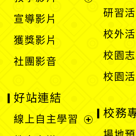
選
開
展
研習活
宣導影片
單
選
開
校外活
獲獎影片
單
選
校園志
社團影音
單
校園活
好站連結
校務
線上自主學習
展
場地預