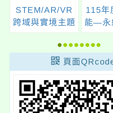
桃
STEM/AR/VR
115
跨域與實境主題
能―永
競賽-112年
意實
Kebbi 凱比機器
人創新教案競賽
頁面QRcod