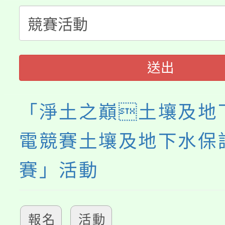
公告本校115學年度第
代理(課)教師甄選結果(
轉知中國文化大學推廣
代理(課)教師甄選結果(
送出
《TA101》溝通分析
程，歡迎學生輔導中心
「淨土之巔土壤及地
心理、諮商輔導、社會
電競賽土壤及地下水保
系所師生報名參加。
賽」活動
報名
活動