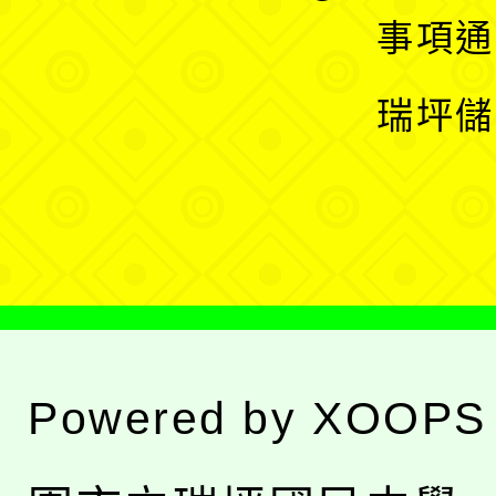
開
展
事項通
選
開
瑞坪儲
單
選
單
Powered by
XOOPS