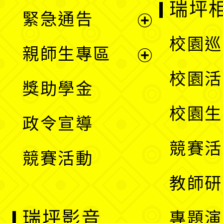
開
瑞坪
緊急通告
單
選
展
校園巡
親師生專區
單
開
展
校園活
獎助學金
選
開
校園生
政令宣導
單
選
競賽活
競賽活動
單
教師研
瑞坪影音
專題演