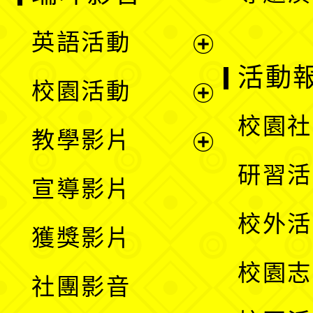
英語活動
展
活動
校園活動
開
展
校園社
教學影片
選
開
展
研習活
宣導影片
單
選
開
校外活
獲獎影片
單
選
校園志
社團影音
單