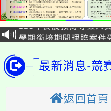
淨零綠生活教案入校路
115年食農教育專業人
會
學期銜接期間理賠案件
程
淨零綠領人才培育課程
學籍身 分審查程序及
公告本校115學年度第1
版
最新消息-競
「2026金融保險知識
代理(課)教師甄選結果(
桃園市115學年度學生
車」活動
公告本校115學年度第
返回首頁
生本土語及新住民語歌
公告本校115學年度第
代理(課)教師甄選結果(