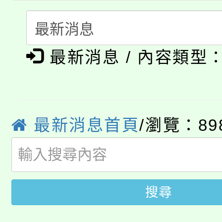
轉知中國文化大學推廣
代理(課)教師甄選結果(
淨零綠生活教案入校路
《TA101》溝通分析
最新消息 / 內容類型
115年食農教育專業人
會
程，歡迎學生輔導中心
學期銜接期間理賠案件
程
心理、諮商輔導、社會
淨零綠領人才培育課程
學籍身 分審查程序及
最新消息首頁
/瀏覽：89
系所師生報名參加。
公告本校115學年度第1
版
「2026金融保險知識
代理(課)教師甄選結果(
桃園市115學年度學生
搜尋
車」活動
公告本校115學年度第
生本土語及新住民語歌