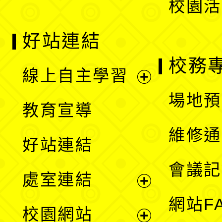
校園活
好站連結
校務
線上自主學習
展
場地預
教育宣導
開
維修通
好站連結
選
會議記
處室連結
單
展
網站F
校園網站