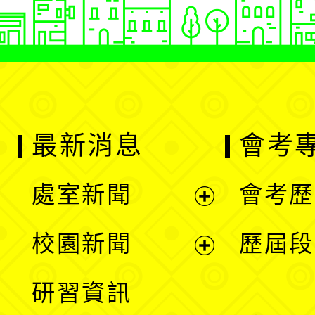
最新消息
會考
處室新聞
會考歷
展
校園新聞
歷屆段
開
展
研習資訊
選