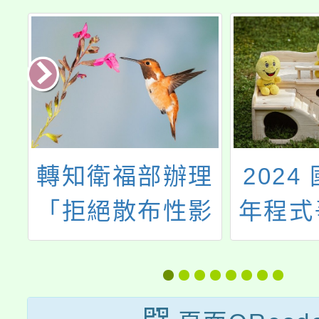
理
轉知衛福部辦理
2024
創
「拒絕散布性影
年程式
」
像 一起shorts出
教
來」創意短影音
動
徵件活動計畫及