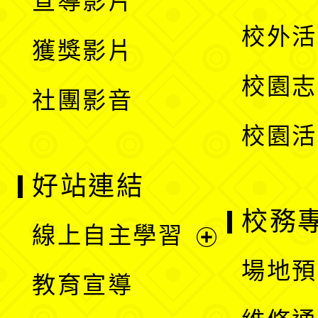
宣導影片
單
選
開
校外活
獲獎影片
單
選
校園志
社團影音
單
校園活
好站連結
校務
線上自主學習
展
場地預
教育宣導
開