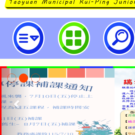
neilrpjhstyc網站設計者：徐嘉裕 N
淨零綠生活教案入校路