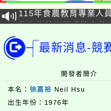
115年食農教育專業人
會
學期銜接期間理賠案件
程
淨零綠領人才培育課程
學籍身 分審查程序及
最新消息-競
公告本校115學年度第1
版
「2026金融保險知識
代理(課)教師甄選結果(
桃園市115學年度學生
車」活動
開發者簡介
公告本校115學年度第
生本土語及新住民語歌
本名：
徐嘉裕
Neil Hsu
公告本校115學年度第
代理(課)教師甄選結果(
出生年份：1976年
轉知中國文化大學推廣