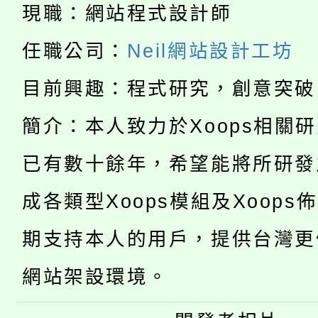
代理(課)教師甄選結果(
現職：網站程式設計師
淨零綠生活教案入校路
《TA101》溝通分析
任職公司：
Neil網站設計工坊
115年食農教育專業人
會
程，歡迎學生輔導中心
目前興趣：程式研究，創意突破
學期銜接期間理賠案件
程
心理、諮商輔導、社會
簡介：本人致力於Xoops相關
淨零綠領人才培育課程
學籍身 分審查程序及
系所師生報名參加。
已有數十餘年，希望能將所研發
公告本校115學年度第1
版
成各類型Xoops模組及Xoops
「2026金融保險知識
代理(課)教師甄選結果(
期支持本人的用戶，提供台灣更
桃園市115學年度學生
車」活動
網站架設環境。
公告本校115學年度第
生本土語及新住民語歌
公告本校115學年度第