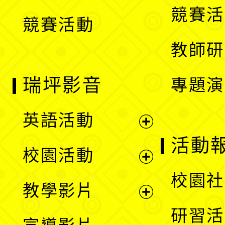
選
競賽活
競賽活動
單
教師研
瑞坪影音
專題演
英語活動
展
活動
校園活動
開
展
校園社
教學影片
選
開
展
研習活