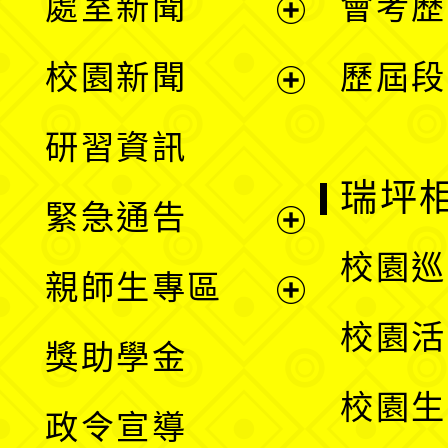
處室新聞
會考歷
展
校園新聞
歷屆段
開
展
研習資訊
選
開
瑞坪
緊急通告
單
選
展
校園巡
親師生專區
單
開
展
校園活
獎助學金
選
開
校園生
政令宣導
單