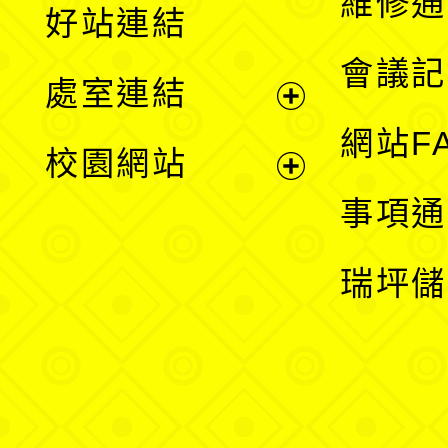
維修通
好站連結
選
會議記
處室連結
單
展
網站F
校園網站
開
展
事項通
選
開
瑞坪儲
單
選
單