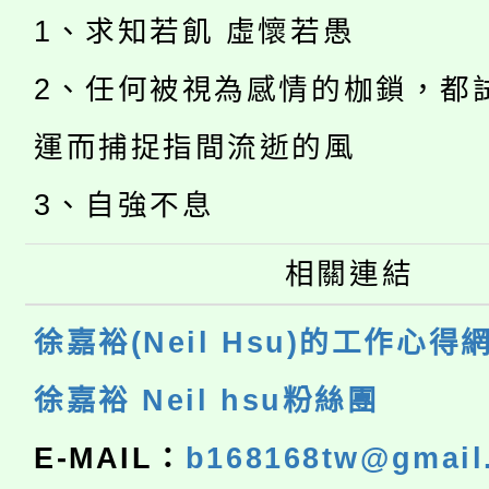
1、求知若飢 虛懷若愚
2、任何被視為感情的枷鎖，都
運而捕捉指間流逝的風
3、自強不息
相關連結
徐嘉裕(Neil Hsu)的工作心得
徐嘉裕 Neil hsu粉絲團
E-MAIL：
b168168tw@gmail