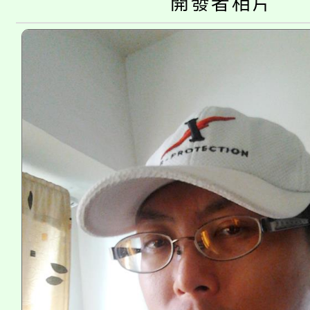
代理(課)教師甄選結果(
開發者相片
轉知中國文化大學推廣
代理(課)教師甄選結果(
《TA101》溝通分析
程，歡迎學生輔導中心
心理、諮商輔導、社會
系所師生報名參加。