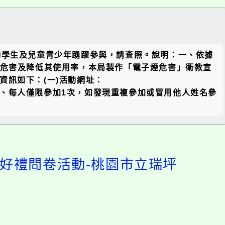
關閉區
勵學生及兒童青少年踴躍參與，請查照。說明：一、依據
塊
類菸品危害及降低其使用率，本局製作「電子煙危害」衛教宣
資訊如下：(一)活動網址：
)抽獎訊息：１、每人僅限參加1次，如發現重複參加或冒用他人姓名參
答題抽好禮問卷活動-
開
啟