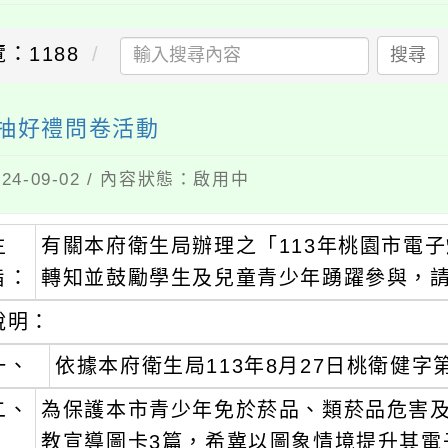
覽：1188
搜尋
題抽好禮問卷活動
4-09-02 / 內容狀態：啟用中
主
有關本府衛生局辦理之「113年桃園市電
旨：
轉知並鼓勵學生及兒童青少年踴躍參與，
說明：
一、
依據本府衛生局113年8月27日桃衛健字第1