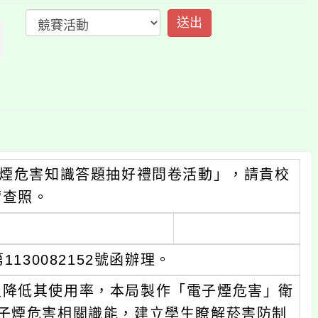
上
方
區
塊
子煙危害知識答題抽好禮問卷活動」，請貴校
請查照。
130082152號函辦理。