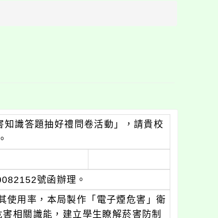
方
區
塊
危害知識答題抽好禮問卷活動」，請貴校
。
082152號函辦理。
其使用率，本局製作「電子煙危害」衛
危害相關識能，建立學生瞭解菸害防制