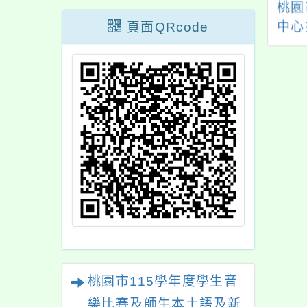
旨：轉知國立臺灣
主旨：為提升學生對
桃園
洋大學臺灣海洋教
頁面QRcode
創新科技、數位媒體
中心
心辦理「115年度
及未來科技之認識，
育部戶外教育成效
本局敬邀貴校師生參
著獎投件說明暨經
加安東青創基地XR 體
分享會」一案，詳
驗活動，並惠予協助
說明，請查照。
發布電子海報廣為宣
傳，請查照。
桃園市115學年度學生音
樂比賽及師生本土語及新