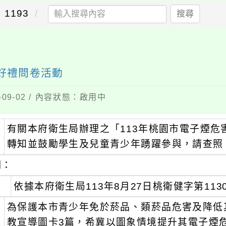
1193
搜尋
好禮問卷活動
09-02 / 內容狀態：啟用中
有關本府衛生局辦理之「113年桃園市電子煙
：
轉知並鼓勵學生及兒童青少年踴躍參與，請查照
明：
、
依據本府衛生局113年8月27日桃衛健字第1130
、
為保護本市青少年免於菸品、類菸品危害及降低
教宣導圖卡3篇，希冀以圖象情境提升其電子煙