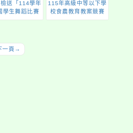
檢送「114學年
115年高級中等以下學
主旨：
國學生舞蹈比賽
校食農教育教案競賽
年全
要點」乙份，請
活動
期戰鬥
查照。
份
下一頁
→