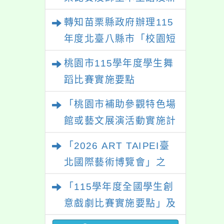
住民語歌謠比賽
轉知苗栗縣政府辦理115
年度北臺八縣市「校園短
影音徵選活動-情緒守門
桃園市115學年度學生舞
員」簡章及活動海報，歡
蹈比賽實施要點
迎學生踴躍報名參加。
「桃園市補助參觀特色場
館或藝文展演活動實施計
畫」
「2026 ART TAIPEI臺
北國際藝術博覽會」之
「藝術教育日」計畫
「115學年度全國學生創
意戲劇比賽實施要點」及
修正內容對照表