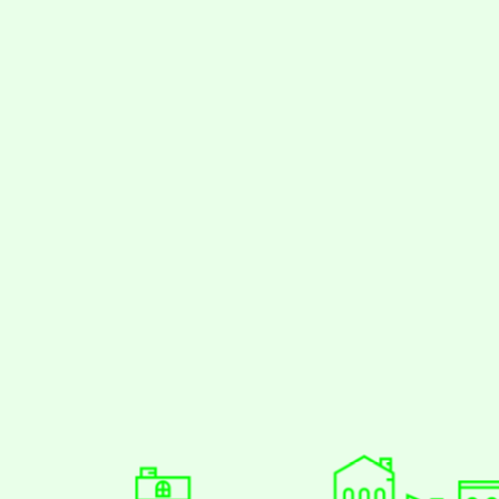
styc
gle、Firefox、Vivaldi、Opera
支援行
 2.5.11
網站語系：zh-TW
eil網站設計工坊
徐嘉裕 Neil hsu