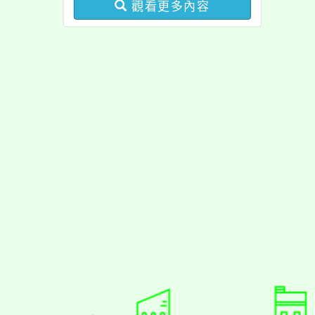
觀看更多內容
佈景版本：
neilrpjh
適用瀏覽器：Edge、Goo
Xoops版本：
XOOPS
Xoops
網站設計
：
N
Xoops網站設計者：