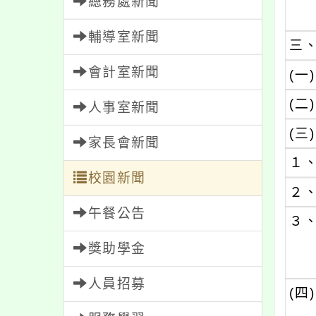
總務處新聞
輔導室新聞
三
會計室新聞
(一)
(二)
人事室新聞
(三)
家長會新聞
１
校園新聞
２
午餐公告
３
獎助學金
人員招募
(四)