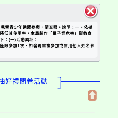
關閉區
及兒童青少年踴躍參與，請查照。說明：一、依據
塊
害及降低其使用率，本局製作「電子煙危害」衛教宣
：(一)活動網址：
息：１、每人僅限參加1次，如發現重複參加或冒用他人姓名參
抽好禮問卷活動-
開
啟
上