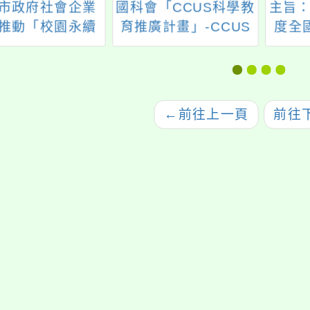
市政府社會企業
國科會「CCUS科學教
主旨：
推動「校園永續
育推廣計畫」-CCUS
度全
課程專案」
主題教育場館參訪活
實施
動
←
前往上一頁
前往