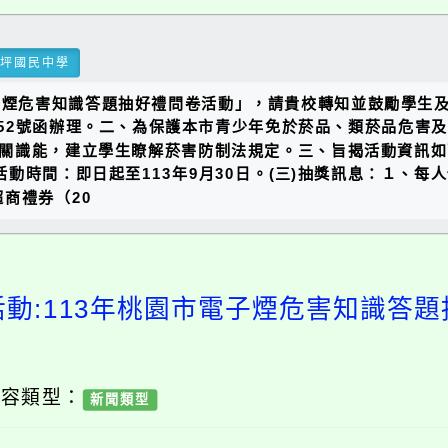
瑞坪國民中學
子煙危害知識答題抽好禮問卷活動」，請貴校轉知並鼓勵學生
082152號函辦理。二、為保護本市青少年免於菸品、類菸品危
關識能，建立學生瞭解菸害防制法規定。三、旨揭活動資訊如下
rUTsSa8(二)活動時間：即日起至113年9月30日。(三)抽獎訊
商禮券（20
活動:113年桃園市電子煙危害知識答題
內容類型：
新聞類型