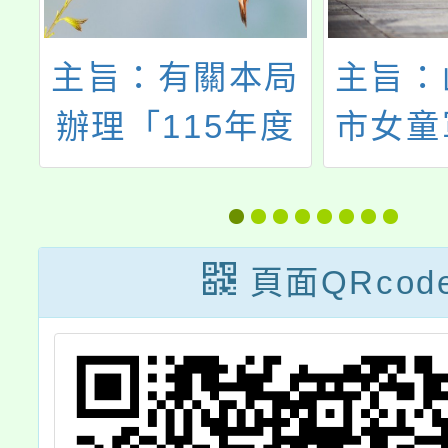
局
主旨：函轉桃園
國立中
度
市女童軍會辦理
理11
族
「115年桃園市
然碳匯
長
女童軍會行蘭聯
產業的
d
團工程營活動實
頁面QRcod
很
施計畫」一案，
請
請鼓勵所屬踴躍
宣
報名參加，請查