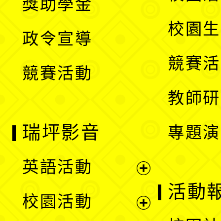
獎助學金
選
開
校園生
政令宣導
單
選
競賽活
競賽活動
單
教師研
瑞坪影音
專題演
英語活動
展
活動
校園活動
開