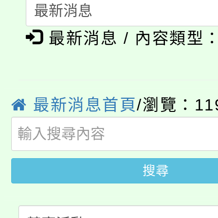
淨零綠生活教案入校路
《TA101》溝通分析
最新消息 / 內容類型
115年食農教育專業人
會
程，歡迎學生輔導中心
學期銜接期間理賠案件
程
心理、諮商輔導、社會
淨零綠領人才培育課程
學籍身 分審查程序及
系所師生報名參加。
最新消息首頁
/瀏覽：11
公告本校115學年度第1
版
「2026金融保險知識
代理(課)教師甄選結果(
桃園市115學年度學生
車」活動
搜尋
公告本校115學年度第
生本土語及新住民語歌
公告本校115學年度第
代理(課)教師甄選結果(