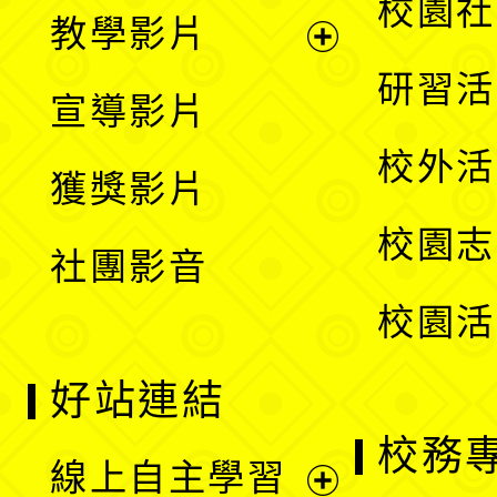
展
校園社
教學影片
選
開
展
研習活
宣導影片
單
選
開
校外活
獲獎影片
單
選
校園志
社團影音
單
校園活
好站連結
校務
線上自主學習