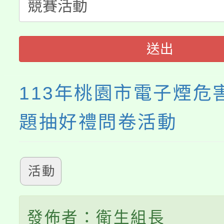
轉知中國文化大學推廣
代理(課)教師甄選結果(
《TA101》溝通分析
送出
程，歡迎學生輔導中心
113年桃園市電子煙危
心理、諮商輔導、社會
題抽好禮問卷活動
系所師生報名參加。
活動
發佈者：衛生組長