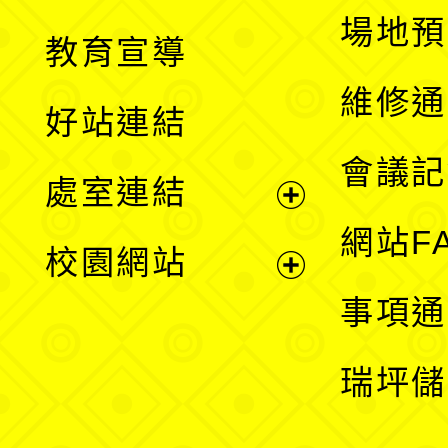
展
場地預
教育宣導
開
維修通
好站連結
選
會議記
處室連結
單
展
網站F
校園網站
開
展
事項通
選
開
瑞坪儲
單
選