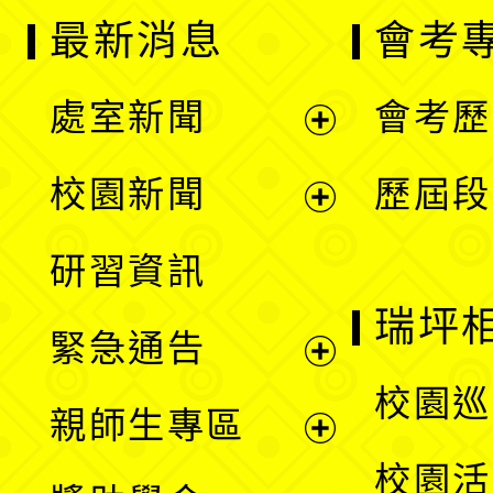
最新消息
會考
處室新聞
會考歷
展
校園新聞
歷屆段
開
展
研習資訊
選
開
瑞坪
緊急通告
單
選
展
校園巡
親師生專區
單
開
展
校園活