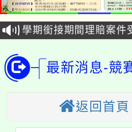
115年食農教育專業人
會
學期銜接期間理賠案件
程
淨零綠領人才培育課程
學籍身 分審查程序及
公告本校115學年度第1
版
最新消息-競
「2026金融保險知識
代理(課)教師甄選結果(
桃園市115學年度學生
車」活動
公告本校115學年度第
生本土語及新住民語歌
返回首頁
公告本校115學年度第
代理(課)教師甄選結果(
轉知中國文化大學推廣
代理(課)教師甄選結果(