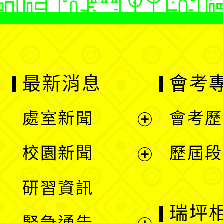
最新消息
會考
處室新聞
會考歷
展
校園新聞
歷屆段
開
展
研習資訊
選
開
瑞坪
緊急通告