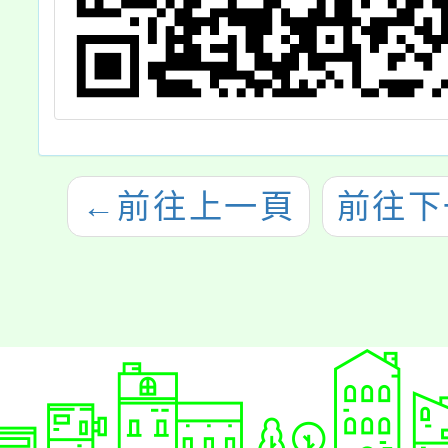
←
前往上一頁
前往下