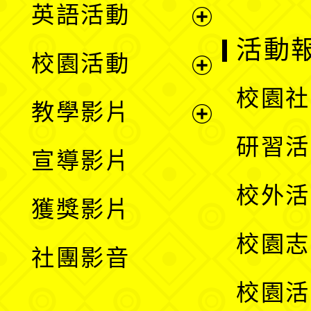
英語活動
展
活動
校園活動
開
展
校園社
教學影片
選
開
展
研習活
宣導影片
單
選
開
校外活
獲獎影片
單
選
校園志
社團影音
單
校園活