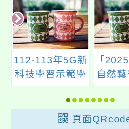
新
「2025關渡國際
大湳森
學
自然藝術季」之
態寫
境
開幕嘉年華活動
競
頁面QRcod