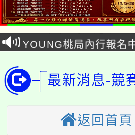
「本色祭」8/29、30
8/21下午1時於龍潭區
場熱烈登場!
YOUNG桃局內行報名
徵才活動。
8月14至27日，桃園
局官網。
115年桃園市運動會8/1
開!
最新消息-競
桃園市低收入戶享有免
田徑場及游泳池舉行。
大園自造教育及科技中心
視費優惠，中低收入戶
大溪自造教育及科技中心
份教師增能研習
半價優惠，詳情可洽有
返回首頁
淨零綠生活教案入校路
份教師研習