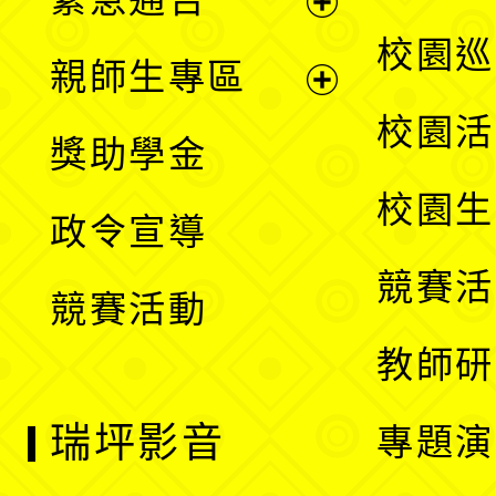
單
選
展
校園巡
親師生專區
單
開
展
校園活
獎助學金
選
開
校園生
政令宣導
單
選
競賽活
競賽活動
單
教師研
瑞坪影音
專題演