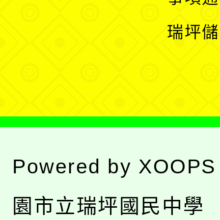
選
開
瑞坪儲
單
選
單
Powered by
XOOPS
園市立瑞坪國民中學