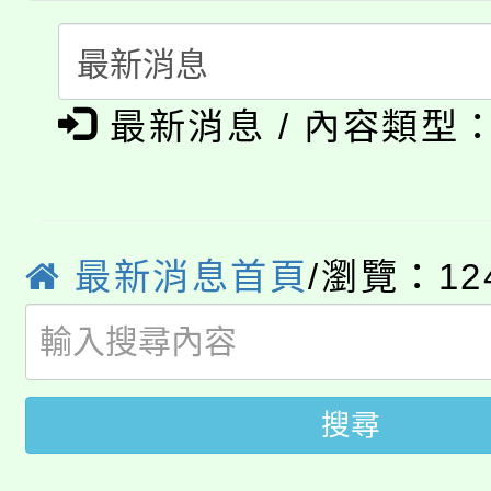
者。
115年食農教育專業人
會
「本色祭」8/29、30
程
最新消息 / 內容類型
8/21下午1時於龍潭區
場熱烈登場!
YOUNG桃局內行報名
徵才活動。
8月14至27日，桃園
局官網。
最新消息首頁
/瀏覽：12
115年桃園市運動會8/1
開!
桃園市低收入戶享有免
田徑場及游泳池舉行。
大園自造教育及科技中心
視費優惠，中低收入戶
搜尋
大溪自造教育及科技中心
份教師增能研習
半價優惠，詳情可洽有