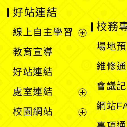
好站連結
校務
線上自主學習
展
場地預
教育宣導
開
維修通
好站連結
選
會議記
處室連結
單
展
網站F
校園網站
開
展
事項通