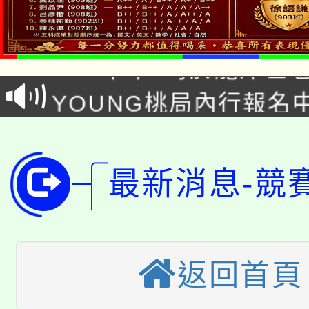
「本色祭」8/29、30
8/21下午1時於龍潭區
場熱烈登場!
YOUNG桃局內行報名
徵才活動。
8月14至27日，桃園
局官網。
115年桃園市運動會8/1
開!
最新消息-競
桃園市低收入戶享有免
田徑場及游泳池舉行。
大園自造教育及科技中心
視費優惠，中低收入戶
大溪自造教育及科技中心
份教師增能研習
返回首頁
半價優惠，詳情可洽有
淨零綠生活教案入校路
份教師研習