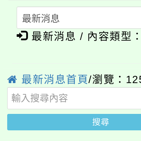
者。
115年食農教育專業人
會
「本色祭」8/29、30
程
最新消息 / 內容類型
8/21下午1時於龍潭區
場熱烈登場!
YOUNG桃局內行報名
徵才活動。
8月14至27日，桃園
局官網。
最新消息首頁
/瀏覽：12
115年桃園市運動會8/1
開!
桃園市低收入戶享有免
田徑場及游泳池舉行。
大園自造教育及科技中心
視費優惠，中低收入戶
搜尋
大溪自造教育及科技中心
份教師增能研習
半價優惠，詳情可洽有