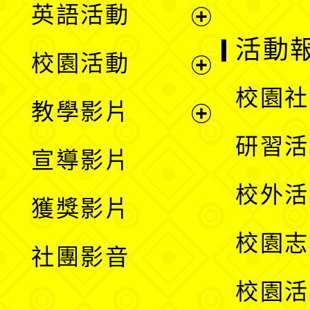
英語活動
展
活動
校園活動
開
展
校園社
教學影片
選
開
展
研習活
宣導影片
單
選
開
校外活
獲獎影片
單
選
校園志
社團影音
單
校園活