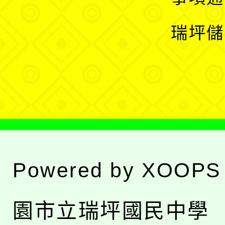
選
開
瑞坪儲
單
選
單
Powered by
XOOPS
園市立瑞坪國民中學