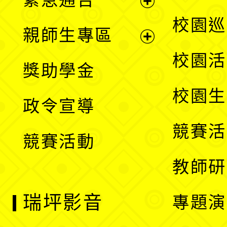
單
選
展
校園巡
親師生專區
單
開
展
校園活
獎助學金
選
開
校園生
政令宣導
單
選
競賽活
競賽活動
單
教師研
瑞坪影音
專題演