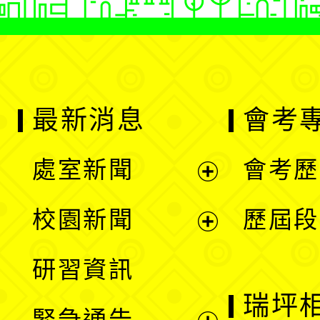
最新消息
會考
處室新聞
會考歷
展
校園新聞
歷屆段
開
展
研習資訊
選
開
瑞坪
緊急通告