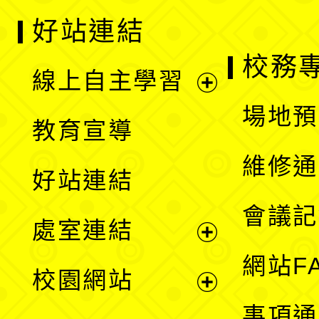
好站連結
校務
線上自主學習
展
場地預
教育宣導
開
維修通
好站連結
選
會議記
處室連結
單
展
網站F
校園網站
開
展
事項通