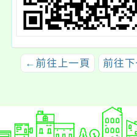
←
前往上一頁
前往下