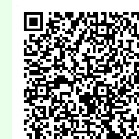
奇
生保健友善服
發電中
資
務」
提案影
傳
動延
請
案，請
登載於
或社群
鼓勵兒
名，詳
請