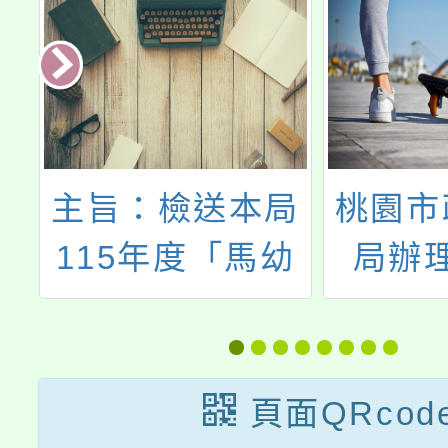
局
桃園市政府衛生
主旨：
幼
局辦理「說出
社會局
沃
來，更健康！公
園市響
法
民參與暨衛教工
童人權日
從
作坊－新住民衛
Empo
頁面QRcod