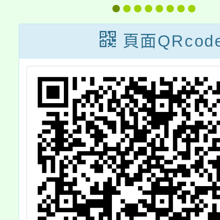
文
園學
D
2.
頁面QRcod
實
：
岸
請
，
長
規