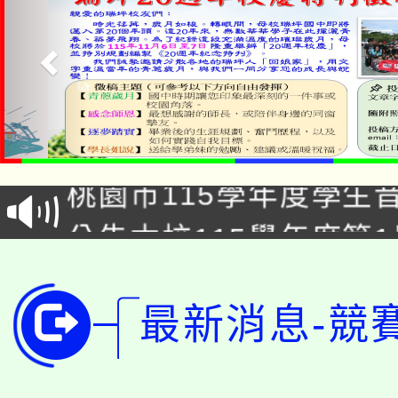
「2026金融保險知識
桃園市115學年度學生
車」活動
公告本校115學年度第
生本土語及新住民語歌
公告本校115學年度第
代理(課)教師甄選結果(
轉知中國文化大學推廣
最新消息-競
代理(課)教師甄選結果(
轉知苗栗縣政府辦理11
《TA101》溝通分析