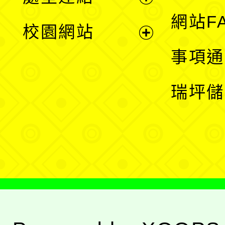
單
展
網站F
校園網站
開
展
事項通
選
開
瑞坪儲
單
選
單