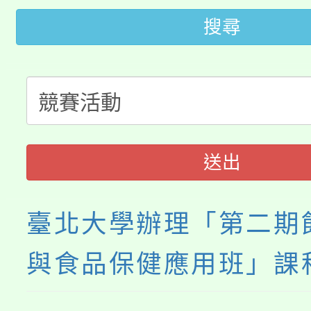
轉知苗栗縣政府辦理11
《TA101》溝通分析
搜尋
桃園市115學年度學生
縣市「校園短影音徵選
程，歡迎學生輔導中心
「桃園市補助參觀特色
要點
門員」簡章及活動海報
心理、諮商輔導、社會
115年度「教育部表揚
展演活動實施計畫」
踴躍報名參加。
系所師生報名參加。
「2026 ART TAIPE
義教育推展貢獻獎」
送出
博覽會」之「藝術教育
臺北大學辦理「第二期
與食品保健應用班」課