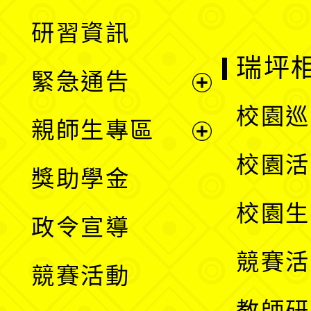
開
展
研習資訊
選
開
瑞坪
緊急通告
單
選
展
校園巡
親師生專區
單
開
展
校園活
獎助學金
選
開
校園生
政令宣導
單
選
競賽活
競賽活動
單
教師研