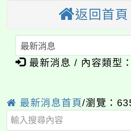
桃園市115學年度學生
縣市「校園短影音徵選
程，歡迎學生輔導中心
返回首頁
「桃園市補助參觀特色
要點
門員」簡章及活動海報
心理、諮商輔導、社會
115年度「教育部表揚
展演活動實施計畫」
踴躍報名參加。
系所師生報名參加。
「2026 ART TAIPE
義教育推展貢獻獎」
「2026金融保險知識
博覽會」之「藝術教育
最新消息 / 內容類型
桃園市115學年度學生
車」活動
公告本校115學年度第
生本土語及新住民語歌
最新消息首頁
/瀏覽：63
公告本校115學年度第
代理(課)教師甄選結果(
轉知中國文化大學推廣
代理(課)教師甄選結果(