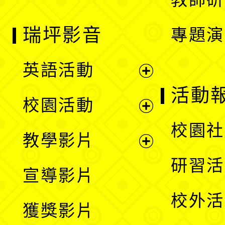
瑞坪影音
專題演
英語活動
展
活動
校園活動
開
展
校園社
教學影片
選
開
展
研習活
宣導影片
單
選
開
校外活
獲獎影片
單
選