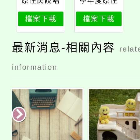
原住民說唱
學年度原住
藝術比賽
民族說唱藝
檔案下載
檔案下載
術比賽試辦
讀者劇場及
演唱比賽報
最新消息-相關內容
relat
名表
information