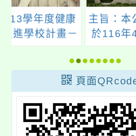
康
主旨：本公司訂
主旨：
－
於116年4月25
市女童
議
日(週五)起至
「11
報
116年5月3日
女童軍
（週日）假臺北
童軍冬
頁面QRcod
市藝文推廣處城
驗活動
市舞台舉辦韓國
改一
原裝舞台劇