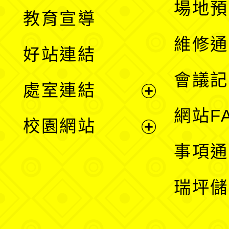
展
場地預
教育宣導
開
維修通
好站連結
選
會議記
處室連結
單
展
網站F
校園網站
開
展
事項通
選
開
瑞坪儲
單
選