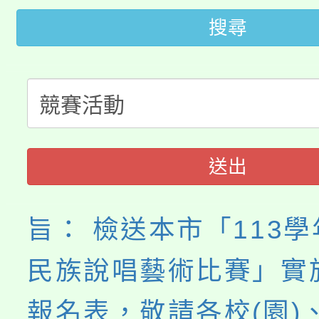
轉知苗栗縣政府辦理11
《TA101》溝通分析
搜尋
桃園市115學年度學生
縣市「校園短影音徵選
程，歡迎學生輔導中心
「桃園市補助參觀特色
要點
門員」簡章及活動海報
心理、諮商輔導、社會
115年度「教育部表揚
展演活動實施計畫」
踴躍報名參加。
系所師生報名參加。
義教育推展貢獻獎」
送出
旨： 檢送本市「113
民族說唱藝術比賽」實
報名表，敬請各校(園)