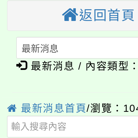
桃園市115學年度學生
縣市「校園短影音徵選
程，歡迎學生輔導中心
返回首頁
「桃園市補助參觀特色
要點
門員」簡章及活動海報
心理、諮商輔導、社會
115年度「教育部表揚
展演活動實施計畫」
踴躍報名參加。
系所師生報名參加。
公告本校115學年度第1
義教育推展貢獻獎」
最新消息 / 內容類型
「2026金融保險知識
代理(課)教師甄選結果(
桃園市115學年度學生
車」活動
公告本校115學年度第
生本土語及新住民語歌
最新消息首頁
/瀏覽：10
公告本校115學年度第
代理(課)教師甄選結果(
轉知中國文化大學推廣
代理(課)教師甄選結果(