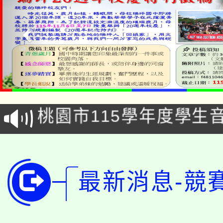
公告本校115學年度第1
「2026金融保險知識
代理(課)教師甄選結果(
桃園市115學年度學生
車」活動
公告本校115學年度第
生本土語及新住民語歌
公告本校115學年度第
代理(課)教師甄選結果(
最新消息-競
轉知中國文化大學推廣
代理(課)教師甄選結果(
轉知苗栗縣政府辦理11
《TA101》溝通分析