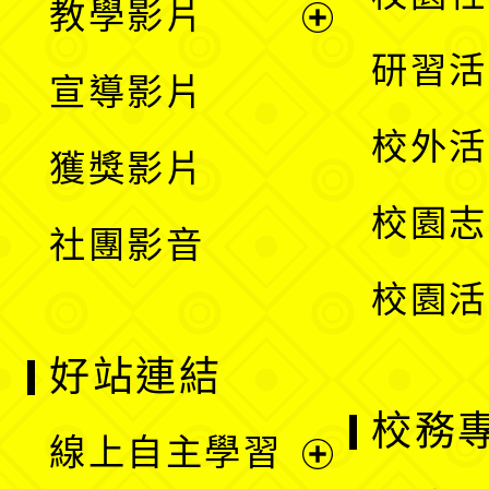
教學影片
選
開
展
研習活
宣導影片
單
選
開
校外活
獲獎影片
單
選
校園志
社團影音
單
校園活
好站連結
校務
線上自主學習