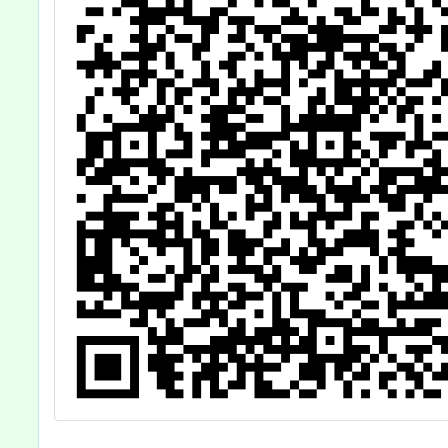
《Beautiful
Life》，惠請協
助公告周知，鼓
勵師生及家長踴
躍參與，並規劃
進行校外教學之
參考依據，請查
照。