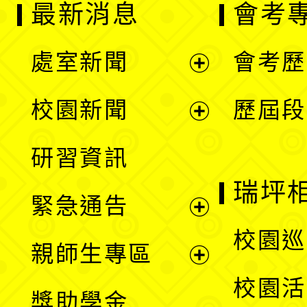
最新消息
會考
處室新聞
會考歷
展
校園新聞
歷屆段
開
展
研習資訊
選
開
瑞坪
緊急通告
單
選
展
校園巡
親師生專區
單
開
展
校園活
獎助學金