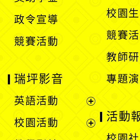
選
開
校園生
政令宣導
單
選
競賽活
競賽活動
單
教師研
瑞坪影音
專題演
英語活動
展
活動
校園活動
開
展
校園社