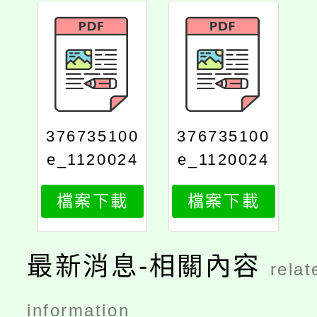
376735100
376735100
e_1120024
e_1120024
323_attach
323_print
檔案下載
檔案下載
1
最新消息-相關內容
relat
information