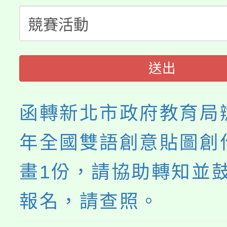
半價優惠，詳情可洽有
淨零綠生活教案入校路
份教師研習
者。
115年食農教育專業人
會
送出
程
函轉新北市政府教育局辦
年全國雙語創意貼圖創
畫1份，請協助轉知並
報名，請查照。