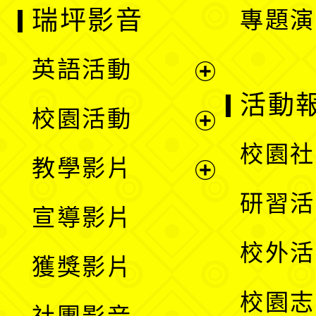
瑞坪影音
專題演
英語活動
展
活動
校園活動
開
展
校園社
教學影片
選
開
展
研習活
宣導影片
單
選
開
校外活
獲獎影片
單
選
校園志