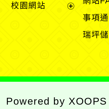
網站F
校園網站
開
展
事項通
選
開
瑞坪儲
單
選
單
Powered by
XOOPS