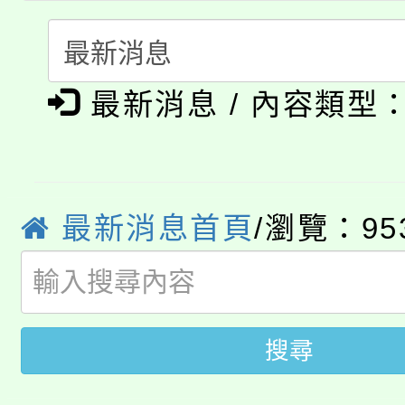
者。
115年食農教育專業人
會
「本色祭」8/29、30
程
最新消息 / 內容類型
8/21下午1時於龍潭區
場熱烈登場!
YOUNG桃局內行報名
徵才活動。
8月14至27日，桃園
局官網。
最新消息首頁
/瀏覽：95
115年桃園市運動會8/1
開!
桃園市低收入戶享有免
田徑場及游泳池舉行。
大園自造教育及科技中心
搜尋
視費優惠，中低收入戶
大溪自造教育及科技中心
份教師增能研習