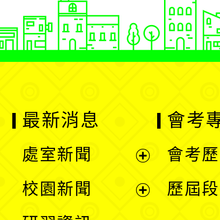
最新消息
會考
處室新聞
會考歷
展
校園新聞
歷屆段
開
展