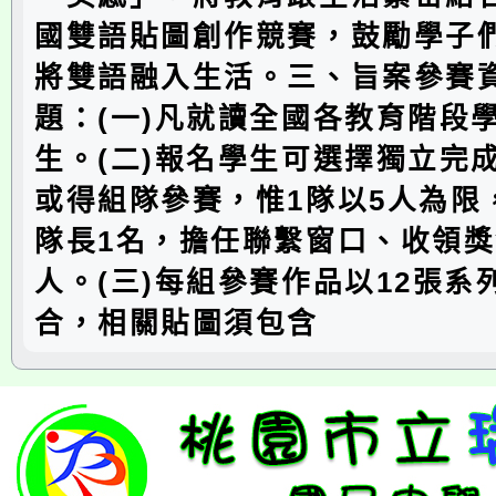
國雙語貼圖創作競賽，鼓勵學子
將雙語融入生活。三、旨案參賽
題：(一)凡就讀全國各教育階段
生。(二)報名學生可選擇獨立完
或得組隊參賽，惟1隊以5人為限
隊長1名，擔任聯繫窗口、收領
人。(三)每組參賽作品以12張系
合，相關貼圖須包含