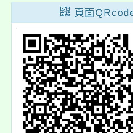
戶外
法比賽」，如說
年
頁面QRcod
少年科
明，請 查照。
11
，請
合
教
具
「
PA
動