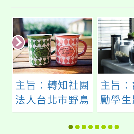
社團
主旨：請貴校鼓
主
野鳥
勵學生踴躍參加
臺
然公
「第十一屆桃園
與
劃辦
市合作教育盃書
有限