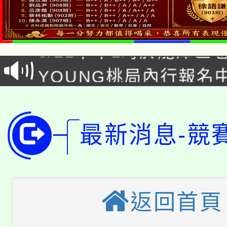
「本色祭」8/29、30
8/21下午1時於龍潭區
場熱烈登場!
YOUNG桃局內行報名
徵才活動。
8月14至27日，桃園
局官網。
115年桃園市運動會8/1
開!
最新消息-競
桃園市低收入戶享有免
田徑場及游泳池舉行。
大園自造教育及科技中心
視費優惠，中低收入戶
大溪自造教育及科技中心
份教師增能研習
返回首頁
半價優惠，詳情可洽有
淨零綠生活教案入校路
份教師研習