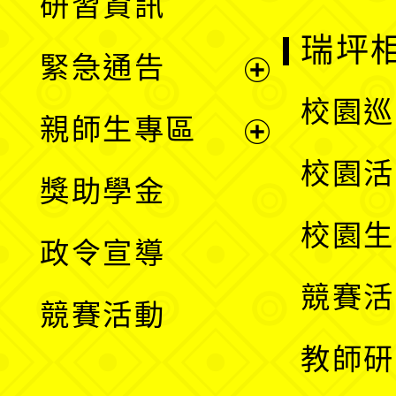
研習資訊
選
開
瑞坪
緊急通告
單
選
展
校園巡
親師生專區
單
開
展
校園活
獎助學金
選
開
校園生
政令宣導
單
選
競賽活
競賽活動
單
教師研