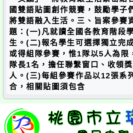
國雙語貼圖創作競賽，鼓勵學子
將雙語融入生活。三、旨案參賽
題：(一)凡就讀全國各教育階段
生。(二)報名學生可選擇獨立完
或得組隊參賽，惟1隊以5人為限
隊長1名，擔任聯繫窗口、收領
人。(三)每組參賽作品以12張系
合，相關貼圖須包含