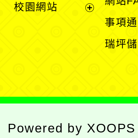
網站F
校園網站
開
展
事項通
選
開
瑞坪儲
單
選
單
Powered by
XOOPS