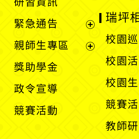
研習資訊
選
開
瑞坪
緊急通告
單
選
展
校園巡
親師生專區
單
開
展
校園活
獎助學金
選
開
校園生
政令宣導
單
選
競賽活
競賽活動
單
教師研