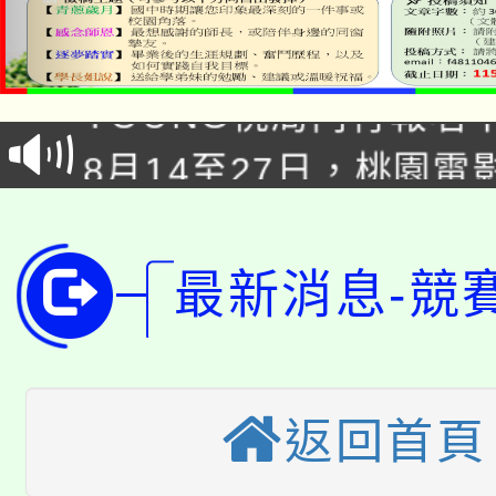
8/21下午1時於龍潭區
場熱烈登場!
YOUNG桃局內行報名
徵才活動。
8月14至27日，桃園
局官網。
115年桃園市運動會8/1
開!
桃園市低收入戶享有免
田徑場及游泳池舉行。
最新消息-競
大園自造教育及科技中心
視費優惠，中低收入戶
大溪自造教育及科技中心
份教師增能研習
半價優惠，詳情可洽有
淨零綠生活教案入校路
份教師研習
返回首頁
者。
115年食農教育專業人
會