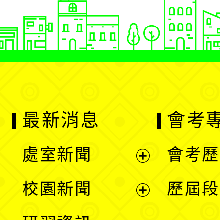
最新消息
會考
處室新聞
會考歷
展
校園新聞
歷屆段
開
展