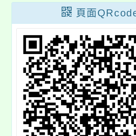
名
實作」暑期實體
情緒守
頁面QRcod
營隊，敬請惠予
章及活
公告並轉知貴校
1份，
學生踴躍報名，
報名
請查照。