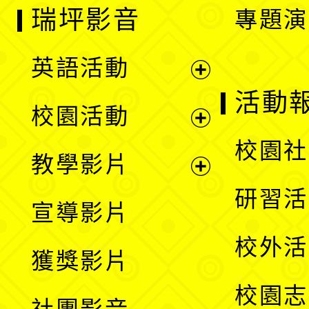
瑞坪影音
專題演
英語活動
展
活動
校園活動
開
展
校園社
教學影片
選
開
展
研習活
宣導影片
單
選
開
校外活
獲獎影片
單
選
校園志