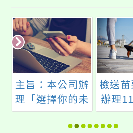
主旨：本公司辦
檢送苗
知
理「選擇你的未
辦理1
動
來轉生角色營：
臺八縣
敬
說我的故事 × AI
短影音