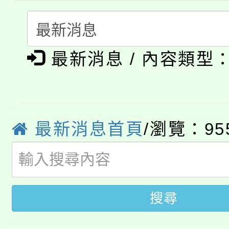
「本色祭」8/29、30
程
8/21下午1時於龍潭區
場熱烈登場!
最新消息 / 內容類型
YOUNG桃局內行報名
徵才活動。
8月14至27日，桃園
局官網。
115年桃園市運動會8/1
開!
最新消息首頁
/瀏覽：95
桃園市低收入戶享有免
田徑場及游泳池舉行。
大園自造教育及科技中心
視費優惠，中低收入戶
大溪自造教育及科技中心
搜尋
份教師增能研習
半價優惠，詳情可洽有
淨零綠生活教案入校路
份教師研習