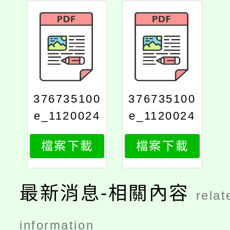
376735100
376735100
e_1120024
e_1120024
323_attach
323_print
檔案下載
檔案下載
1
最新消息-相關內容
relat
information