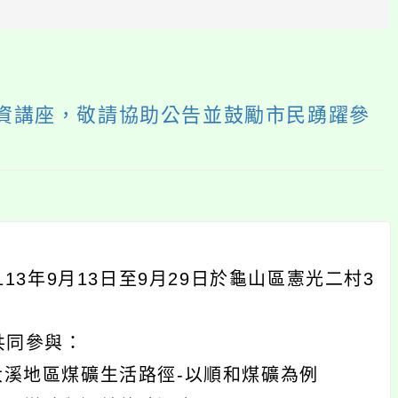
區
塊
文資講座，敬請協助公告並鼓勵市民踴躍參
3年9月13日至9月29日於龜山區憲光二村3
共同參與：
：探索大溪地區煤礦生活路徑-以順和煤礦為例