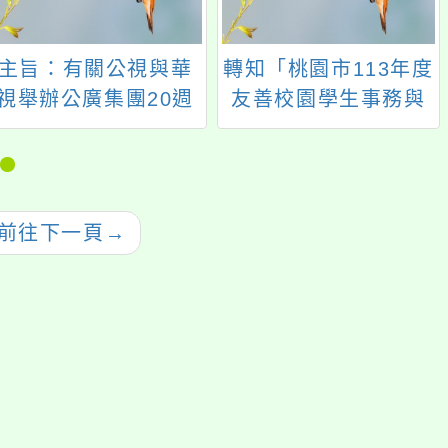
主旨：有關公視與華
轉知「桃園市113年度
視舉辦公廣集團20週
友善校園學生事務與
年活動《我在電視台
輔導工作－－高中、
玩了一整天》一案，
國中及國小學校性別
詳如說明，請查照。
平等教育議題融入教
學教案設計甄選活動
前往下一頁
→
實施計畫」，歡迎本
校教師踴躍參加。