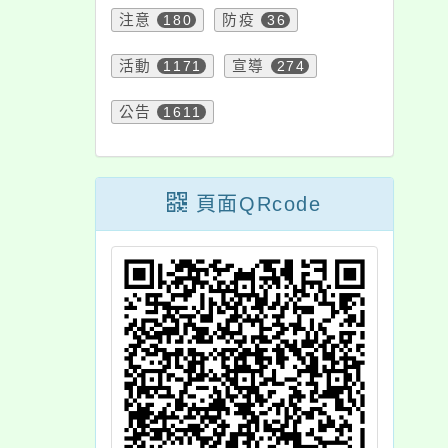
注意
180
防疫
36
活動
1171
宣導
274
公告
1611
頁面QRcode