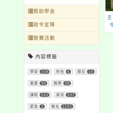
獎助學金
旨：轉知桃園市政
主旨：檢送本局「文
主
政令宣導
藝文設施管理中心
化部校外文化體驗計
「2025桃園合唱
畫—美感啟發之旅」
競賽活動
術節－入校教育推
報名簡章1份，請鼓勵
章
」合唱推廣課程，
班級踴躍報名參加，
貴校踴躍參與，請
請查照。
內容標籤
查照。
學習
109
特色
6
節日
10
重要
38
教學
38
課程
152
資訊
337
緊急
2
報名
1151