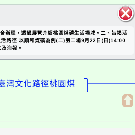
關閉區
號房舍辦理，透過展覽介紹桃園煤礦生活場域。二、旨揭活
塊
路徑-以順和煤礦為例(二)第二場9月22日(日)14:00-
章及海報。
4臺灣文化路徑桃園煤
開
啟
上
方