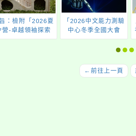
旨：檢附「2026夏
「2026中文能力測驗
令營-卓越領袖探索
中心冬季全國大會
營」系列活動說明簡
考」將於2026年1月4
壹份,懇請惠予公告
日舉辦
並鼓勵貴校同學踴躍
報名參加。
←
前往上一頁