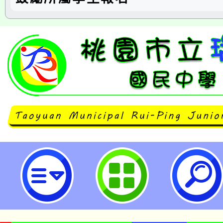
neilrpjhstyc網站設計者：徐嘉裕 N