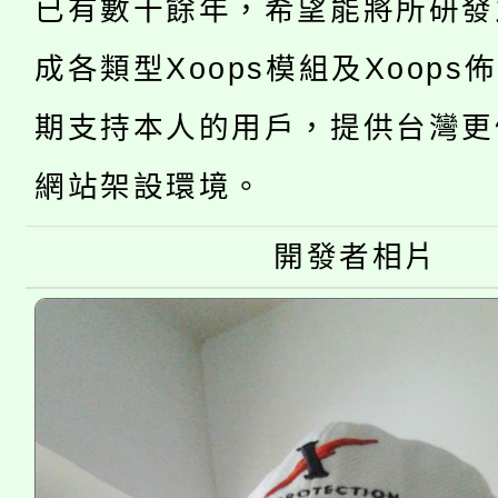
已有數十餘年，希望能將所研發
公告本校115學年度第
代理(課)教師甄選結果(
成各類型Xoops模組及Xoops
轉知中國文化大學推廣
代理(課)教師甄選結果(
期支持本人的用戶，提供台灣更
轉知苗栗縣政府辦理11
《TA101》溝通分析
桃園市115學年度學生
網站架設環境。
縣市「校園短影音徵選
程，歡迎學生輔導中心
「桃園市補助參觀特色
要點
門員」簡章及活動海報
開發者相片
心理、諮商輔導、社會
115年度「教育部表揚
展演活動實施計畫」
踴躍報名參加。
系所師生報名參加。
義教育推展貢獻獎」