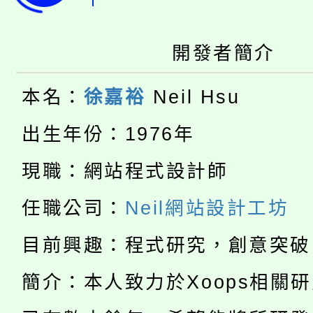
轉知中國文化大學推廣
代理(課)教師甄選結果(
轉知苗栗縣政府辦理11
《TA101》溝通分析
開發者簡介
桃園市115學年度學生
縣市「校園短影音徵選
程，歡迎學生輔導中心
本名：
徐嘉裕
Neil Hsu
「桃園市補助參觀特色
要點
門員」簡章及活動海報
心理、諮商輔導、社會
出生年份：1976年
115年度「教育部表揚
展演活動實施計畫」
踴躍報名參加。
系所師生報名參加。
現職：網站程式設計師
公告本校115學年度第1
義教育推展貢獻獎」
任職公司：
Neil網站設計工坊
「2026金融保險知識
代理(課)教師甄選結果(
目前興趣：程式研究，創意突破
桃園市115學年度學生
車」活動
簡介：本人致力於Xoops相關
公告本校115學年度第
生本土語及新住民語歌