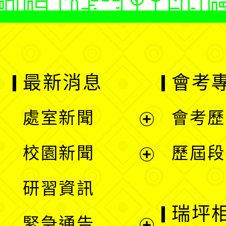
最新消息
會考
處室新聞
會考歷
展
校園新聞
歷屆段
開
展
研習資訊
選
開
瑞坪
緊急通告