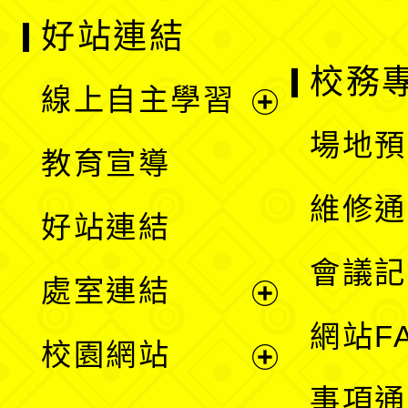
好站連結
校務
線上自主學習
展
場地預
教育宣導
開
維修通
好站連結
選
會議記
處室連結
單
展
網站F
校園網站
開
展
事項通