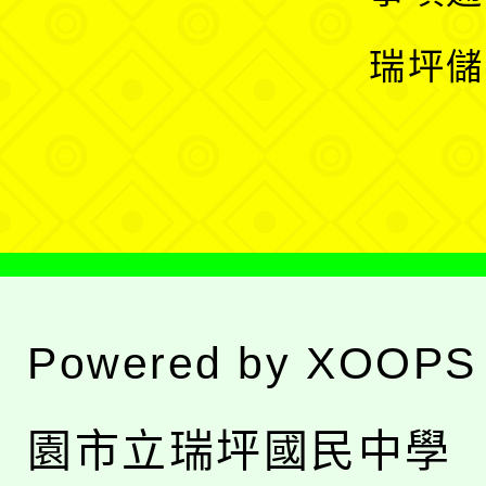
選
開
瑞坪儲
單
選
單
Powered by
XOOPS
園市立瑞坪國民中學