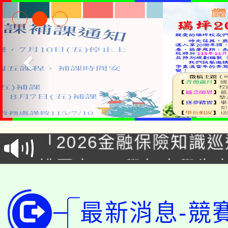
公告本校115學年度第1
「2026金融保險知識
代理(課)教師甄選結果(
桃園市115學年度學生
車」活動
公告本校115學年度第
生本土語及新住民語歌
最新消息-競
公告本校115學年度第
代理(課)教師甄選結果(