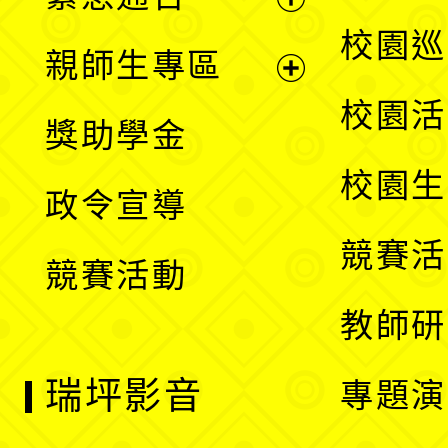
單
選
展
校園巡
親師生專區
單
開
展
校園活
獎助學金
選
開
校園生
政令宣導
單
選
競賽活
競賽活動
單
教師研
瑞坪影音
專題演