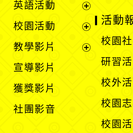
英語活動
展
活動
校園活動
開
展
校園社
教學影片
選
開
展
研習活
宣導影片
單
選
開
校外活
獲獎影片
單
選
校園志
社團影音
單
校園活