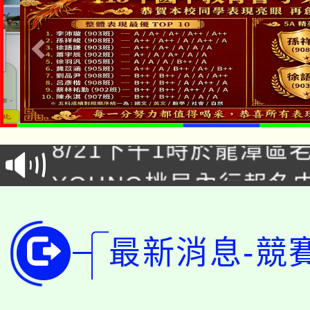
「本色祭」8/29、30
8/21下午1時於龍潭區
場熱烈登場!
YOUNG桃局內行報名
徵才活動。
8月14至27日，桃園
局官網。
115年桃園市運動會8/1
最新消息-競
開!
桃園市低收入戶享有免
田徑場及游泳池舉行。