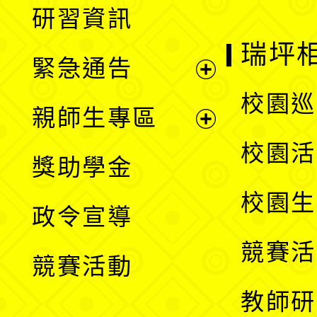
展
研習資訊
選
開
瑞坪
緊急通告
單
選
展
校園巡
親師生專區
單
開
展
校園活
獎助學金
選
開
校園生
政令宣導
單
選
競賽活
競賽活動
單
教師研