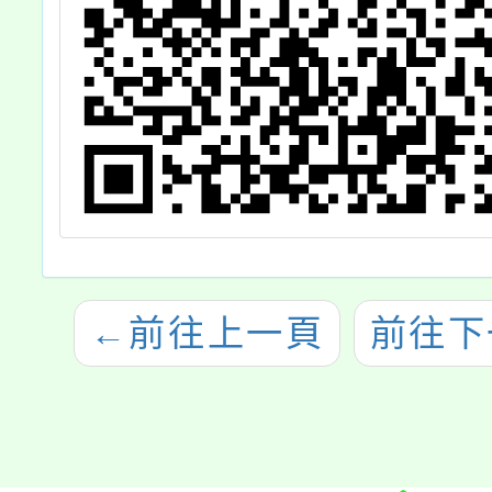
←
前往上一頁
前往下