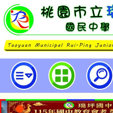
「國際運算思維挑戰賽(Internation
Challenge onInformatics and
Computational Thinking)
中學