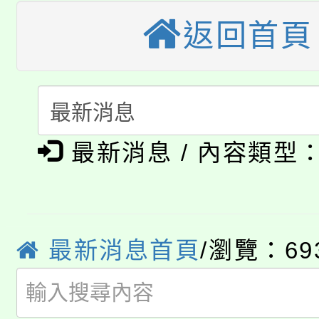
大園自造教育及科技中心
視費優惠，中低收入戶
返回首頁
大溪自造教育及科技中心
份教師增能研習
半價優惠，詳情可洽有
淨零綠生活教案入校路
份教師研習
者。
115年食農教育專業人
會
「本色祭」8/29、30
程
最新消息 / 內容類型
8/21下午1時於龍潭區
場熱烈登場!
YOUNG桃局內行報名
徵才活動。
最新消息首頁
/瀏覽：69
8月14至27日，桃園
局官網。
115年桃園市運動會8/1
開!