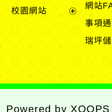
展
網站F
校園網站
開
展
事項通
選
開
瑞坪儲
單
選
單
Powered by
XOOPS