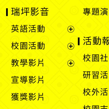
瑞坪影音
專題演
英語活動
展
活動
校園活動
開
展
校園社
教學影片
選
開
展
研習活
宣導影片
單
選
開
校外活
獲獎影片
單
選