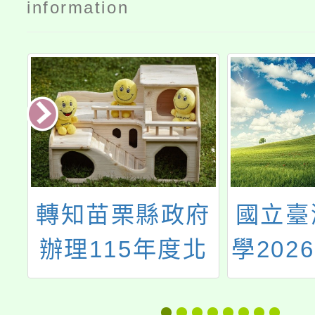
information
業
轉知苗栗縣政府
國立臺
研
辦理115年度北
學202
自
臺八縣市「校園
「金塑