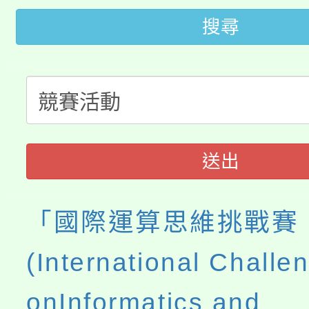
桃園市低收入戶享有免
田徑場及游泳池舉行。
搜尋
大園自造教育及科技中心
視費優惠，中低收入戶
大溪自造教育及科技中心
份教師增能研習
半價優惠，詳情可洽有
淨零綠生活教案入校路
份教師研習
者。
115年食農教育專業人
會
送出
程
「國際運算思維挑戰賽
(International Challe
onInformatics and