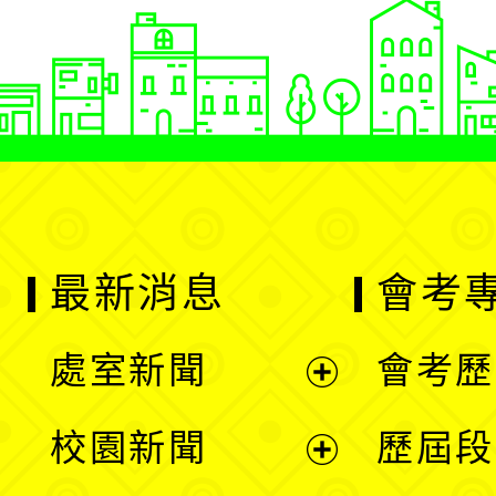
最新消息
會考
處室新聞
會考歷
展
校園新聞
歷屆段
開