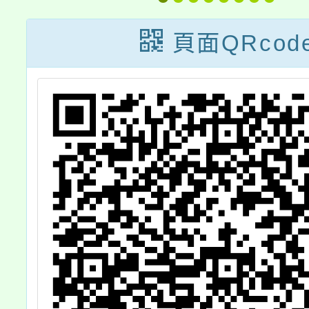
)
短影音徵選活動-
我不塑
廣
情緒守門員」簡
頁面QRcod
暨
章及活動海報，
歡迎學生踴躍報
名參加。