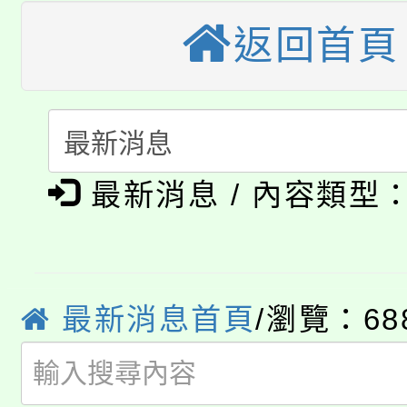
大園自造教育及科技中心
視費優惠，中低收入戶
返回首頁
大溪自造教育及科技中心
份教師增能研習
半價優惠，詳情可洽有
淨零綠生活教案入校路
份教師研習
者。
115年食農教育專業人
會
最新消息 / 內容類型
「本色祭」8/29、30
程
8/21下午1時於龍潭區
場熱烈登場!
YOUNG桃局內行報名
徵才活動。
最新消息首頁
/瀏覽：68
8月14至27日，桃園
局官網。
115年桃園市運動會8/1
開!