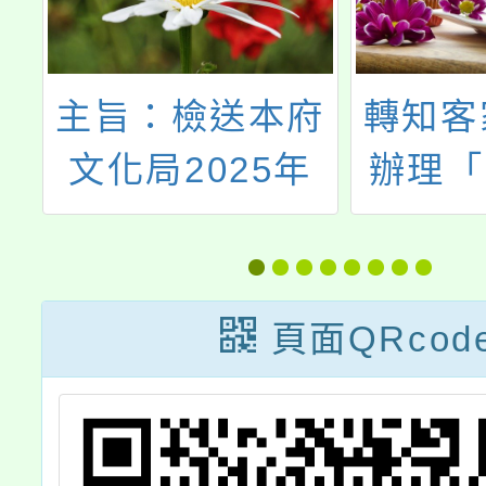
主旨：檢送本府
轉知客
知
文化局2025年
辦理「
動
「文化幣開學懶
學全國
敬
人包－桃園限定
競賽－
版」1份，請貴
能力試
頁面QRcod
校宣導並鼓勵學
1份，
生踴躍參加，請
隊報