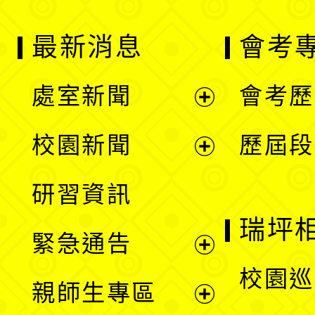
最新消息
會考
處室新聞
會考歷
展
校園新聞
歷屆段
開
展
研習資訊
選
開
瑞坪
緊急通告
單
選
展
校園巡
親師生專區
單