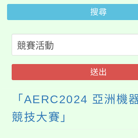
桃園市低收入戶享有免
田徑場及游泳池舉行。
搜尋
大園自造教育及科技中心
視費優惠，中低收入戶
大溪自造教育及科技中心
份教師增能研習
半價優惠，詳情可洽有
淨零綠生活教案入校路
份教師研習
者。
115年食農教育專業人
會
送出
程
「AERC2024 亞洲
競技大賽」