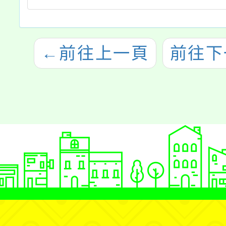
←
前往上一頁
前往下