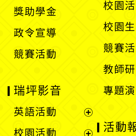
開
展
校園活
獎助學金
選
開
校園生
政令宣導
單
選
競賽活
競賽活動
單
教師研
瑞坪影音
專題演
英語活動
展
活動
校園活動