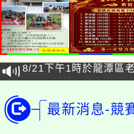
「本色祭」8/29、30
8/21下午1時於龍潭區
場熱烈登場!
YOUNG桃局內行報名
徵才活動。
8月14至27日，桃園
局官網。
最新消息-競
115年桃園市運動會8/1
開!
桃園市低收入戶享有免
田徑場及游泳池舉行。