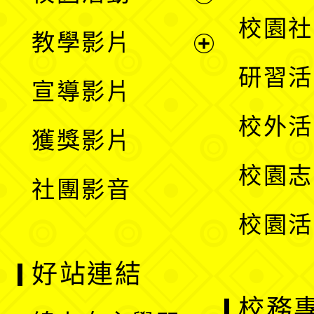
開
展
校園社
教學影片
選
開
展
研習活
宣導影片
單
選
開
校外活
獲獎影片
單
選
校園志
社團影音
單
校園活
好站連結
校務