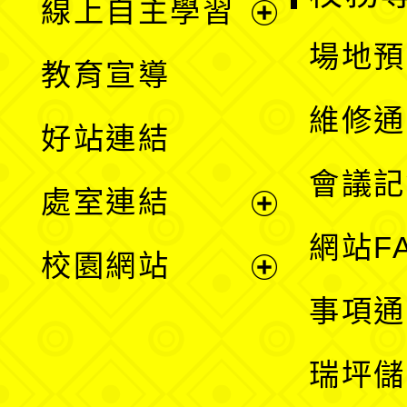
線上自主學習
展
場地預
教育宣導
開
維修通
好站連結
選
會議記
處室連結
單
展
網站F
校園網站
開
展
事項通
選
開
瑞坪儲
單