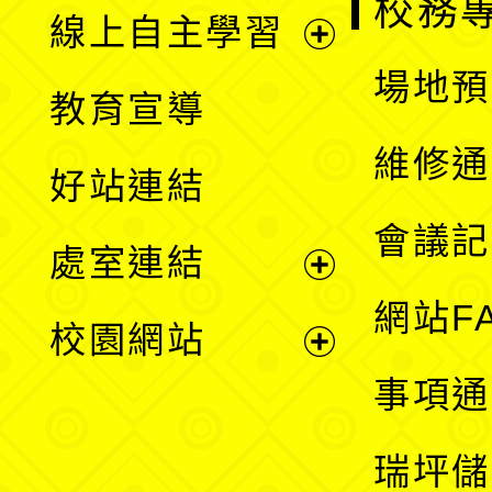
校務
線上自主學習
展
場地預
教育宣導
開
維修通
好站連結
選
會議記
處室連結
單
展
網站F
校園網站
開
展
事項通
選
開
瑞坪儲