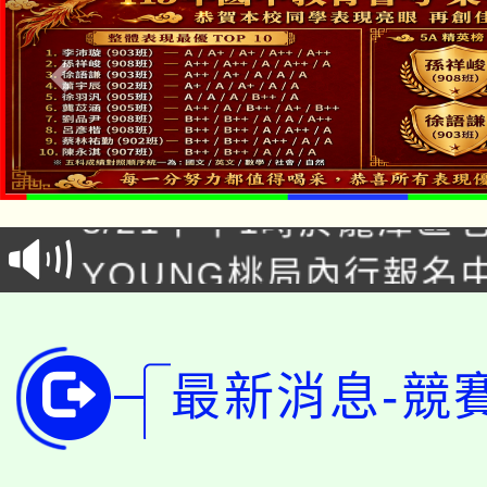
「本色祭」8/29、30
8/21下午1時於龍潭區
場熱烈登場!
YOUNG桃局內行報名
徵才活動。
8月14至27日，桃園
局官網。
115年桃園市運動會8/1
開!
最新消息-競
桃園市低收入戶享有免
田徑場及游泳池舉行。
大園自造教育及科技中心
視費優惠，中低收入戶