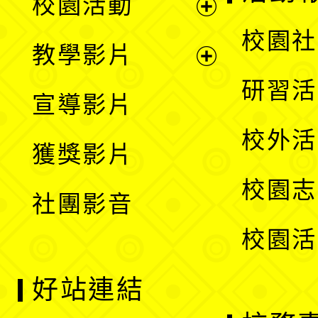
校園活動
開
展
校園社
教學影片
選
開
展
研習活
宣導影片
單
選
開
校外活
獲獎影片
單
選
校園志
社團影音
單
校園活
好站連結