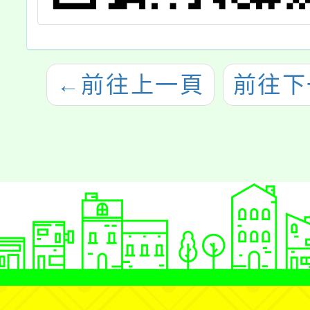
←
前往上一頁
前往下