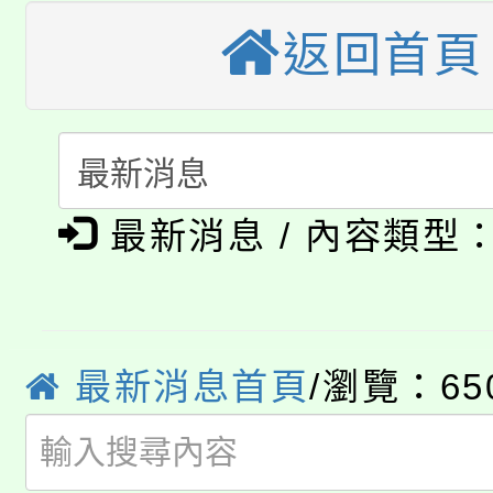
大溪自造教育及科技中心
返回首頁
份教師增能研習
半價優惠，詳情可洽有
淨零綠生活教案入校路
份教師研習
者。
115年食農教育專業人
會
「本色祭」8/29、30
程
最新消息 / 內容類型
8/21下午1時於龍潭區
場熱烈登場!
YOUNG桃局內行報名
徵才活動。
8月14至27日，桃園
局官網。
最新消息首頁
/瀏覽：65
115年桃園市運動會8/1
開!
桃園市低收入戶享有免
田徑場及游泳池舉行。