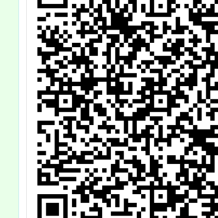
實
成
鼓
躍
。