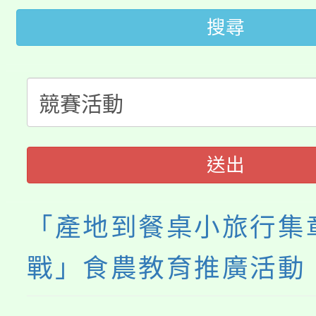
大園自造教育及科技中心
搜尋
視費優惠，中低收入戶
大溪自造教育及科技中心
份教師增能研習
半價優惠，詳情可洽有
淨零綠生活教案入校路
份教師研習
者。
115年食農教育專業人
會
送出
程
「產地到餐桌小旅行集
戰」食農教育推廣活動