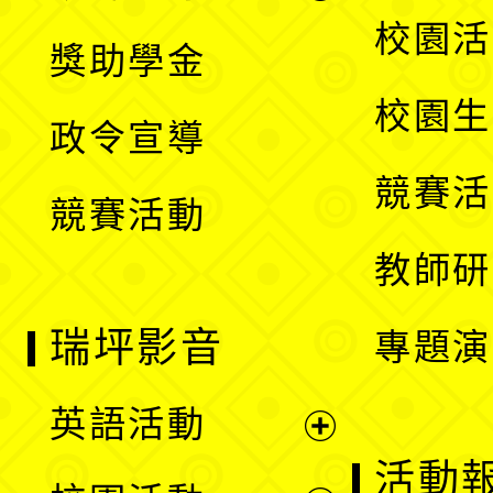
開
展
校園活
獎助學金
選
開
校園生
政令宣導
單
選
競賽活
競賽活動
單
教師研
瑞坪影音
專題演
英語活動
展
活動