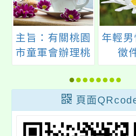
育
主旨：有關桃園
年輕男
教
市童軍會辦理桃
徵
稱
園市114年童軍
國
技能研習營活
學
動，請鼓勵所屬
頁面QRcod
級
踴躍報名參加，
群
請查照。