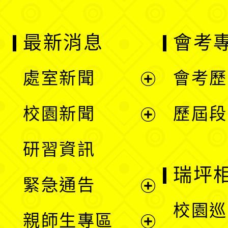
最新消息
會考
處室新聞
會考歷
展
校園新聞
歷屆段
開
展
研習資訊
選
開
瑞坪
緊急通告
單
選
展
校園巡
親師生專區
單