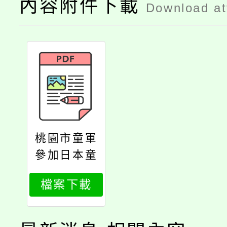
內容附件下載
Download a
桃園市童軍
參加日本童
軍兵庫連盟
檔案下載
「2025年淡
路島露營活
動」實施要