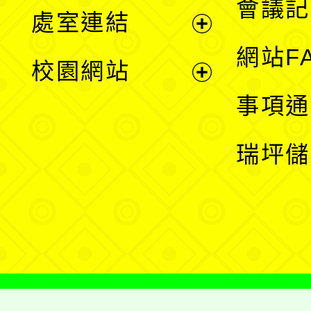
會議記
處室連結
單
展
網站F
校園網站
開
展
事項通
選
開
瑞坪儲
單
選
單