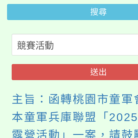
轉知苗栗縣政府辦理11
《TA101》溝通分析
搜尋
桃園市115學年度學生
縣市「校園短影音徵選
程，歡迎學生輔導中心
「桃園市補助參觀特色
要點
門員」簡章及活動海報
心理、諮商輔導、社會
115年度「教育部表揚
展演活動實施計畫」
踴躍報名參加。
系所師生報名參加。
「2026 ART TAIPE
義教育推展貢獻獎」
送出
博覽會」之「藝術教育
主旨：函轉桃園市童軍
本童軍兵庫聯盟「202
露營活動」一案，請鼓