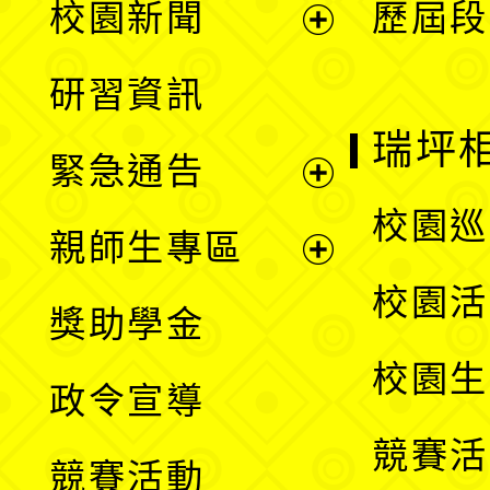
校園新聞
歷屆段
開
展
研習資訊
選
開
瑞坪
緊急通告
單
選
展
校園巡
親師生專區
單
開
展
校園活
獎助學金
選
開
校園生
政令宣導
單
選
競賽活
競賽活動
單