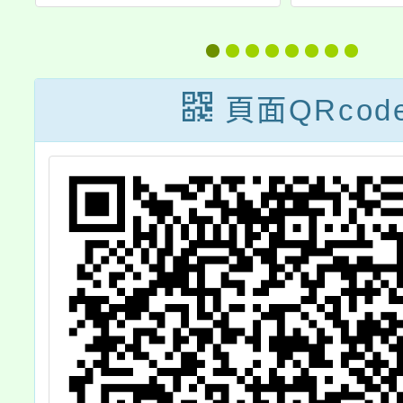
好
~114年4月6日
的家園
貼
於華山1914文創
畫
園區 東2C、D棟
頁面QRcod
舉辦「Animage
雜誌和吉卜力
展」，敬請協助
公告周知，鼓勵
師生及家長踴躍
參與，並規劃進