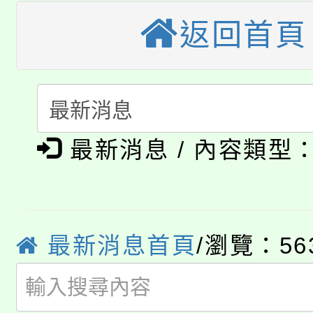
桃園市115學年度學生
縣市「校園短影音徵選
程，歡迎學生輔導中心
返回首頁
「桃園市補助參觀特色
要點
門員」簡章及活動海報
心理、諮商輔導、社會
115年度「教育部表揚
展演活動實施計畫」
踴躍報名參加。
系所師生報名參加。
「2026 ART TAIPE
義教育推展貢獻獎」
「2026金融保險知識
博覽會」之「藝術教育
最新消息 / 內容類型
桃園市115學年度學生
車」活動
公告本校115學年度第
生本土語及新住民語歌
公告本校115學年度第
最新消息首頁
/瀏覽：56
代理(課)教師甄選結果(
轉知中國文化大學推廣
代理(課)教師甄選結果(