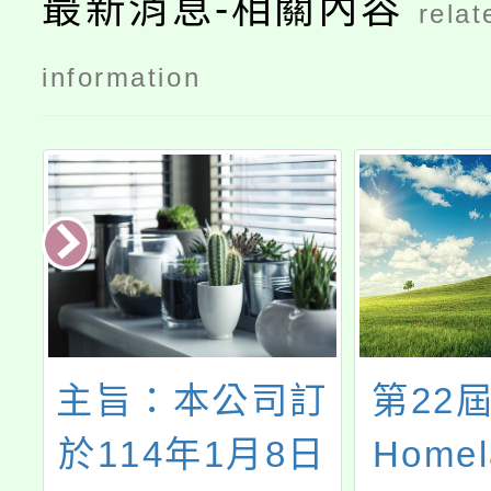
最新消息-相關內容
relat
點
information
董
主旨：本公司訂
第22屆
於114年1月8日
Home