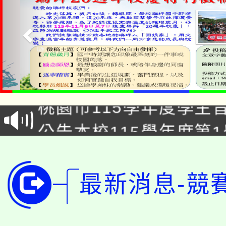
「2026金融保險知識
桃園市115學年度學生
車」活動
公告本校115學年度第
生本土語及新住民語歌
公告本校115學年度第
代理(課)教師甄選結果(
轉知中國文化大學推廣
代理(課)教師甄選結果(
最新消息-競
轉知苗栗縣政府辦理11
《TA101》溝通分析