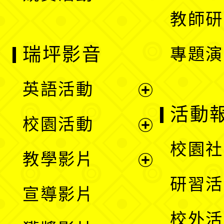
教師研
瑞坪影音
專題演
英語活動
展
活動
校園活動
開
展
校園社
教學影片
選
開
展
研習活
宣導影片
單
選
開
校外活