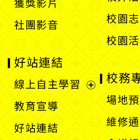
獲獎影片
單
選
校園志
社團影音
單
校園活
好站連結
校務
線上自主學習
展
場地預
教育宣導
開
維修通
好站連結
選