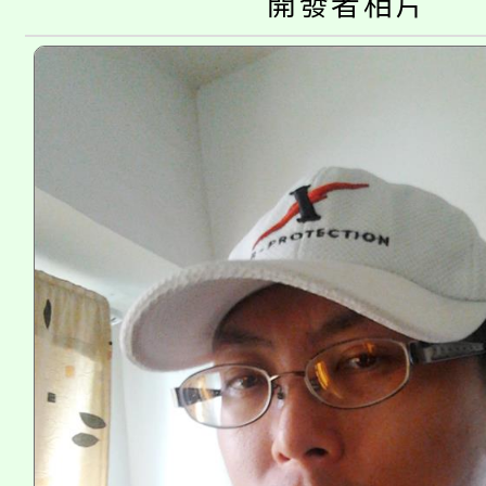
淨零綠生活教案入校路
開發者相片
份教師研習
者。
115年食農教育專業人
會
程