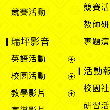
選
競賽活
競賽活動
單
教師研
瑞坪影音
專題演
英語活動
展
活動
校園活動
開
展
校園社
教學影片
選
開
展
研習活