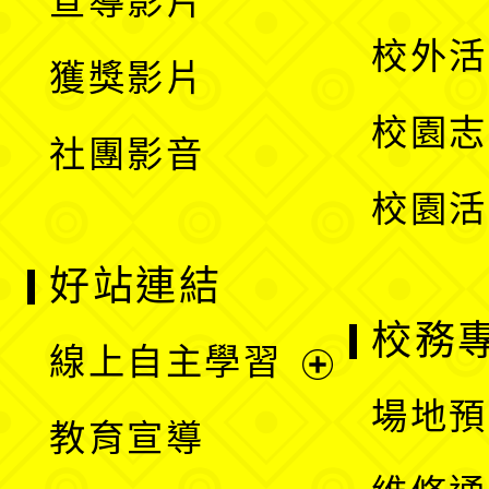
宣導影片
單
選
開
校外活
獲獎影片
單
選
校園志
社團影音
單
校園活
好站連結
校務
線上自主學習
展
場地預
教育宣導
開