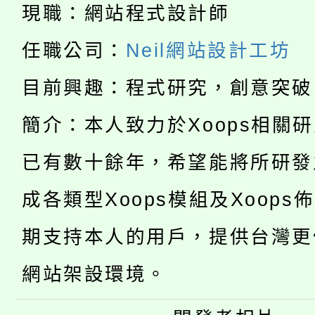
115年食農教育專業人
會
現職：網站程式設計師
「本色祭」8/29、30
程
任職公司：
Neil網站設計工坊
8/21下午1時於龍潭區
場熱烈登場!
目前興趣：程式研究，創意突破
YOUNG桃局內行報名
徵才活動。
簡介：本人致力於Xoops相關
8月14至27日，桃園
局官網。
已有數十餘年，希望能將所研發
115年桃園市運動會8/1
開!
成各類型Xoops模組及Xoops
桃園市低收入戶享有免
田徑場及游泳池舉行。
期支持本人的用戶，提供台灣更
大園自造教育及科技中心
視費優惠，中低收入戶
網站架設環境。
大溪自造教育及科技中心
份教師增能研習
半價優惠，詳情可洽有