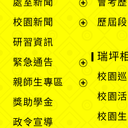
處室新聞
會考歷
展
校園新聞
歷屆段
開
展
研習資訊
選
開
瑞坪
緊急通告
單
選
展
校園巡
親師生專區
單
開
展
校園活
獎助學金
選
開
校園生
政令宣導
單