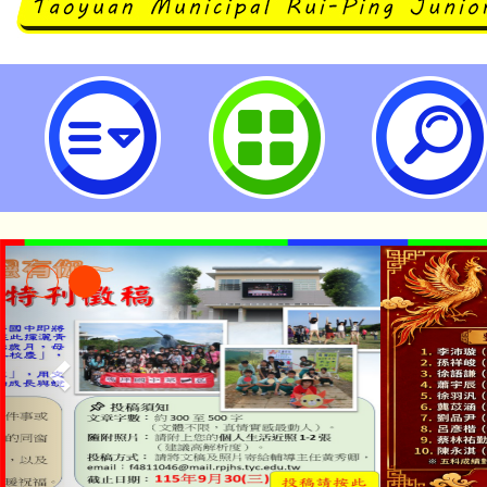
neilrpjhstyc網站設計者：徐嘉裕 N