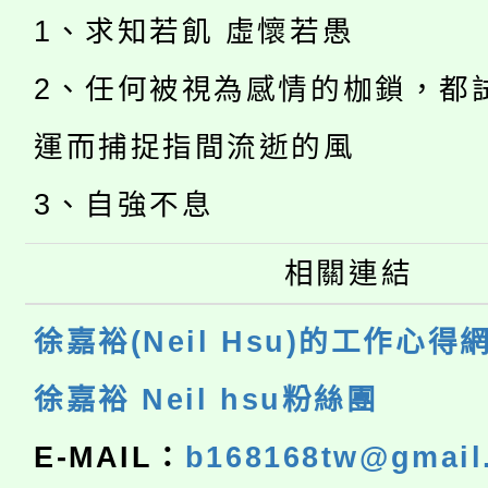
1、求知若飢 虛懷若愚
2、任何被視為感情的枷鎖，都
運而捕捉指間流逝的風
3、自強不息
相關連結
徐嘉裕(Neil Hsu)的工作心得
徐嘉裕 Neil hsu粉絲團
E-MAIL：
b168168tw@gmail