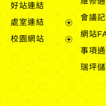
維修通
好站連結
選
會議記
處室連結
單
展
網站F
校園網站
開
展
事項通
選
開
瑞坪儲
單
選
單