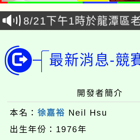
「本色祭」8/29、30
8/21下午1時於龍潭區
場熱烈登場!
YOUNG桃局內行報名
徵才活動。
8月14至27日，桃園
局官網。
最新消息-競
115年桃園市運動會8/1
開!
桃園市低收入戶享有免
田徑場及游泳池舉行。
大園自造教育及科技中心
開發者簡介
視費優惠，中低收入戶
大溪自造教育及科技中心
份教師增能研習
半價優惠，詳情可洽有
本名：
徐嘉裕
Neil Hsu
淨零綠生活教案入校路
份教師研習
出生年份：1976年
者。